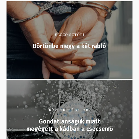
ELŐZŐ SZTORI
Börtönbe megy a két rabló
KÖVETKEZŐ SZTORI
Gondatlanságuk miatt
megégett a kádban a csecsemő