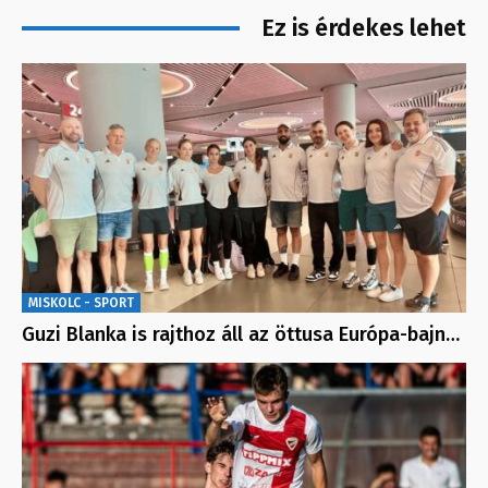
Ez is érdekes lehet
MISKOLC - SPORT
Guzi Blanka is rajthoz áll az öttusa Európa-bajn…