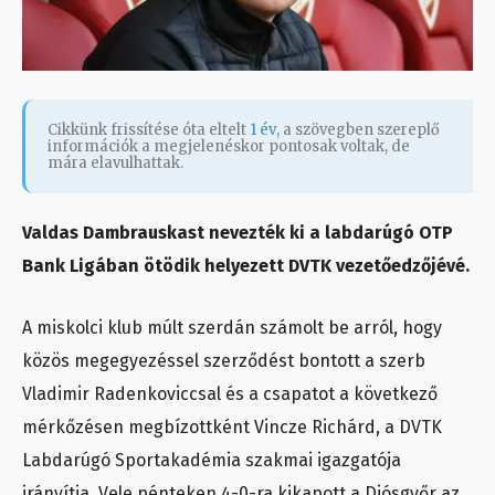
Cikkünk frissítése óta eltelt
1 év
, a szövegben szereplő
információk a megjelenéskor pontosak voltak, de
mára elavulhattak.
Valdas Dambrauskast nevezték ki a labdarúgó OTP
Bank Ligában ötödik helyezett DVTK vezetőedzőjévé.
A miskolci klub múlt szerdán számolt be arról, hogy
közös megegyezéssel szerződést bontott a szerb
Vladimir Radenkoviccsal és a csapatot a következő
mérkőzésen megbízottként Vincze Richárd, a DVTK
Labdarúgó Sportakadémia szakmai igazgatója
irányítja. Vele pénteken 4-0-ra kikapott a Diósgyőr az