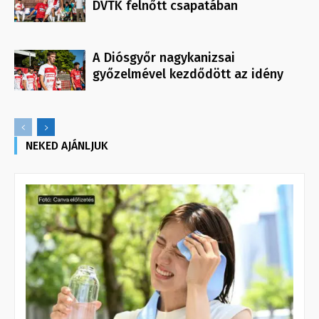
DVTK felnőtt csapatában
A Diósgyőr nagykanizsai
győzelmével kezdődött az idény
NEKED AJÁNLJUK