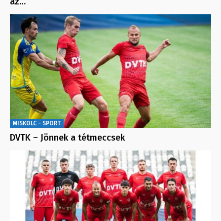
az…
MISKOLC - SPORT
DVTK – Jönnek a tétmeccsek