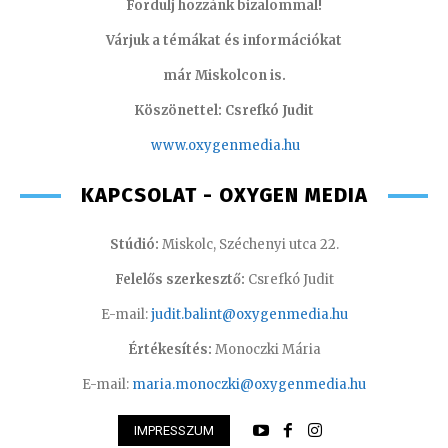
Fordulj hozzánk bizalommal!
Várjuk a témákat és információkat
már Miskolcon is.
Köszönettel: Csrefkó Judit
www.oxyge
nmedia.hu
KAPCSOLAT - OXYGEN MEDIA
Stúdió:
Miskolc, Széchenyi utca 22.
Felelős szerkesztő:
Csrefkó Judit
E-mail:
judit.balint@oxygenmedia.hu
Értékesítés:
Monoczki Mária
E-mail:
maria.monoczki@oxygenmedia.hu
IMPRESSZUM