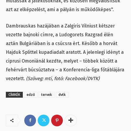
mutassak a játékosoknak, és közösen megvalósítsuk
azt az elképzelést, ami a pályán is működőképes".
Dambrauskas hazájában a Zalgiris Vilniust kétszer
vezette bajnoki címre, a Ludogorets Razgrad élén
aztán Bulgáriában is a csúcsra ért. Később a horvát
Hajduk Splittel kupadiadalt aratott. A jelenlegi idényt a
ciprusi Omoniánál kezdte, melyet – többek között a
Fehérvárt búcsúztatva – a Konferencia-liga főtáblájára
vezetett.
(Szöveg: mti, fotó: Facebook/DVTK)
CÍMKÉK
edző
tervek
dvtk