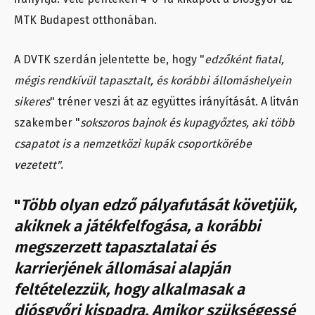
MTK Budapest otthonában.
A DVTK szerdán jelentette be, hogy "
edzőként fiatal,
mégis rendkívül tapasztalt, és korábbi állomáshelyein
sikeres
" tréner veszi át az együttes irányítását. A litván
szakember "
sokszoros bajnok és kupagyőztes, aki több
csapatot is a nemzetközi kupák csoportkörébe
vezetett"
.
"
Több olyan edző pályafutását követjük,
akiknek a játékfelfogása, a korábbi
megszerzett tapasztalatai és
karrierjének állomásai alapján
feltételezzük, hogy alkalmasak a
diósgyőri kispadra. Amikor szükségessé