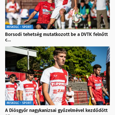
MISKOLC - SPORT
Borsodi tehetség mutatkozott be a DVTK felnőtt
c…
MISKOLC - SPORT
A Diósgyőr nagykanizsai győzelmével kezdődött