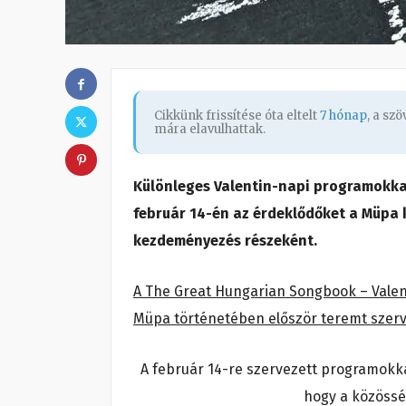
Cikkünk frissítése óta eltelt
7 hónap
, a sz
mára elavulhattak.
Különleges Valentin-napi programokkal
február 14-én az érdeklődőket a Müpa
kezdeményezés részeként.
A The Great Hungarian Songbook – Vale
Müpa történetében először teremt szerv
A február 14-re szervezett programokka
hogy a közössé