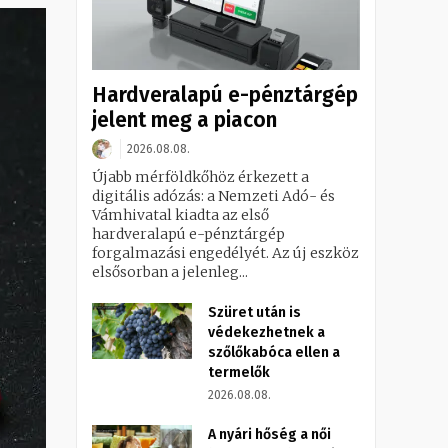
Hardveralapú e-pénztárgép
jelent meg a piacon
2026.08.08.
Újabb mérföldkőhöz érkezett a
digitális adózás: a Nemzeti Adó- és
Vámhivatal kiadta az első
hardveralapú e-pénztárgép
forgalmazási engedélyét. Az új eszköz
elsősorban a jelenleg...
Szüret után is
védekezhetnek a
szőlőkabóca ellen a
termelők
2026.08.08.
A nyári hőség a női