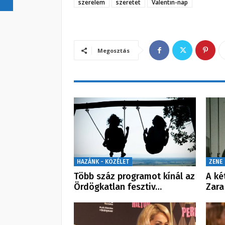
szerelem
szeretet
Valentin-nap
Megosztás
HAZÁNK - KÖZÉLET
ZENE
Több száz programot kínál az
A ké
Ördögkatlan fesztiv…
Zara