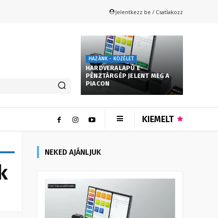
Jelentkezz be / Csatlakozz
HAZÁNK - KÖZÉLET
HARDVERALAPÚ E-
PÉNZTÁRGÉP JELENT MEG A
PIACON
KIEMELT
NEKED AJÁNLJUK
k