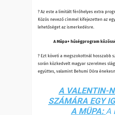
? Az este a limitált férőhelyes extra pr
Közös nevező címmel kifejezetten az egy
lehetőséget az ismerkedésre.
A Müpa+ hűségprogram közösség
? Ezt követi a megszokottnál hosszabb s
során közkedvelt magyar szerelmes sláge
együttes, valamint Behumi Dóra énekesn
A VALENTIN-
SZÁMÁRA EGY IG
A MÜPA:
A 