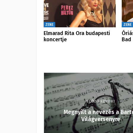
ZENE
ZENE
Elmarad Rita Ora budapesti
Óriá
koncertje
Bad 
ELŐZŐ SZTORI
Megnyílt a nevezés a Bart
Világversenyre