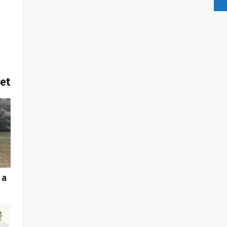
het
 a