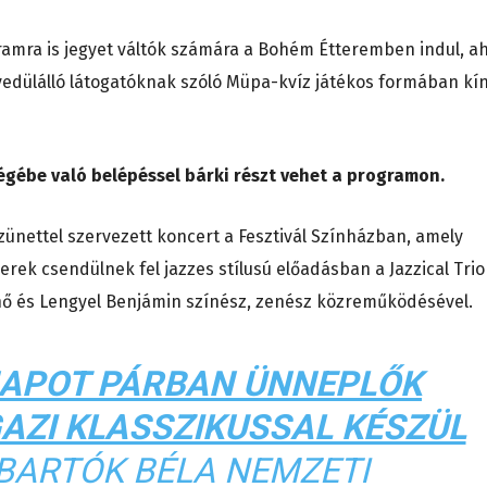
ogramra is jegyet váltók számára a Bohém Étteremben indul, a
edülálló látogatóknak szóló Müpa-kvíz játékos formában kín
ébe való belépéssel bárki részt vehet a programon.
zünettel szervezett koncert a Fesztivál Színházban, amely
rek csendülnek fel jazzes stílusú előadásban a Jazzical Trio
ő és Lengyel Benjámin színész, zenész közreműködésével.
NAPOT PÁRBAN ÜNNEPLŐK
AZI KLASSZIKUSSAL KÉSZÜL
BARTÓK BÉLA NEMZETI