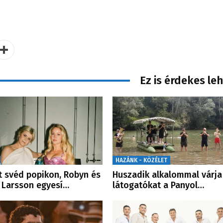
Ez is érdekes le
HAZÁNK - KÖZÉLET
t svéd popikon, Robyn és
Huszadik alkalommal várja
 Larsson egyesí…
látogatókat a Panyol…