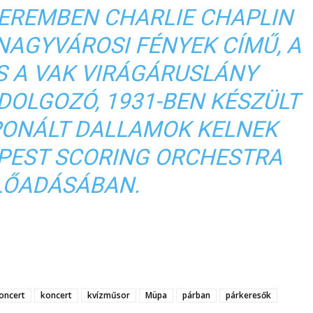
REMBEN CHARLIE CHAPLIN
NAGYVÁROSI FÉNYEK CÍMŰ, A
S A VAK VIRÁGÁRUSLÁNY
DOLGOZÓ, 1931-BEN KÉSZÜLT
ONÁLT DALLAMOK KELNEK
APEST SCORING ORCHESTRA
LŐADÁSÁBAN.
oncert
koncert
kvízműsor
Müpa
párban
párkeresők