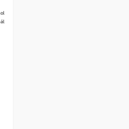
hol
ál