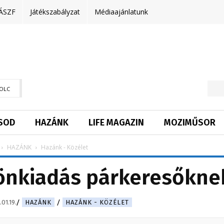
ÁSZF
Játékszabályzat
Médiaajánlatunk
OLC
SOD
HAZÁNK
LIFE MAGAZIN
MOZIMŰSOR
HAZÁNK
Hazánk - Közélet
lönkiadás párkeresőkne
01.19.
HAZÁNK
HAZÁNK - KÖZÉLET