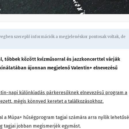
övegben szereplő információk a megjelenéskor pontosak voltak, de
, többek között kvízműsorral és jazzkoncerttel várják
 kínálatában újonnan megjelenő Valentin+ elnevezésű
ntin-napi különkiadás párkeresőknek elnevezésű program a
ezett, mégis könnyed keretet a találkozásokhoz.
l a Müpa+ hűségprogram tagjai számára arra nyílik lehetősé
g tagjai jobban megismerjék egymást.