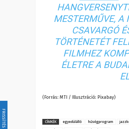
HANGVERSENYTE
MESTERMŰVE, A 
CSAVARGÓ É
TÖRTÉNETÉT FEL
FILMHEZ KOMP
ÉLETRE A BUD
E
(Forrás: MTI / Illusztráció: Pixabay)
FRISSÍTÉS
CÍMKÉK
egyedülálló
hűségprogram
jazzk