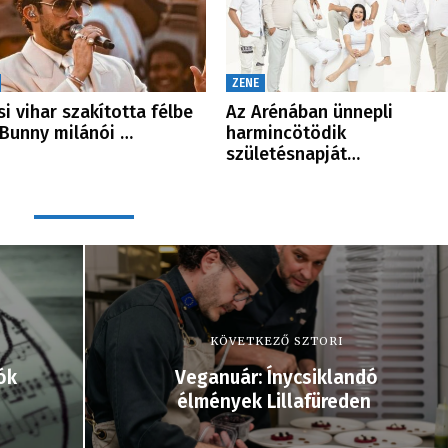
ZENE
si vihar szakította félbe
Az Arénában ünnepli
Bunny milánói …
harmincötödik
születésnapját…
KÖVETKEZŐ SZTORI
ók
Veganuár: Ínycsiklandó
élmények Lillafüreden