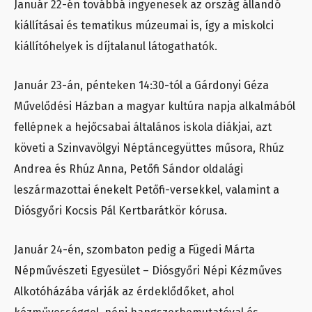
Január 22-én továbbá ingyenesek az ország állandó
kiállításai és tematikus múzeumai is, így a miskolci
kiállítóhelyek is díjtalanul látogathatók.
Január 23-án, pénteken 14:30-tól a Gárdonyi Géza
Művelődési Házban a magyar kultúra napja alkalmából
fellépnek a hejőcsabai általános iskola diákjai, azt
követi a Szinvavölgyi Néptáncegyüttes műsora, Rhúz
Andrea és Rhúz Anna, Petőfi Sándor oldalági
leszármazottai énekelt Petőfi-versekkel, valamint a
Diósgyőri Kocsis Pál Kertbarátkör kórusa.
Január 24-én, szombaton pedig a Fügedi Márta
Népművészeti Egyesület – Diósgyőri Népi Kézműves
Alkotóházába várják az érdeklődőket, ahol