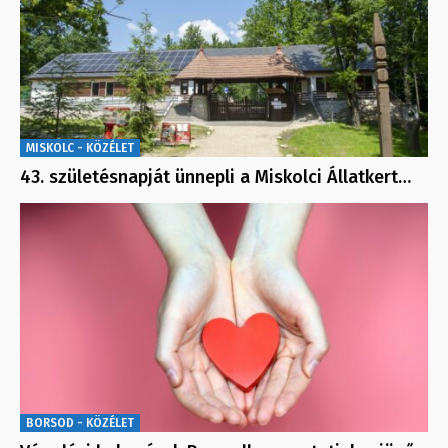
MISKOLC - KÖZÉLET
43. születésnapját ünnepli a Miskolci Állatkert…
BORSOD - KÖZÉLET