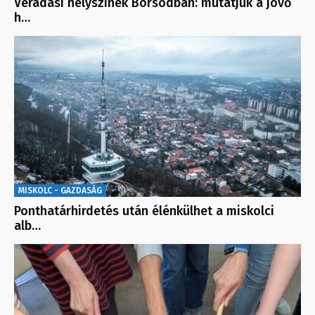
Véradási helyszínek Borsodban: mutatjuk a jövő
h…
MISKOLC - GAZDASÁG
Ponthatárhirdetés után élénkülhet a miskolci
alb…