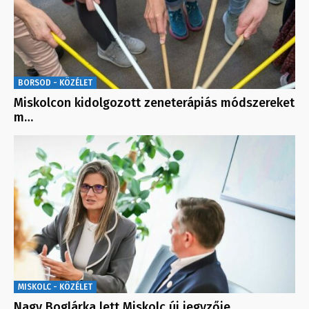
BORSOD - KÖZÉLET
Miskolcon kidolgozott zeneterápiás módszereket
m…
MISKOLC - KÖZÉLET
Nagy Boglárka lett Miskolc új jegyzője