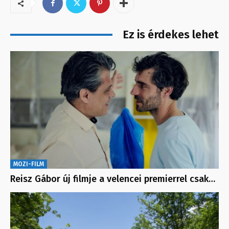
Ez is érdekes lehet
MOZI-FILM
Reisz Gábor új filmje a velencei premierrel csak…