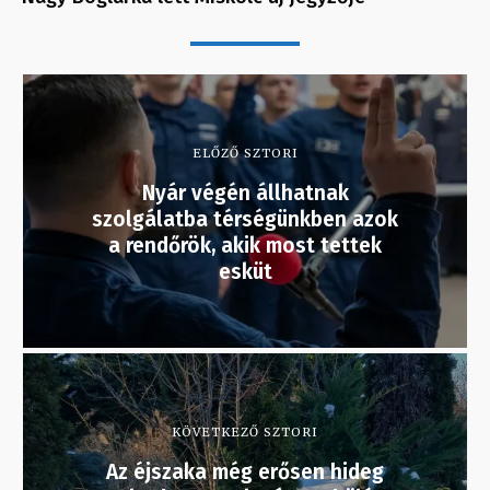
ELŐZŐ SZTORI
Nyár végén állhatnak
szolgálatba térségünkben azok
a rendőrök, akik most tettek
esküt
KÖVETKEZŐ SZTORI
Az éjszaka még erősen hideg