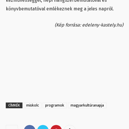
kézművességgel, népi hangszerbemutatóval és
könyvbemutatóval emlékeznek meg a jeles napról.
(Kép forrása: edeleny-kastely.hu)
CÍMKÉK
miskolc
programok
magyarkultúranapja