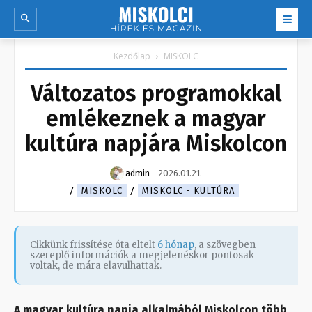
Kezdőlap
MISKOLC
Változatos programokkal
emlékeznek a magyar
kultúra napjára Miskolcon
admin
-
2026.01.21.
MISKOLC
MISKOLC - KULTÚRA
Cikkünk frissítése óta eltelt
6 hónap
, a szövegben
szereplő információk a megjelenéskor pontosak
voltak, de mára elavulhattak.
A magyar kultúra napja alkalmából Miskolcon több