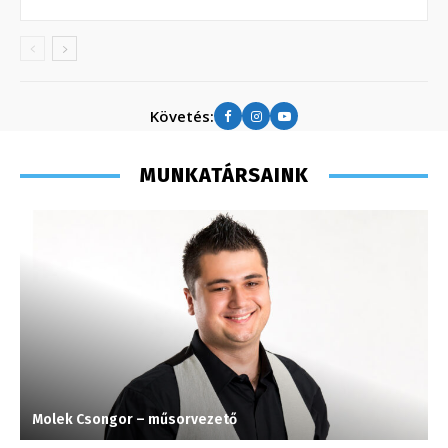
Követés:
MUNKATÁRSAINK
Molek Csongor – műsorvezető
K