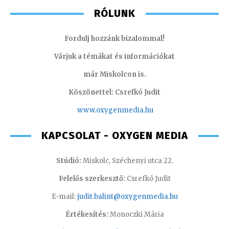
RÓLUNK
Fordulj hozzánk bizalommal!
Várjuk a témákat és információkat
már Miskolcon is.
Köszönettel: Csrefkó Judit
www.oxyge
nmedia.hu
KAPCSOLAT - OXYGEN MEDIA
Stúdió:
Miskolc, Széchenyi utca 22.
Felelős szerkesztő:
Csrefkó Judit
E-mail:
judit.balint@oxygenmedia.hu
Értékesítés:
Monoczki Mária