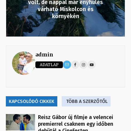
volt, de nappal már enyhülés
várható Miskolcon és
környékén
admin
ADATLAP
KAPCSOLÓDÓ CIKKEK
TÖBB A SZERZŐTŐL
Reisz Gábor új filmje a velencei
premierrel csaknem egy időben
debütál a CineFesten