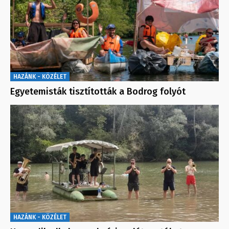
HAZÁNK - KÖZÉLET
Egyetemisták tisztították a Bodrog folyót
HAZÁNK - KÖZÉLET