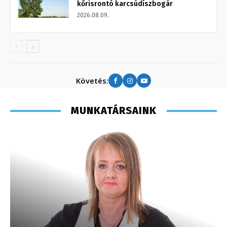
kőrisrontó karcsúdíszbogár
2026.08.09.
Követés:
MUNKATÁRSAINK