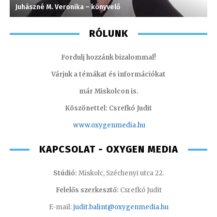
Juhászné M. Veronika – könyvelő
A
RÓLUNK
Fordulj hozzánk bizalommal!
Várjuk a témákat és információkat
már Miskolcon is.
Köszönettel: Csrefkó Judit
www.oxyge
nmedia.hu
KAPCSOLAT - OXYGEN MEDIA
Stúdió:
Miskolc, Széchenyi utca 22.
Felelős szerkesztő:
Csrefkó Judit
E-mail:
judit.balint@oxygenmedia.hu