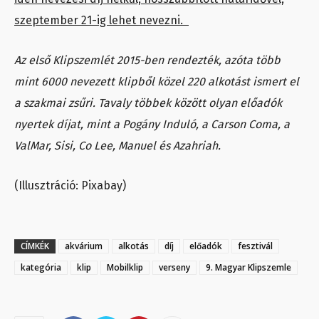
szeptember 21-ig lehet nevezni.
Az első Klipszemlét 2015-ben rendezték, azóta több
mint 6000 nevezett klipből közel 220 alkotást ismert el
a szakmai zsűri. Tavaly többek között olyan előadók
nyertek díjat, mint a Pogány Induló, a Carson Coma, a
ValMar, Sisi, Co Lee, Manuel és Azahriah.
(Illusztráció: Pixabay)
CÍMKÉK
akvárium
alkotás
díj
előadók
fesztivál
kategória
klip
Mobilklip
verseny
9. Magyar Klipszemle