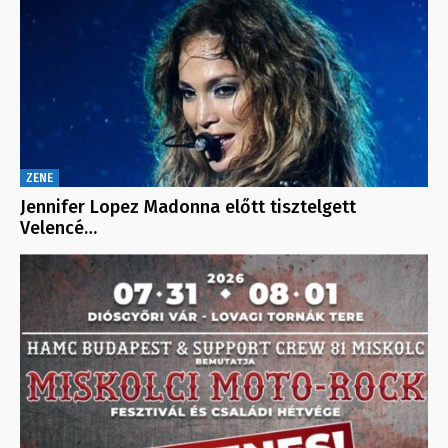
ZENE
Jennifer Lopez Madonna előtt tisztelgett
Velencé…