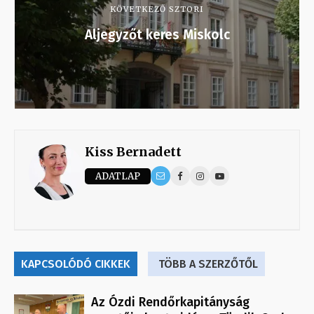
KÖVETKEZŐ SZTORI
Aljegyzőt keres Miskolc
Kiss Bernadett
ADATLAP
KAPCSOLÓDÓ CIKKEK
TÖBB A SZERZŐTŐL
Az Ózdi Rendőrkapitányság