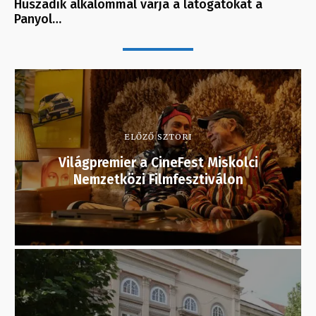
Huszadik alkalommal várja a látogatókat a
Panyol…
ELŐZŐ SZTORI
Világpremier a CineFest Miskolci
Nemzetközi Filmfesztiválon