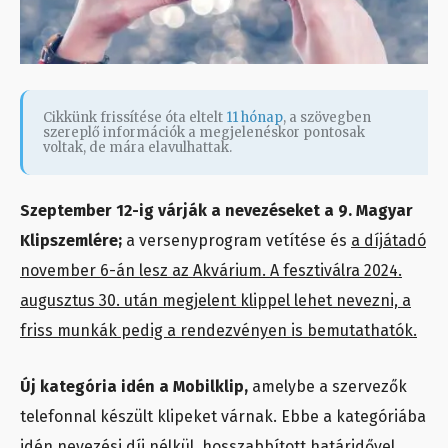
Cikkünk frissítése óta eltelt
11 hónap
, a szövegben
szereplő információk a megjelenéskor pontosak
voltak, de mára elavulhattak.
Szeptember 12-ig várják a nevezéseket a 9. Magyar
Klipszemlére;
a versenyprogram vetítése és
a díjátadó
november 6-án lesz az Akvárium. A fesztiválra 2024.
augusztus 30. után megjelent klippel lehet nevezni, a
friss munkák pedig a rendezvényen is bemutathatók.
Új kategória idén a Mobilklip,
amelybe a szervezők
telefonnal készült klipeket várnak. Ebbe a kategóriába
idén nevezési díj nélkül, hosszabbított határidővel,