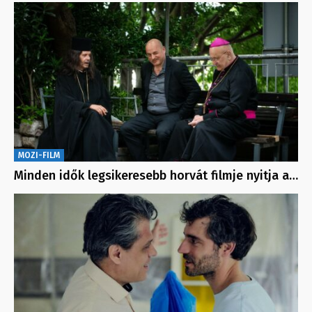
MOZI-FILM
Minden idők legsikeresebb horvát filmje nyitja a…