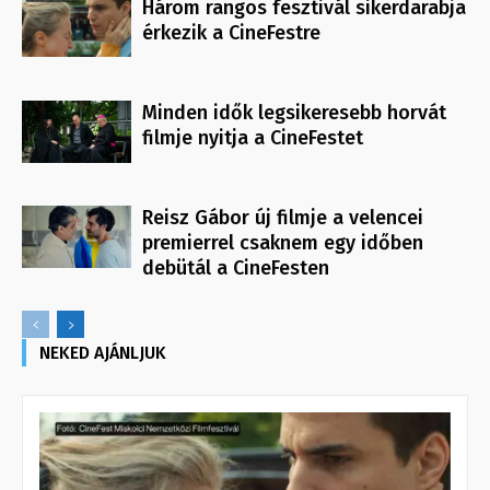
Három rangos fesztivál sikerdarabja
érkezik a CineFestre
Minden idők legsikeresebb horvát
filmje nyitja a CineFestet
Reisz Gábor új filmje a velencei
premierrel csaknem egy időben
debütál a CineFesten
NEKED AJÁNLJUK