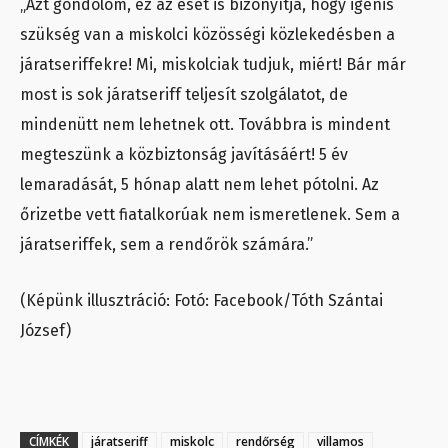
„Azt gondolom, ez az eset is bizonyítja, hogy igenis
szükség van a miskolci közösségi közlekedésben a
járatseriffekre! Mi, miskolciak tudjuk, miért! Bár már
most is sok járatseriff teljesít szolgálatot, de
mindenütt nem lehetnek ott. Továbbra is mindent
megteszünk a közbiztonság javításáért! 5 év
lemaradását, 5 hónap alatt nem lehet pótolni. Az
őrizetbe vett fiatalkorúak nem ismeretlenek. Sem a
járatseriffek, sem a rendőrök számára.”
(Képünk illusztráció: Fotó: Facebook/Tóth Szántai
József)
CÍMKÉK
járatseriff
miskolc
rendőrség
villamos