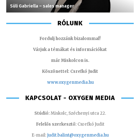
Süli Gabriella – sales manager
T
RÓLUNK
Fordulj hozzánk bizalommal!
Várjuk a témákat és információkat
már Miskolcon is.
Köszönettel: Csrefkó Judit
www.oxyge
nmedia.hu
KAPCSOLAT - OXYGEN MEDIA
Stúdió:
Miskolc, Széchenyi utca 22.
Felelős szerkesztő:
Csrefkó Judit
E-mail:
judit.balint@oxygenmedia.hu