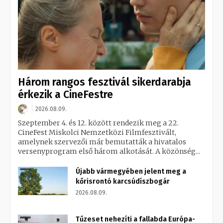
Három rangos fesztivál sikerdarabja
érkezik a CineFestre
2026.08.09.
Szeptember 4. és 12. között rendezik meg a 22.
CineFest Miskolci Nemzetközi Filmfesztivált,
amelynek szervezői már bemutatták a hivatalos
versenyprogram első három alkotását. A közönség...
Újabb vármegyében jelent meg a
kőrisrontó karcsúdíszbogár
2026.08.09.
Tűzeset nehezíti a fallabda Európa-