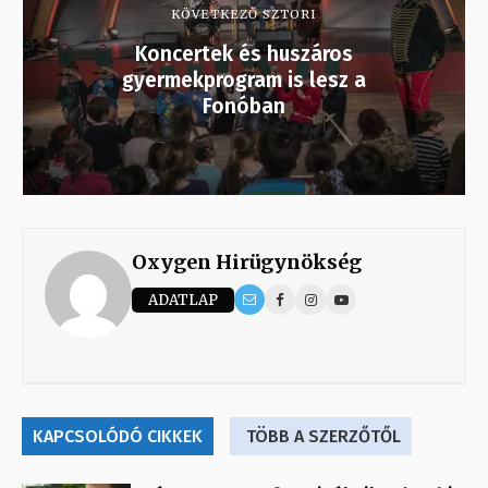
KÖVETKEZŐ SZTORI
Koncertek és huszáros
gyermekprogram is lesz a
Fonóban
Oxygen Hirügynökség
ADATLAP
KAPCSOLÓDÓ CIKKEK
TÖBB A SZERZŐTŐL