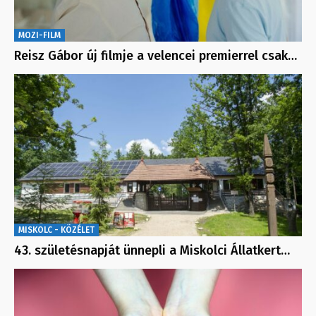
MOZI-FILM
Reisz Gábor új filmje a velencei premierrel csak…
MISKOLC - KÖZÉLET
43. születésnapját ünnepli a Miskolci Állatkert…