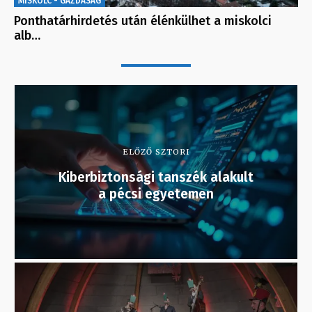
MISKOLC - GAZDASÁG
Ponthatárhirdetés után élénkülhet a miskolci
alb…
ELŐZŐ SZTORI
Kiberbiztonsági tanszék alakult
a pécsi egyetemen