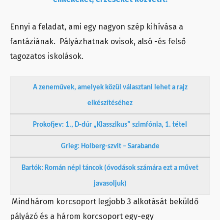
Ennyi a feladat, ami egy nagyon szép kihívása a
fantáziának. Pályázhatnak ovisok, alsó -és felső
tagozatos iskolások.
A zeneművek, amelyek közül választani lehet a rajz
elkészítéséhez
Prokofjev: 1., D-dúr „Klasszikus” szimfónia, 1. tétel
Grieg: Holberg-szvit – Sarabande
Bartók: Román népi táncok (óvodások számára ezt a művet
javasoljuk)
Mindhárom korcsoport legjobb 3 alkotását beküldő
pályázó és a három korcsoport egy-egy