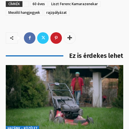
CÍMKÉK
60 éves
Liszt Ferenc Kamarazenekar
Mesélő hangjegyek
rajzpályázat
Ez is érdekes lehet
HAZÁNK - KÖZÉLET