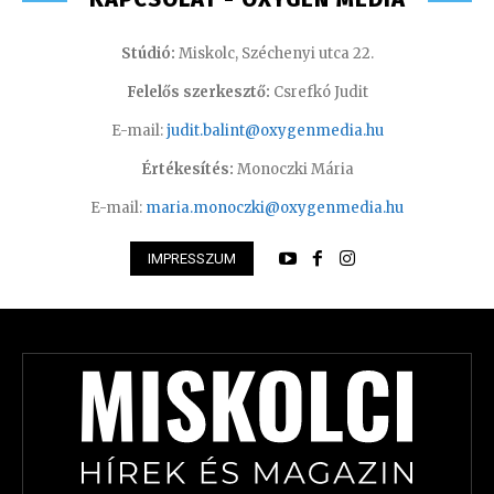
Stúdió:
Miskolc, Széchenyi utca 22.
Felelős szerkesztő:
Csrefkó Judit
E-mail:
judit.balint@oxygenmedia.hu
Értékesítés:
Monoczki Mária
E-mail:
maria.monoczki@oxygenmedia.hu
IMPRESSZUM