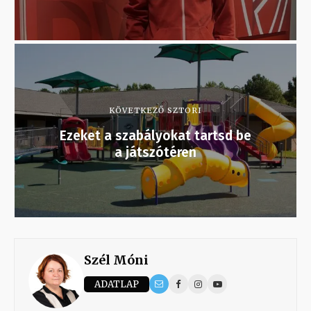
KÖVETKEZŐ SZTORI
Ezeket a szabályokat tartsd be
a játszótéren
Szél Móni
ADATLAP