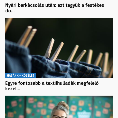
Nyári barkácsolás után: ezt tegyük a festékes
do…
HAZÁNK - KÖZÉLET
Egyre fontosabb a textilhulladék megfelelő
kezel…