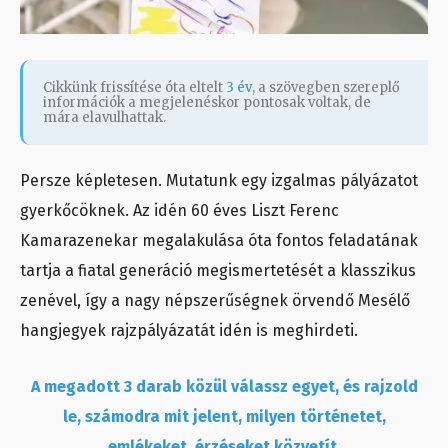
Cikkünk frissítése óta eltelt
3 év
, a szövegben szereplő
információk a megjelenéskor pontosak voltak, de
mára elavulhattak.
Persze képletesen. Mutatunk egy izgalmas pályázatot
gyerkőcöknek. Az idén 60 éves Liszt Ferenc
Kamarazenekar megalakulása óta fontos feladatának
tartja a fiatal generáció megismertetését a klasszikus
zenével, így a nagy népszerűségnek örvendő Mesélő
hangjegyek rajzpályázatát idén is meghirdeti.
A megadott 3 darab közül válassz egyet, és rajzold
le, számodra mit jelent, milyen történetet,
emlékeket, érzéseket közvetít.