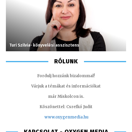
Turi Szilvia- könyvelési asszisztens
L
RÓLUNK
Fordulj hozzánk bizalommal!
Várjuk a témákat és információkat
már Miskolcon is.
Köszönettel: Csrefkó Judit
www.oxyge
nmedia.hu
KAPCSOLAT - OXYGEN MEDIA