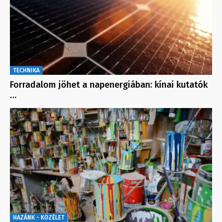
TECHNIKA
Forradalom jöhet a napenergiában: kínai kutatók
…
HAZÁNK - KÖZÉLET