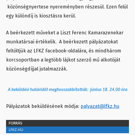
közönségnyertese nyereményben részesül. Ezen felül
egy különdíj is kiosztásra kerül.
A beérkezett műveket a Liszt Ferenc Kamarazenekar
munkatársai értékelik. A beérkezett pályázatokat
feltöltjük az LFKZ Facebook-oldalára, és mindhárom
korcsoportban a legtöbb lájkot szerző mű alkotóját
közönségdíjjal jutalmazzák.
A beküldési határidőt meghosszabbították: június 18. 24.00 óra
Pályázatok beküldésének módja:
palyazat@lfkz.hu
FORRÁS
LFKZ.HU