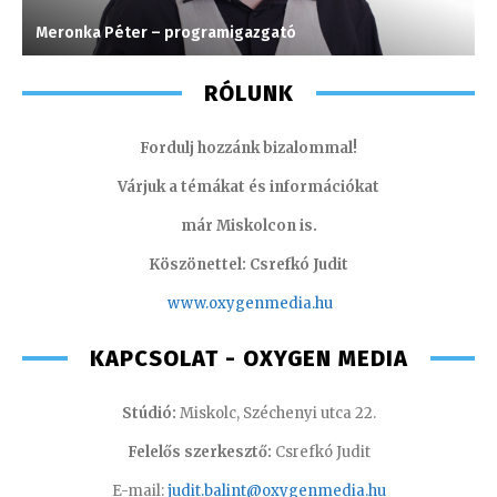
Meronka Péter – programigazgató
A
RÓLUNK
Fordulj hozzánk bizalommal!
Várjuk a témákat és információkat
már Miskolcon is.
Köszönettel: Csrefkó Judit
www.oxyge
nmedia.hu
KAPCSOLAT - OXYGEN MEDIA
Stúdió:
Miskolc, Széchenyi utca 22.
Felelős szerkesztő:
Csrefkó Judit
E-mail:
judit.balint@oxygenmedia.hu