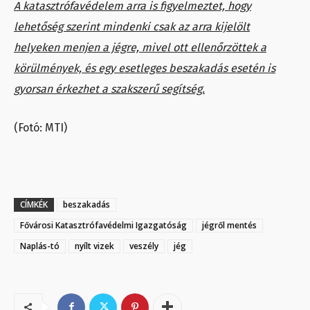
A katasztrófavédelem arra is figyelmeztet, hogy
lehetőség szerint mindenki csak az arra kijelölt
helyeken menjen a jégre, mivel ott ellenőrzöttek a
körülmények, és egy esetleges beszakadás esetén is
gyorsan érkezhet a szakszerű segítség.
(Fotó: MTI)
CÍMKÉK
beszakadás
Fővárosi Katasztrófavédelmi Igazgatóság
jégről mentés
Naplás-tó
nyílt vizek
veszély
jég