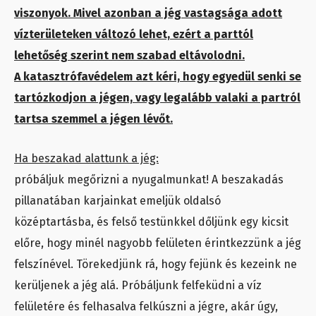
viszonyok. Mivel azonban a jég vastagsága adott
vízterületeken változó lehet, ezért a parttól
lehetőség szerint nem szabad eltávolodni.
A katasztrófavédelem azt kéri, hogy egyedül senki se
tartózkodjon a jégen, vagy legalább valaki a partról
tartsa szemmel a jégen lévőt.
Ha beszakad alattunk a jég:
próbáljuk megőrizni a nyugalmunkat! A beszakadás
pillanatában karjainkat emeljük oldalsó
középtartásba, és felső testünkkel dőljünk egy kicsit
előre, hogy minél nagyobb felületen érintkezzünk a jég
felszínével. Törekedjünk rá, hogy fejünk és kezeink ne
kerüljenek a jég alá. Próbáljunk felfeküdni a víz
felületére és felhasalva felkúszni a jégre, akár úgy,