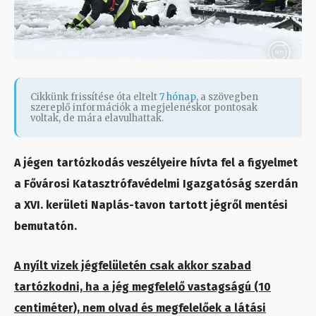
Cikkünk frissítése óta eltelt
7 hónap
, a szövegben
szereplő információk a megjelenéskor pontosak
voltak, de mára elavulhattak.
A jégen tartózkodás veszélyeire hívta fel a figyelmet
a Fővárosi Katasztrófavédelmi Igazgatóság szerdán
a XVI. kerületi Naplás-tavon tartott jégről mentési
bemutatón.
A nyílt vizek jégfelületén csak akkor szabad
tartózkodni, ha a jég megfelelő vastagságú (10
centiméter), nem olvad és megfelelőek a látási