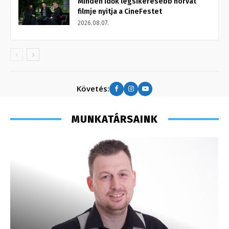
Minden idők legsikeresebb horvát
filmje nyitja a CineFestet
2026.08.07.
Követés:
MUNKATÁRSAINK