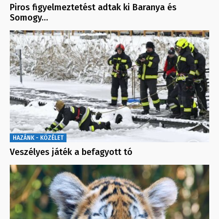
Piros figyelmeztetést adtak ki Baranya és
Somogy…
HAZÁNK - KÖZÉLET
Veszélyes játék a befagyott tó