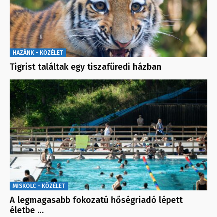
HAZÁNK - KÖZÉLET
Tigrist találtak egy tiszafüredi házban
MISKOLC - KÖZÉLET
A legmagasabb fokozatú hőségriadó lépett
életbe …