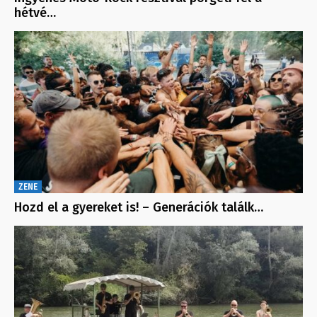
hétvé…
ZENE
Hozd el a gyereket is! – Generációk találk…