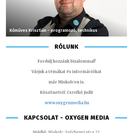
Kőműves Krisztián – programozó, technikus
G
RÓLUNK
Fordulj hozzánk bizalommal!
Várjuk a témákat és információkat
már Miskolcon is.
Köszönettel: Csrefkó Judit
www.oxyge
nmedia.hu
KAPCSOLAT - OXYGEN MEDIA
Stúdió:
Miskolc, Széchenyi utca 22.