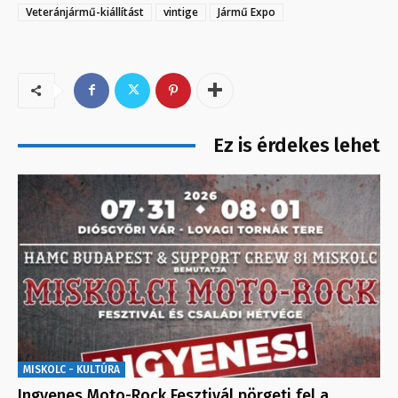
Veteránjármű-kiállítást
vintige
Jármű Expo
Ez is érdekes lehet
MISKOLC - KULTÚRA
Ingyenes Moto-Rock Fesztivál pörgeti fel a