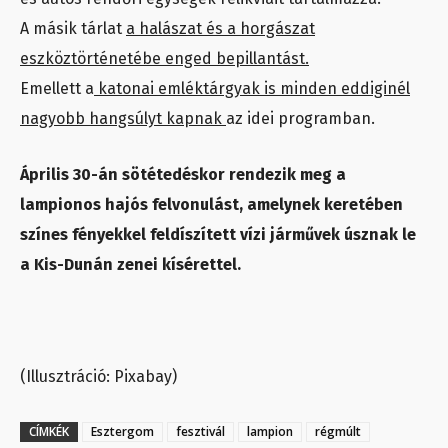
A másik tárlat
a halászat és a horgászat
eszköztörténetébe enged bepillantást.
Emellett a
katonai emléktárgyak is minden eddiginél
nagyobb hangsúlyt kapnak
az idei programban.
Április 30-án sötétedéskor rendezik meg a
lampionos hajós felvonulást, amelynek keretében
színes fényekkel feldíszített vízi járművek úsznak le
a Kis-Dunán zenei kísérettel.
(Illusztráció: Pixabay)
CÍMKÉK
Esztergom
fesztivál
lampion
régmúlt