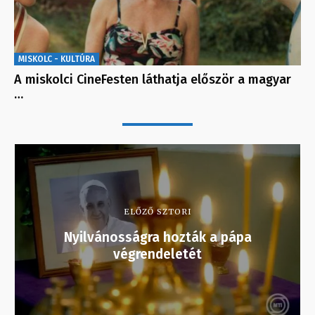
MISKOLC - KULTÚRA
A miskolci CineFesten láthatja először a magyar
…
ELŐZŐ SZTORI
Nyilvánosságra hozták a pápa
végrendeletét