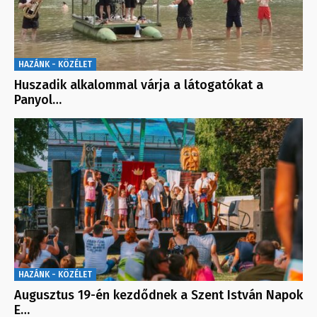
HAZÁNK - KÖZÉLET
Huszadik alkalommal várja a látogatókat a
Panyol…
HAZÁNK - KÖZÉLET
Augusztus 19-én kezdődnek a Szent István Napok
E…