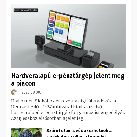
Hardveralapú e-pénztárgép jelent meg
a piacon
2026.08.08.
Újabb mérföldkőhöz érkezett a digitális adózás: a
Nemzeti Adó- és Vámhivatal kiadta az első
hardveralapú e-pénztárgép forgalmazási engedélyét.
Az új eszköz elsősorban a jelenleg...
Szüret után is védekezhetnek a
szőlőkabóca ellen a termelők