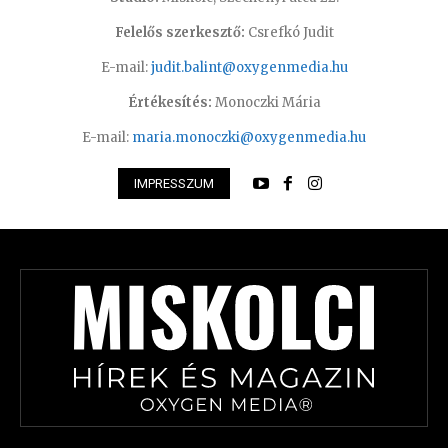
Felelős szerkesztő:
Csrefkó Judit
E-mail:
judit.balint@oxygenmedia.hu
Értékesítés:
Monoczki Mária
E-mail:
maria.monoczki@oxygenmedia.hu
IMPRESSZUM