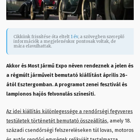
Cikkünk frissítése óta eltelt
1 év
, a szövegben szereplő
információk a megjelenéskor pontosak voltak, de
mára elavulhattak.
Akkor és Most Jármű Expo néven rendeznek a jelen és
a régmúlt járműveit bemutató kiállítást április 26-
ától Esztergomban. A programot zenei fesztivál és
lampionos hajós felvonulás színesíti.
Az idei kiállítás különlegessége a rendőrségi fegyveres
testületek történetét bemutató összeállítás,
amely 18.
századi csendőrségi felszereléseken túl lovas, motoros
és autós rendőri egységek relikviáit tartalmazza.