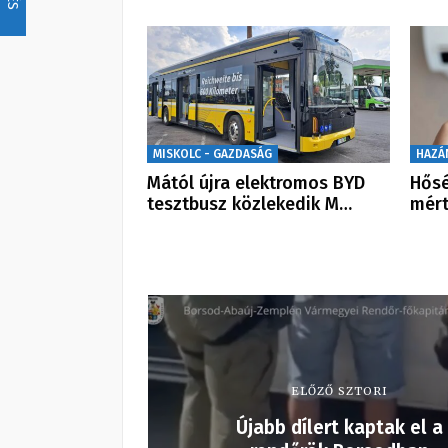
MISKOLC - GAZDASÁG
HAZÁ
Mától újra elektromos BYD
Hősé
tesztbusz közlekedik M…
mért
ELŐZŐ SZTORI
Újabb dílert kaptak el a