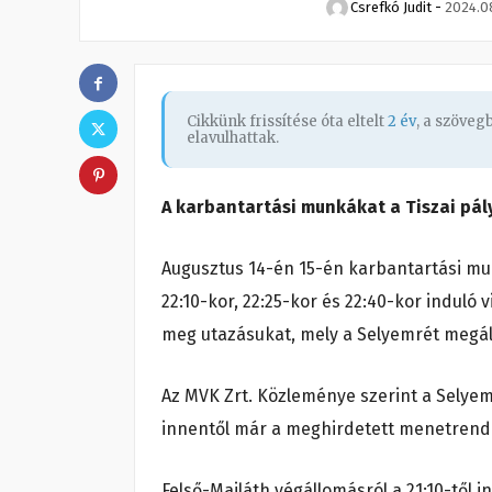
Csrefkó Judit
-
2024.08
Cikkünk frissítése óta eltelt
2 év
, a szöve
elavulhattak.
A karbantartási munkákat a Tiszai pál
Augusztus 14-én 15-én karbantartási mun
22:10-kor, 22:25-kor és 22:40-kor induló
meg utazásukat, mely a Selyemrét megáll
Az MVK Zrt. Közleménye szerint a Selyem
innentől már a meghirdetett menetrend 
Felső-Majláth végállomásról a 21:10-től 