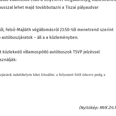
busszal lehet majd továbbutazni a Tiszai pályaudvar
től, Felső-Majláth végállomásról 23:50-től menetrend szerint
ó autóbuszjáratok – áll a a közleményben.
tt közlekedő villamospótló autóbuszok TSVP jelzéssel
sználják:
járatok indulóhelyén lehet felszállni, a Selyemrét felől érkezve pedig a
(Nyitókép: MVK Zrt.