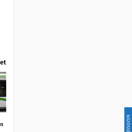
het
KÖZÖSSÉG
en