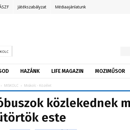
ÁSZF
Játékszabályzat
Médiaajánlatunk
SKOLC
SOD
HAZÁNK
LIFE MAGAZIN
MOZIMŰSOR
MISKOLC
Miskolc - Közélet
tóbuszok közlekednek 
ütörtök este