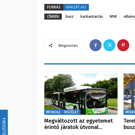
FORRÁS
MVKZRT.HU
CÍMKÉK
busz
karbantartás
MVK
villam
Megosztás
MISKOLC - KÖZÉLET
MISK
Megváltozott az egyetemet
Tere
FRISSÍTÉS
érintő járatok útvonal…
bus