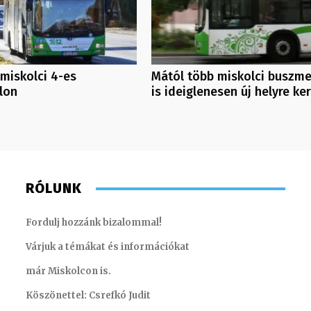
 miskolci 4-es
Mától több miskolci buszme
lon
is ideiglenesen új helyre ker
RÓLUNK
Fordulj hozzánk bizalommal!
Várjuk a témákat és információkat
már Miskolcon is.
Köszönettel: Csrefkó Judit