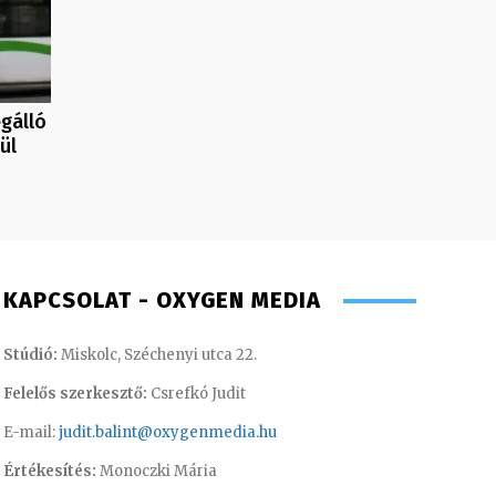
gálló
ül
KAPCSOLAT - OXYGEN MEDIA
Stúdió:
Miskolc, Széchenyi utca 22.
Felelős szerkesztő:
Csrefkó Judit
E-mail:
judit.balint@oxygenmedia.hu
Értékesítés:
Monoczki Mária