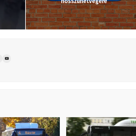
hosszúhétvégére