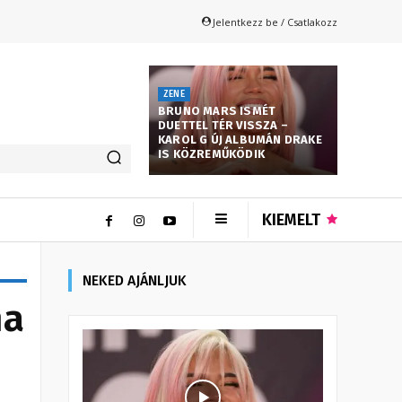
Jelentkezz be / Csatlakozz
ZENE
BRUNO MARS ISMÉT
DUETTEL TÉR VISSZA –
KAROL G ÚJ ALBUMÁN DRAKE
IS KÖZREMŰKÖDIK
KIEMELT
NEKED AJÁNLJUK
ma