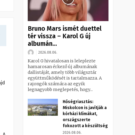
Bruno Mars ismét duettel
a
tér vissza – Karol G új
albumán...
2026.08.06.
Karol G hivatalosan is leleplezte
hamarosan érkező új albumának
dallistáját, amely több világsztár
együttműködését is tartalmazza. A
ajd
rajongók számára az egyik
legnagyobb meglepetés, hogy...
Hőségriasztás:
Miskolcon is javítják a
kórházi klímákat,
országszerte
fokozott a készültség
2026.08.06.
. A