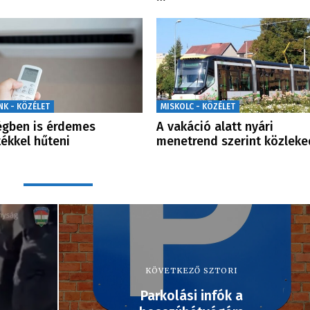
NK - KÖZÉLET
MISKOLC - KÖZÉLET
gben is érdemes
A vakáció alatt nyári
ékkel hűteni
menetrend szerint közlek
KÖVETKEZŐ SZTORI
Parkolási infók a