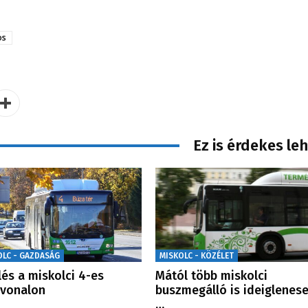
os
Ez is érdekes le
OLC - GAZDASÁG
MISKOLC - KÖZÉLET
lés a miskolci 4-es
Mától több miskolci
zvonalon
buszmegálló is ideiglenes
…