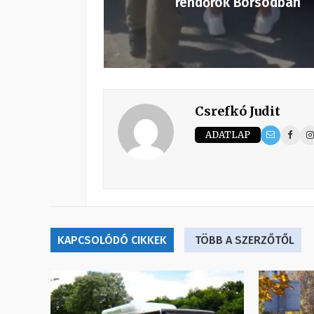
rendőrök Borsodban
Csrefkó Judit
ADATLAP
KAPCSOLÓDÓ CIKKEK
TÖBB A SZERZŐTŐL