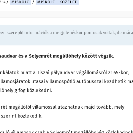
.14.
MISKOLC
MISKOLC - KÖZÉLET
gben szereplő információk a megjelenéskor pontosak voltak, de már
yaudvar és a Selyemrét megállóhely között végzik.
kálatok miatt a Tiszai pályaudvar végállomásról 21:55-kor,
 villamosjáratok utasai villamospótló autóbusszal kezdhetik m
óhelyig fog közlekedni.
rét megállótól villamossal utazhatnak majd tovább, mely
szerint közlekedik.
induló villamosok csak a Selyemrét megállóhelyig közlekednek