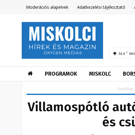
Moderációs alapelvek
Adatkezelési tájékoztató
C
36.4
MI
PROGRAMOK
MISKOLC
BOR
Kezdőlap
Villamospótló au
és cs