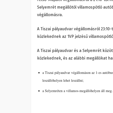
Selyemrét megállótól villamospótló autó
végállomásra.
A Tiszai pályaudvar végállomásról 23:10-
közlekednek az 1VP jelzésű villamospótl
A Tiszai pályaudvar és a Selyemrét közö
közlekednek, és az alábbi megállókat ha
a Tiszai pályaudvar végállomáson az 1-es autóbusz
leszállóhelyen lehet leszállni;
a Selyemréten a villamos-megállóhelyen áll meg.