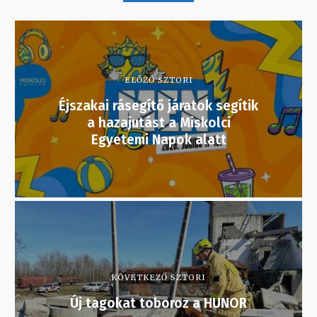
ELŐZŐ SZTORI
Éjszakai rásegítő járatok segítik
a hazajutást a Miskolci
Egyetemi Napok alatt
KÖVETKEZŐ SZTORI
Új tagokat toboroz a HUNOR