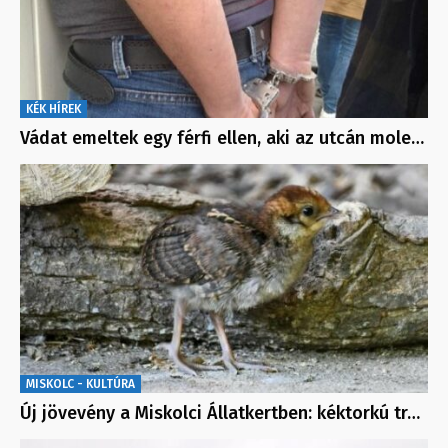
KÉK HÍREK
Vádat emeltek egy férfi ellen, aki az utcán mole…
MISKOLC - KULTÚRA
Új jövevény a Miskolci Állatkertben: kéktorkú tr…