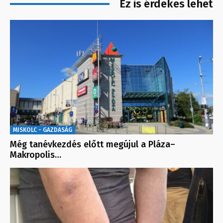
Ez is érdekes lehet
MISKOLC - GAZDASÁG
Még tanévkezdés előtt megújul a Pláza–
Makropolis…