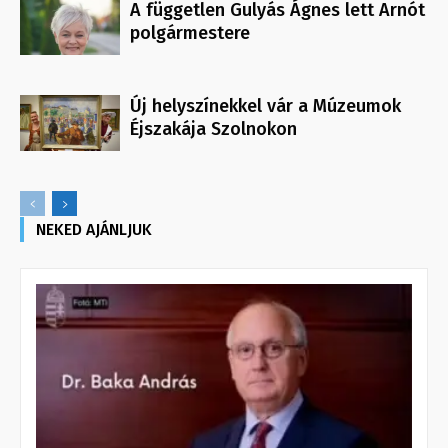
A független Gulyás Ágnes lett Arnót
polgármestere
Új helyszínekkel vár a Múzeumok
Éjszakája Szolnokon
NEKED AJÁNLJUK