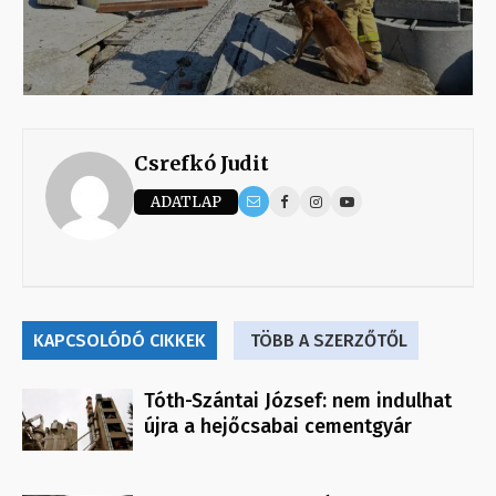
Csrefkó Judit
ADATLAP
KAPCSOLÓDÓ CIKKEK
TÖBB A SZERZŐTŐL
Tóth-Szántai József: nem indulhat
újra a hejőcsabai cementgyár