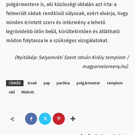
polgármestere is, aki közösségi oldalán azt írta: a
felmerült vádak rendkívül súlyosak, ezért elvárja, hogy
minden érintett szerv és intézmény a lehető
legrövidebb időn belül, körültekintően és átlátható
módon folytassa le a szükséges vizsgálatokat.
(Nyitókép: Selyemréti Szent István Király templom /
magyarvelemeny.hu)
CÍMKÉK
érsek
pap
parókia
polgármester
templom
vád
Miskolc