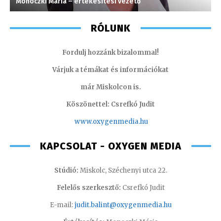
Monoczki Mária – értékesítési vezető
I
RÓLUNK
Fordulj hozzánk bizalommal!
Várjuk a témákat és információkat
már Miskolcon is.
Köszönettel: Csrefkó Judit
www.oxyge
nmedia.hu
KAPCSOLAT - OXYGEN MEDIA
Stúdió:
Miskolc, Széchenyi utca 22.
Felelős szerkesztő:
Csrefkó Judit
E-mail:
judit.balint@oxygenmedia.hu