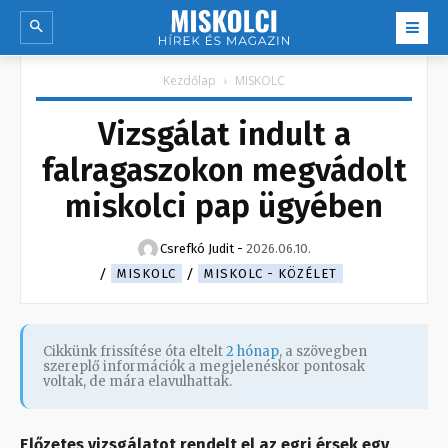
Kezdőlap
MISKOLC
Vizsgálat indult a
falragaszokon megvádolt
miskolci pap ügyében
Csrefkó Judit
-
2026.06.10.
MISKOLC
MISKOLC - KÖZÉLET
Cikkünk frissítése óta eltelt
2 hónap
, a szövegben
szereplő információk a megjelenéskor pontosak
voltak, de mára elavulhattak.
Előzetes vizsgálatot rendelt el az egri érsek egy