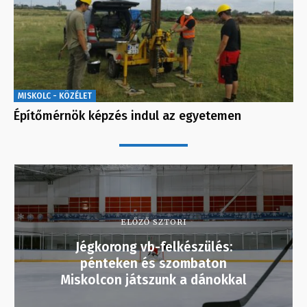
MISKOLC - KÖZÉLET
Építőmérnök képzés indul az egyetemen
ELŐZŐ SZTORI
Jégkorong vb-felkészülés:
pénteken és szombaton
Miskolcon játszunk a dánokkal