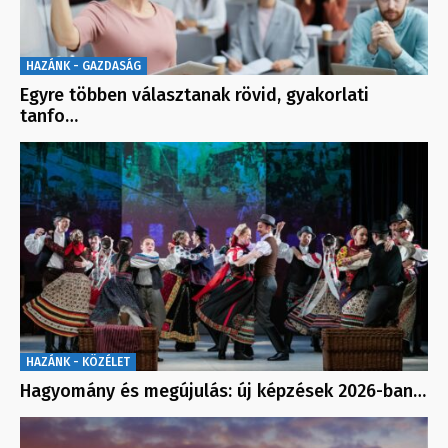
HAZÁNK - GAZDASÁG
Egyre többen választanak rövid, gyakorlati
tanfo…
HAZÁNK - KÖZÉLET
Hagyomány és megújulás: új képzések 2026-ban…