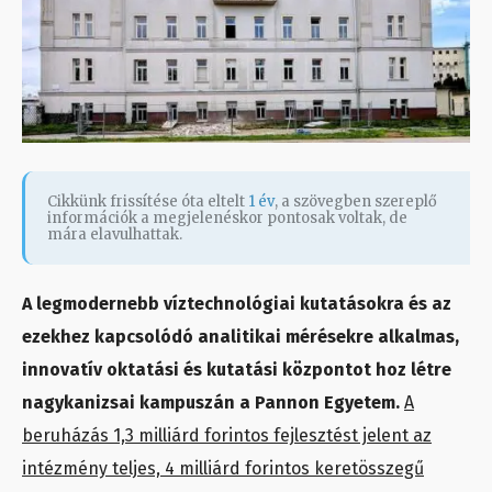
Cikkünk frissítése óta eltelt
1 év
, a szövegben szereplő
információk a megjelenéskor pontosak voltak, de
mára elavulhattak.
A legmodernebb víztechnológiai kutatásokra és az
ezekhez kapcsolódó analitikai mérésekre alkalmas,
innovatív oktatási és kutatási központot hoz létre
nagykanizsai kampuszán a Pannon Egyetem.
A
beruházás 1,3 milliárd forintos fejlesztést jelent az
intézmény teljes, 4 milliárd forintos keretösszegű