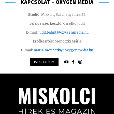
KAPCSOLAT - OXYGEN MEDIA
Stúdió:
Miskolc, Széchenyi utca 22.
Felelős szerkesztő:
Csrefkó Judit
E-mail:
judit.balint@oxygenmedia.hu
Értékesítés:
Monoczki Mária
E-mail:
maria.monoczki@oxygenmedia.hu
IMPRESSZUM