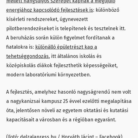
mellett hangsúlyos szerepet kapnak a megújuló
energiához kapcsolódó fejlesztések is
: különböző
kísérleti rendszereket, úgynevezett
pilotberendezéseket is telepítenek és tesztelnek itt.
A beruházás során külön figyelmet fordítanak a
fiatalokra is:
különálló épületrészt kap a
tehetséggondozás
, itt általános iskolás és
középiskolás diákok fejleszthetik képességeiket,
modern laboratóriumi környezetben.
A fejlesztés, amelyhez hasonló nagyságrendű nem volt
a nagykanizsai kampusz 25 évvel ezelőtti megalapítása
óta, jelentősen növeli az egyetem oktatási és kutatási
kapacitásait a városban és a régióban egyaránt.
(Fotó: delzalapress.hu / Horváth Jácint – Facebook)