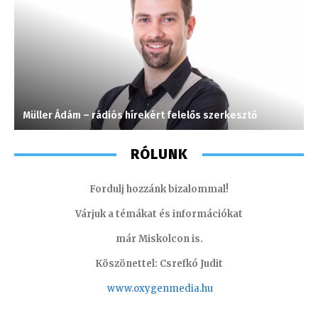
Müller Ádám – rádiós hírekért felelős szerkesztő
L
RÓLUNK
Fordulj hozzánk bizalommal!
Várjuk a témákat és információkat
már Miskolcon is.
Köszönettel: Csrefkó Judit
www.oxyge
nmedia.hu