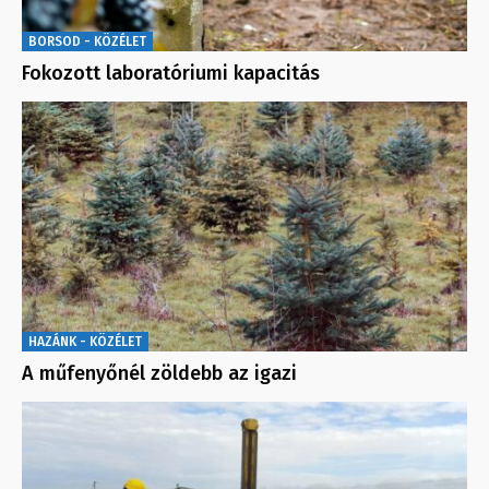
BORSOD - KÖZÉLET
Fokozott laboratóriumi kapacitás
HAZÁNK - KÖZÉLET
A műfenyőnél zöldebb az igazi