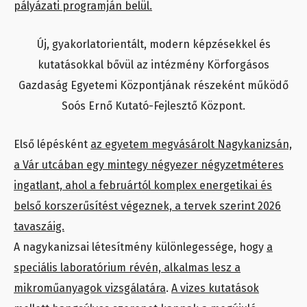
pályázati programján belül.
Új, gyakorlatorientált, modern képzésekkel és
kutatásokkal bővül az intézmény Körforgásos
Gazdaság Egyetemi Központjának részeként működő
Soós Ernő Kutató-Fejlesztő Központ.
Első lépésként
az egyetem megvásárolt Nagykanizsán,
a Vár utcában egy mintegy négyezer négyzetméteres
ingatlant, ahol a februártól komplex energetikai és
belső korszerűsítést végeznek, a tervek szerint 2026
tavaszáig.
A nagykanizsai létesítmény különlegessége, hogy
a
speciális laboratórium révén, alkalmas lesz a
mikroműanyagok vizsgálatára
.
A vizes kutatások