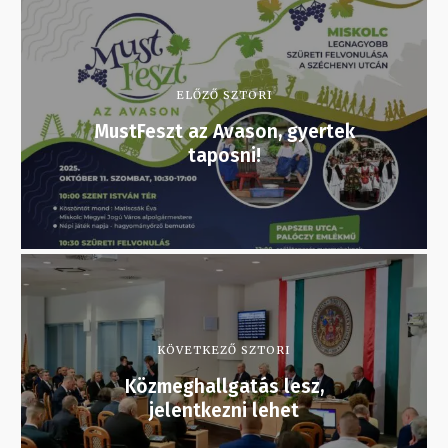
ELŐZŐ SZTORI
MustFeszt az Avason, gyertek
taposni!
KÖVETKEZŐ SZTORI
Közmeghallgatás lesz,
jelentkezni lehet