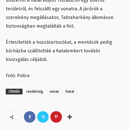
miszerint a fiatal előjött Tiszalúcon egy bokros
területről, és felszállt egy vonatra. A járőrök a
szerelvény megállásakor, Taktaharkány állomáson
biztonságban megtalálták a fiút.
Értesítették a hozzátartozókat, a mentősök pedig
kórházba szállították a fiatalembert további
kivizsgálás céljából.
Fotó: Police
CÍMKÉK
rendőrség
vonat
fiatal