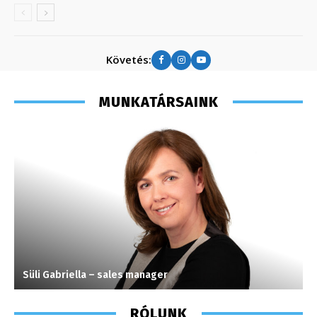
Követés:
MUNKATÁRSAINK
Süli Gabriella – sales manager
S
RÓLUNK