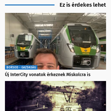
Ez is érdekes lehet
BORSOD - GAZDASÁG
Új InterCity vonatok érkeznek Miskolcra is