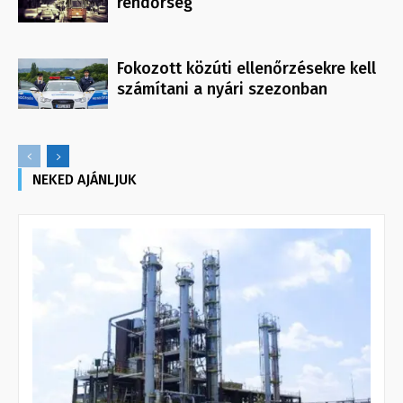
rendőrség
Fokozott közúti ellenőrzésekre kell
számítani a nyári szezonban
NEKED AJÁNLJUK