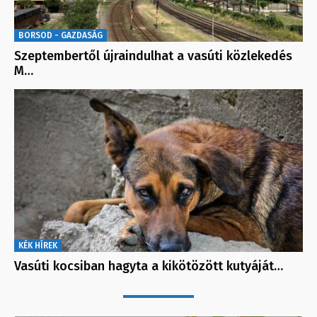
BORSOD - GAZDASÁG
Szeptembertől újraindulhat a vasúti közlekedés
M…
KÉK HÍREK
Vasúti kocsiban hagyta a kikötözött kutyáját…