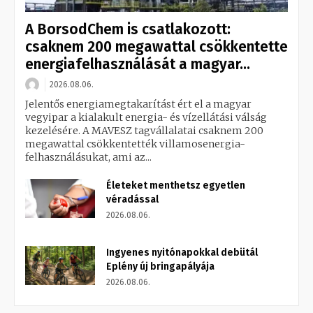
A BorsodChem is csatlakozott:
csaknem 200 megawattal csökkentette
energiafelhasználását a magyar...
2026.08.06.
Jelentős energiamegtakarítást ért el a magyar
vegyipar a kialakult energia- és vízellátási válság
kezelésére. A MAVESZ tagvállalatai csaknem 200
megawattal csökkentették villamosenergia-
felhasználásukat, ami az...
Életeket menthetsz egyetlen
véradással
2026.08.06.
Ingyenes nyitónapokkal debütál
Eplény új bringapályája
2026.08.06.