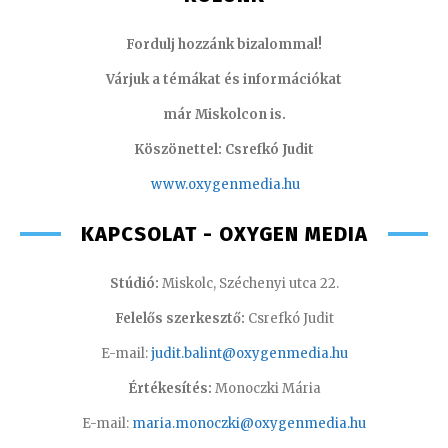
Fordulj hozzánk bizalommal!
Várjuk a témákat és információkat
már Miskolcon is.
Köszönettel: Csrefkó Judit
www.oxyge
nmedia.hu
KAPCSOLAT - OXYGEN MEDIA
Stúdió:
Miskolc, Széchenyi utca 22.
Felelős szerkesztő:
Csrefkó Judit
E-mail:
judit.balint@oxygenmedia.hu
Értékesítés:
Monoczki Mária
E-mail:
maria.monoczki@oxygenmedia.hu