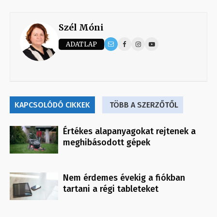
Szél Móni
ADATLAP
KAPCSOLÓDÓ CIKKEK
TÖBB A SZERZŐTŐL
Értékes alapanyagokat rejtenek a
meghibásodott gépek
Nem érdemes évekig a fiókban
tartani a régi tableteket