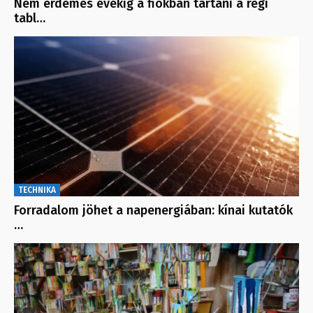
Nem érdemes évekig a fiókban tartani a régi
tabl…
TECHNIKA
Forradalom jöhet a napenergiában: kínai kutatók
…