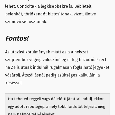
lehet. Gondoltak a legkisebbekre is. Bébiételt,
pelenkát, törlőkendőt biztosítanak, vizet, illetve
szendvicset osztanak.
Fontos!
Az utazási körülmények miatt ez a a helyzet
szeptember végéig valószínűleg el fog húzódni. Ezért
ha Ze is útnak indulnál rugalmasan foglalható jegyeket
vásárolj. Átszállásnál pedig szükséges kalkulálni a
késéssel.
Ha teheted reggeli vagy délelőtti járattal indulj, ekkor
egy adott repülőgép, amely több fordulót teljesít, még
nem halmoz fel késéseket.