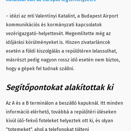
– idézi az mti Valentínyi Katalint, a Budapest Airport
kommunikációs és kormányzati kapcsolatok
vezérigazgató-helyettesét. Megemlítette még az
időjárási körülményeket is. Hiszen zivatarláncok
esetén a földi kiszolgálás a repülőtéren lelassulhat,
másrészt pedig nagyon rossz idő esetén nem biztos,
hogy a gépek fel tudnak szállni.
Segítőpontokat alakítottak ki
Az A és a B terminálon a beszálló kapuknál. Itt minden
információ elérhető, továbbá a repülőtéri üléseken
kívül ülő-fekvő foteleket helyeztek ott ki, és olyan
"totemeket", ahol a telefonokat tölteni