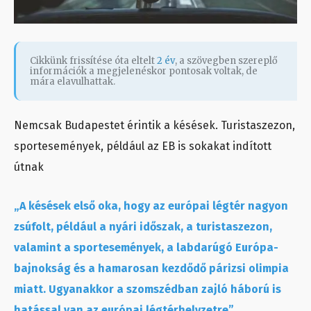
Cikkünk frissítése óta eltelt
2 év
, a szövegben szereplő
információk a megjelenéskor pontosak voltak, de
mára elavulhattak.
Nemcsak Budapestet érintik a késések. Turistaszezon,
sportesemények, például az EB is sokakat indított
útnak
„A késések első oka, hogy az európai légtér nagyon
zsúfolt, például a nyári időszak, a turistaszezon,
valamint a sportesemények, a labdarúgó Európa-
bajnokság és a hamarosan kezdődő párizsi olimpia
miatt. Ugyanakkor a szomszédban zajló háború is
hatással van az európai légtérhelyzetre”