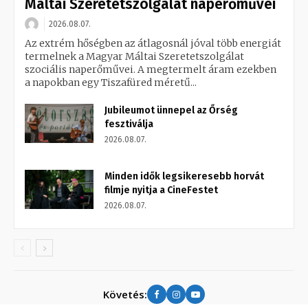
Máltai Szeretetszolgálat naperőművei
2026.08.07.
Az extrém hőségben az átlagosnál jóval több energiát
termelnek a Magyar Máltai Szeretetszolgálat
szociális naperőművei. A megtermelt áram ezekben
a napokban egy Tiszafüred méretű...
Jubileumot ünnepel az Őrség
fesztiválja
2026.08.07.
Minden idők legsikeresebb horvát
filmje nyitja a CineFestet
2026.08.07.
Követés: