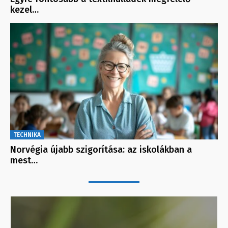
kezel…
TECHNIKA
Norvégia újabb szigorítása: az iskolákban a
mest…