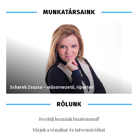
MUNKATÁRSAINK
Scharek Zsuzsa – műsorvezető, riporter
C
RÓLUNK
Fordulj hozzánk bizalommal!
Várjuk a témákat és információkat