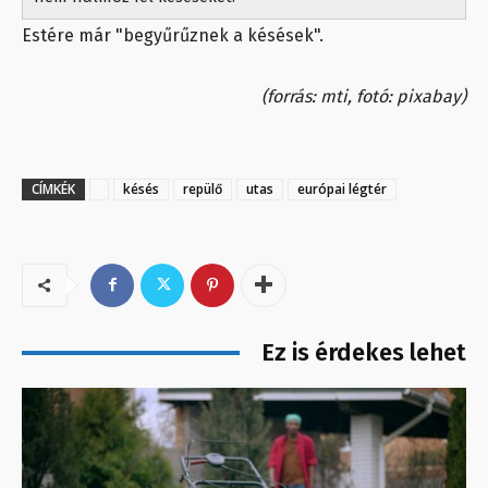
Estére már "begyűrűznek a késések".
(forrás: mti, fotó: pixabay)
CÍMKÉK
késés
repülő
utas
európai légtér
Ez is érdekes lehet