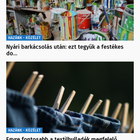
HAZÁNK - KÖZÉLET
Nyári barkácsolás után: ezt tegyük a festékes
do…
HAZÁNK - KÖZÉLET
Egyre fontosabb a textilhulladék megfelelő