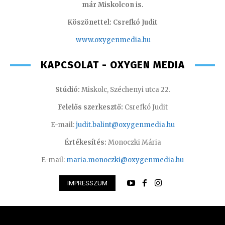
már Miskolcon is.
Köszönettel: Csrefkó Judit
www.oxyge
nmedia.hu
KAPCSOLAT - OXYGEN MEDIA
Stúdió:
Miskolc, Széchenyi utca 22.
Felelős szerkesztő:
Csrefkó Judit
E-mail:
judit.balint@oxygenmedia.hu
Értékesítés:
Monoczki Mária
E-mail:
maria.monoczki@oxygenmedia.hu
IMPRESSZUM