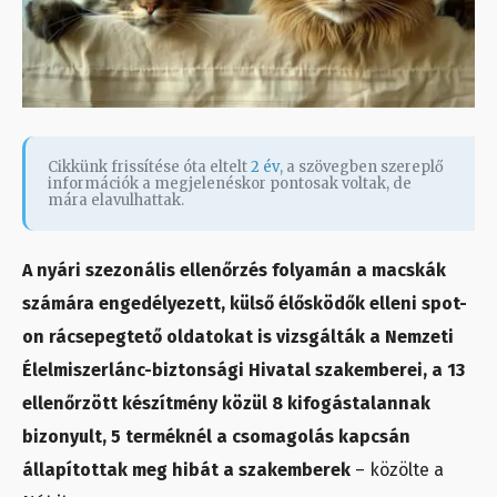
Cikkünk frissítése óta eltelt
2 év
, a szövegben szereplő
információk a megjelenéskor pontosak voltak, de
mára elavulhattak.
A nyári szezonális ellenőrzés folyamán a macskák
számára engedélyezett, külső élősködők elleni spot-
on rácsepegtető oldatokat is vizsgálták a Nemzeti
Élelmiszerlánc-biztonsági Hivatal szakemberei, a 13
ellenőrzött készítmény közül 8 kifogástalannak
bizonyult, 5 terméknél a csomagolás kapcsán
állapítottak meg hibát a szakemberek
– közölte a