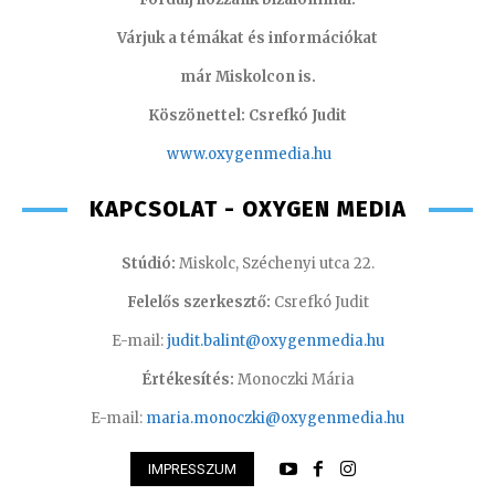
Várjuk a témákat és információkat
már Miskolcon is.
Köszönettel: Csrefkó Judit
www.oxyge
nmedia.hu
KAPCSOLAT - OXYGEN MEDIA
Stúdió:
Miskolc, Széchenyi utca 22.
Felelős szerkesztő:
Csrefkó Judit
E-mail:
judit.balint@oxygenmedia.hu
Értékesítés:
Monoczki Mária
E-mail:
maria.monoczki@oxygenmedia.hu
IMPRESSZUM