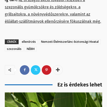
szezonális gyümölcsökre és zöldségekre, a
grillsajtokra, a növényvédőszerekre, valamint az
élőállat-szállítmányok ellenőrzésére fókuszálnak még.
CÍMKÉK
ellenőrzés
Nemzeti Élelmiszerlánc-biztonsági Hivatal
szezonális
NÉBIH
Ez is érdekes lehet