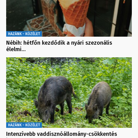
HAZÁNK - KÖZÉLET
Nébih: hétfőn kezdődik a nyári szezonális
élelmi…
HAZÁNK - KÖZÉLET
Intenzívebb vaddisznóállomány-csökkentés