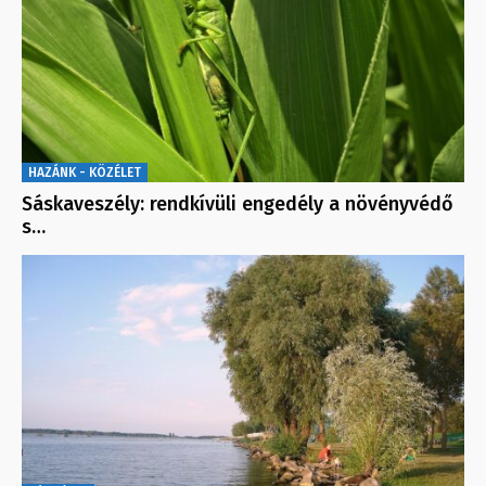
HAZÁNK - KÖZÉLET
Sáskaveszély: rendkívüli engedély a növényvédő
s…