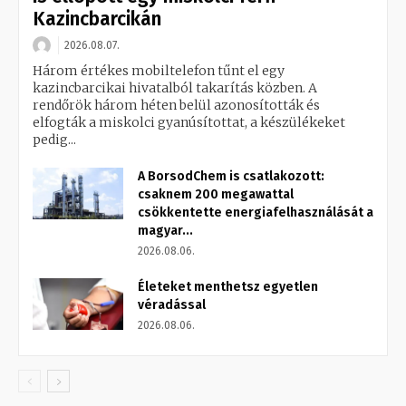
Kazincbarcikán
2026.08.07.
Három értékes mobiltelefon tűnt el egy
kazincbarcikai hivatalból takarítás közben. A
rendőrök három héten belül azonosították és
elfogták a miskolci gyanúsítottat, a készülékeket
pedig...
A BorsodChem is csatlakozott:
csaknem 200 megawattal
csökkentette energiafelhasználását a
magyar...
2026.08.06.
Életeket menthetsz egyetlen
véradással
2026.08.06.