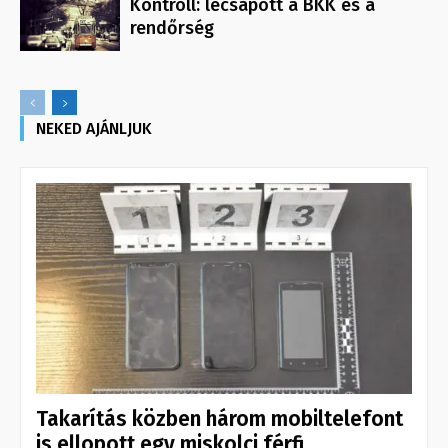
Kontroll: lecsapott a BKK és a
rendőrség
NEKED AJÁNLJUK
Takarítás közben három mobiltelefont
is ellopott egy miskolci férfi