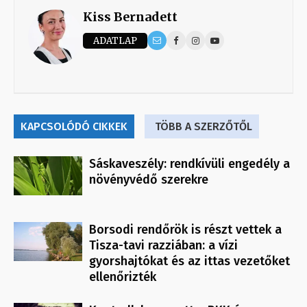
Kiss Bernadett
ADATLAP
KAPCSOLÓDÓ CIKKEK
TÖBB A SZERZŐTŐL
Sáskaveszély: rendkívüli engedély a
növényvédő szerekre
Borsodi rendőrök is részt vettek a
Tisza-tavi razziában: a vízi
gyorshajtókat és az ittas vezetőket
ellenőrizték