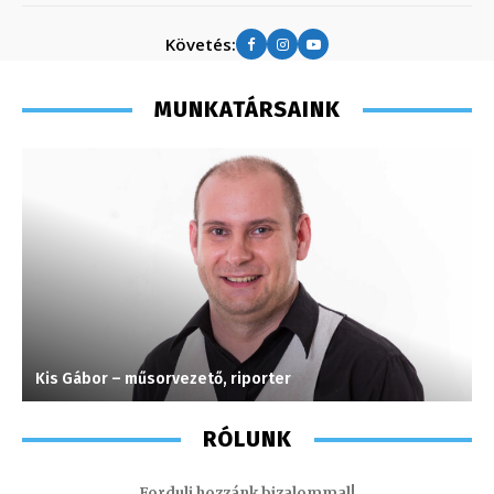
Követés:
MUNKATÁRSAINK
Kis Gábor – műsorvezető, riporter
M
RÓLUNK
Fordulj hozzánk bizalommal!