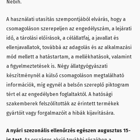
Nébih.
A használati utasítás szempontjából elvárás, hogy a
csomagoláson szerepeljen az engedélyszám, a lejárati
idő, a tárolási előírások, a célállatfaj, a javallat és
ellenjavallatok, továbbá az adagolás és az alkalmazási
mód mellett a hatástartam, a mellékhatások, valamint
a figyelmeztetések is. Négy állatgyógyászati
készítménynél a külső csomagoláson megtalálható
információk, míg egynél a belsőn szereplő piktogram
tért el az engedélyben foglaltaktól. A hatósági
szakemberek felszólították az érintett termékek
gyártóit vagy forgalmazóit a hibák kijavítására.
A nyári szezonális ellenőrzés egészen augusztus 15-
ig tart.
Az országos akció további részében a