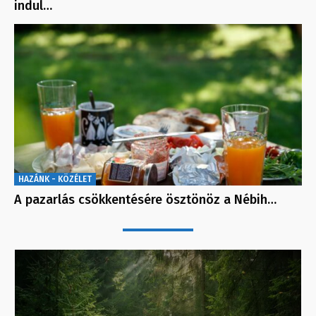
indul…
HAZÁNK - KÖZÉLET
A pazarlás csökkentésére ösztönöz a Nébih…