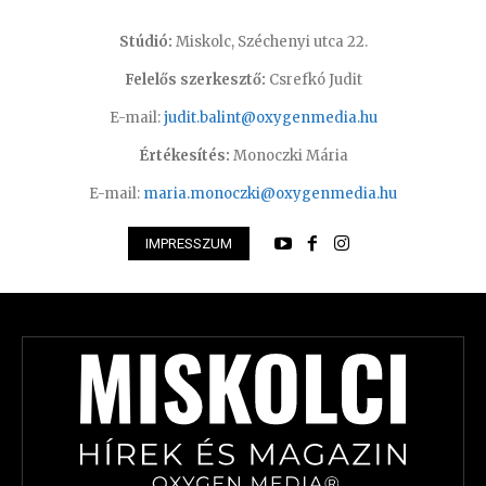
Stúdió:
Miskolc, Széchenyi utca 22.
Felelős szerkesztő:
Csrefkó Judit
E-mail:
judit.balint@oxygenmedia.hu
Értékesítés:
Monoczki Mária
E-mail:
maria.monoczki@oxygenmedia.hu
IMPRESSZUM