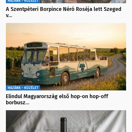
HAZÁNK - KÖZÉLET
A Szentpéteri Borpince Néró Roséja lett Szeged
v…
HAZÁNK - KÖZÉLET
Elindul Magyarország első hop-on hop-off
borbusz…