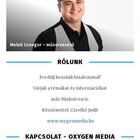
Molek Csongor – műsorvezető
S
RÓLUNK
Fordulj hozzánk bizalommal!
Várjuk a témákat és információkat
már Miskolcon is.
Köszönettel: Csrefkó Judit
www.oxyge
nmedia.hu
KAPCSOLAT - OXYGEN MEDIA