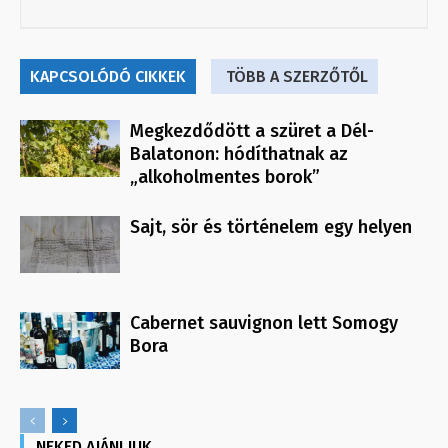
KAPCSOLÓDÓ CIKKEK
TÖBB A SZERZŐTŐL
Megkezdődött a szüret a Dél-
Balatonon: hódíthatnak az
„alkoholmentes borok”
Sajt, sör és történelem egy helyen
Cabernet sauvignon lett Somogy
Bora
NEKED AJÁNLJUK