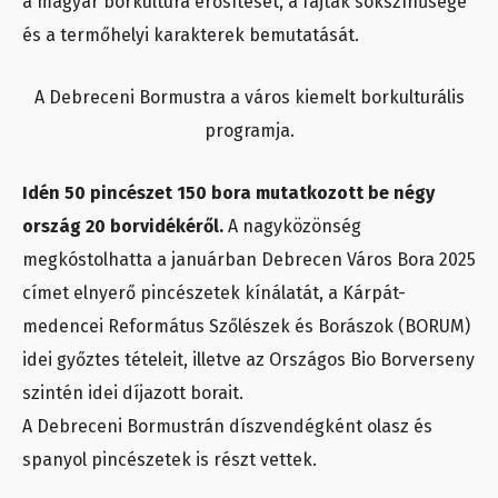
a magyar borkultúra erősítését, a fajták sokszínűsége
és a termőhelyi karakterek bemutatását.
A Debreceni Bormustra a város kiemelt borkulturális
programja.
Idén 50 pincészet 150 bora mutatkozott be négy
ország 20 borvidékéről.
A nagyközönség
megkóstolhatta a januárban Debrecen Város Bora 2025
címet elnyerő pincészetek kínálatát, a Kárpát-
medencei Református Szőlészek és Borászok (BORUM)
idei győztes tételeit, illetve az Országos Bio Borverseny
szintén idei díjazott borait.
A Debreceni Bormustrán díszvendégként olasz és
spanyol pincészetek is részt vettek.