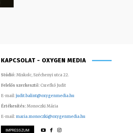
KAPCSOLAT - OXYGEN MEDIA
Stúdió:
Miskolc, Széchenyi utca 22.
Felelős szerkesztő:
Csrefkó Judit
E-mail:
judit.balint@oxygenmedia.hu
Értékesítés:
Monoczki Mária
E-mail:
maria.monoczki@oxygenmedia.hu
Csrefkó Judit – mű
IMPRESSZUM
i – szerkesztő-riporter
riporter