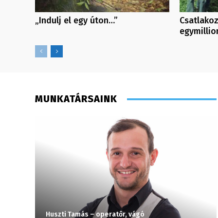
„Indulj el egy úton…”
Csatlakoz
egymillio
MUNKATÁRSAINK
Huszti Tamás – operatőr, vágó