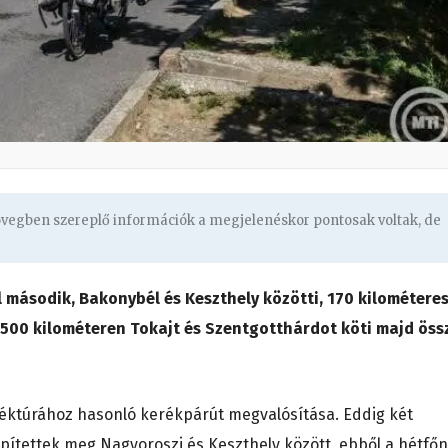
zövegben szereplő információk a megjelenéskor pontosak voltak, de
 második, Bakonybél és Keszthely közötti, 170 kilométere
 1500 kilométeren Tokajt és Szentgotthárdot köti majd öss
Kéktúrához hasonló kerékpárút megvalósítása. Eddig két
pítettek meg Nagyoroszi és Keszthely között, ebből a hétfőn