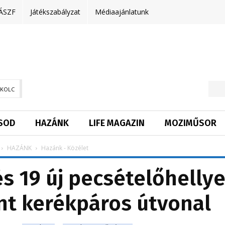
ÁSZF
Játékszabályzat
Médiaajánlatunk
SKOLC
SOD
HAZÁNK
LIFE MAGAZIN
MOZIMŰSOR
HAZÁNK
Hazánk - Közélet
és 19 új pecsételőhellye
nt kerékpáros útvonal