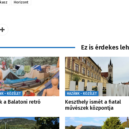
kasz
Horizont
Ez is érdekes le
NK - KÖZÉLET
HAZÁNK - KÖZÉLET
ik a Balatoni retró
Keszthely ismét a fiatal
művészek központja