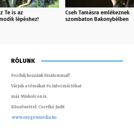
z Te is az
Cseh Tamásra emlékeznek
modik lépéshez!
szombaton Bakonybélben
RÓLUNK
Fordulj hozzánk bizalommal!
Várjuk a témákat és információkat
már Miskolcon is.
Köszönettel: Csrefkó Judit
www.oxyge
nmedia.hu
Kőműves Krisztián – programozó, technikus
Szél Món