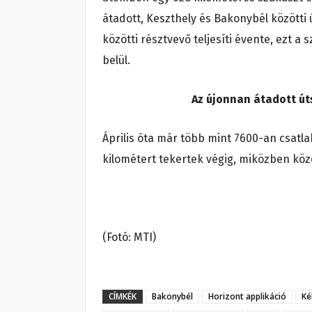
átadott, Keszthely és Bakonybél közötti 
közötti résztvevő teljesíti évente, ezt a
belül.
Az újonnan átadott út
Április óta már több mint 7600-an csatl
kilométert tekertek végig, miközben köze
(Fotó: MTI)
CÍMKÉK
Bakonybél
Horizont applikáció
Ké