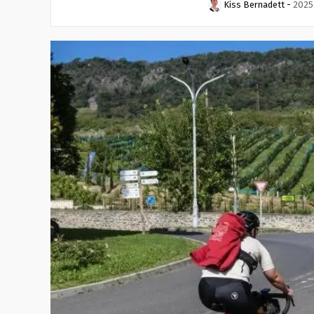
Kiss Bernadett
-
2025.