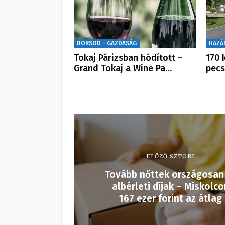
BORSOD - GAZDASÁG
HAZÁ
Tokaj Párizsban hódított –
170 
Grand Tokaj a Wine Pa…
pecs
ELŐZŐ SZTORI
Tovább nőttek országosan
albérleti díjak – Miskolco
167 ezer forint az átlag