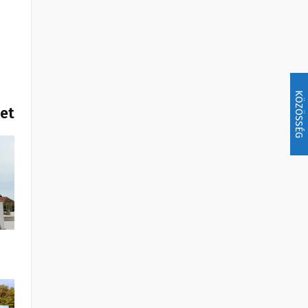
KÖZÖSSÉG
het