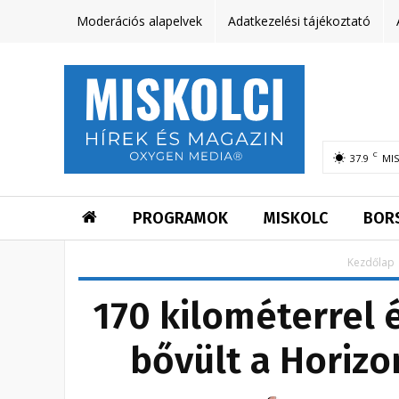
Moderációs alapelvek
Adatkezelési tájékoztató
C
37.9
MI
PROGRAMOK
MISKOLC
BOR
Kezdőlap
170 kilométerrel 
bővült a Horizo