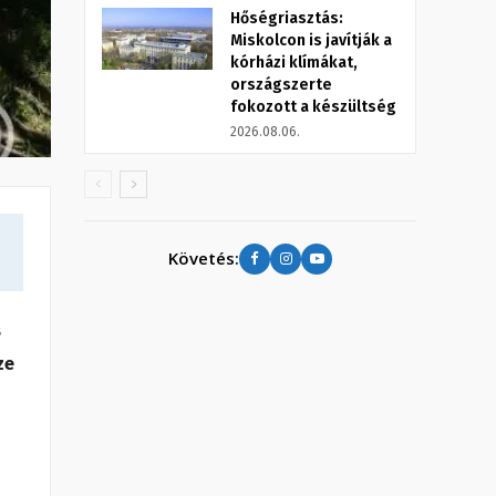
Hőségriasztás:
Miskolcon is javítják a
kórházi klímákat,
országszerte
fokozott a készültség
2026.08.06.
Követés:
s
ze