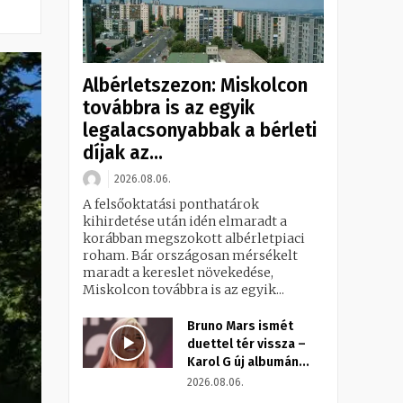
Albérletszezon: Miskolcon
továbbra is az egyik
legalacsonyabbak a bérleti
díjak az...
2026.08.06.
A felsőoktatási ponthatárok
kihirdetése után idén elmaradt a
korábban megszokott albérletpiaci
roham. Bár országosan mérsékelt
maradt a kereslet növekedése,
Miskolcon továbbra is az egyik...
Bruno Mars ismét
duettel tér vissza –
Karol G új albumán...
2026.08.06.