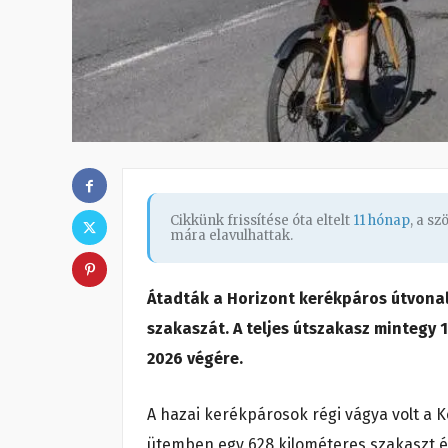
Cikkünk frissítése óta eltelt
11 hónap
, a s
mára elavulhattak.
Átadták a Horizont kerékpáros útvonal
szakaszát. A teljes útszakasz mintegy
2026 végére.
A hazai kerékpárosok régi vágya volt a 
ütemben egy 628 kilométeres szakaszt é