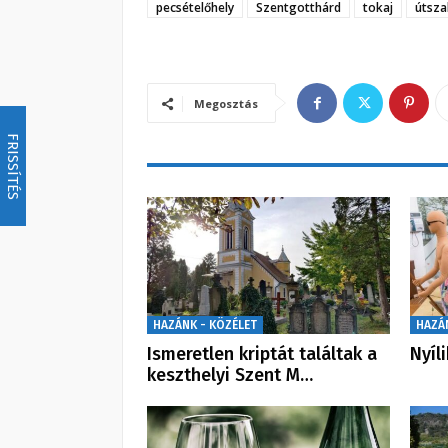
pecsételőhely
Szentgotthárd
tokaj
útsza
Megosztás
FRISSÍTÉS
HAZÁNK - KÖZÉLET
HAZÁ
Ismeretlen kriptát találtak a
Nyíl
keszthelyi Szent M…