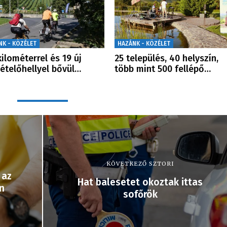
NK - KÖZÉLET
HAZÁNK - KÖZÉLET
kilométerrel és 19 új
25 település, 40 helyszín,
ételőhellyel bővül…
több mint 500 fellépő…
KÖVETKEZŐ SZTORI
 az
Hat balesetet okoztak ittas
n
sofőrök