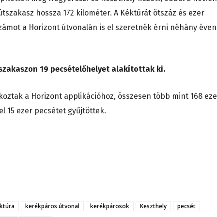
útszakasz hossza 172 kilométer. A Kéktúrát ötszáz és ezer
 számot a Horizont útvonalán is el szeretnék érni néhány éven
szakaszon 19 pecsételőhelyet alakítottak ki.
akoztak a Horizont applikációhoz, összesen több mint 168 eze
l 15 ezer pecsétet gyűjtöttek.
ktúra
kerékpáros útvonal
kerékpárosok
Keszthely
pecsét