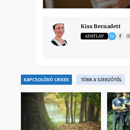
Kiss Bernadett
ADATLAP
KAPCSOLÓDÓ CIKKEK
TÖBB A SZERZŐTŐL