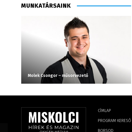
MUNKATÁRSAINK
Molek Csongor – műsorvezető
CÍMLAP
PROGRAM KERESŐ
BORSOD