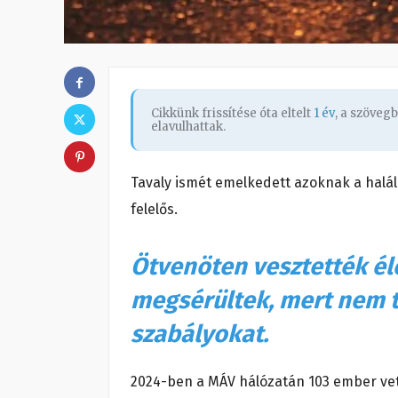
Cikkünk frissítése óta eltelt
1 év
, a szöveg
elavulhattak.
Tavaly ismét emelkedett azoknak a halál
felelős.
Ötvenöten vesztették él
megsérültek, mert nem t
szabályokat.
2024-ben a MÁV hálózatán 103 ember vete