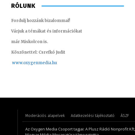
RÓLUNK
Fordulj hozzánk bizalommal!
Várjuk a témákat és információkat
már Miskolcon is.
Köszönettel: Csrefkó Judit
www.oxyge
nmedia.hu
Varga László – operatőr-vágó
Koródi 
Moderációs alapelvek
Adatkezelési tájékoztató
ÁSZF
Az Oxygen Media Csoport tagjai: A Plusz Rádió Nonprofit Kft
Magyar Média Mecanatúra támogatottja.