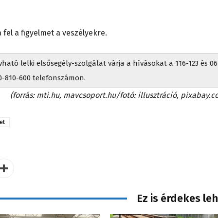
fel a figyelmet a veszélyekre.
ató lelki elsősegély-szolgálat várja a hívásokat a 116-123 és 06
0-810-600 telefonszámon.
(forrás: mti.hu, mavcsoport.hu/fotó: illusztráció, pixabay.c
et
Ez is érdekes le