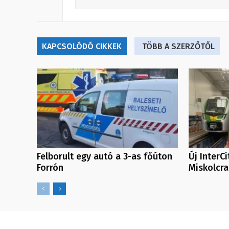
KAPCSOLÓDÓ CIKKEK
TÖBB A SZERZŐTŐL
Felborult egy autó a 3-as főúton
Új InterC
Forrón
Miskolcra