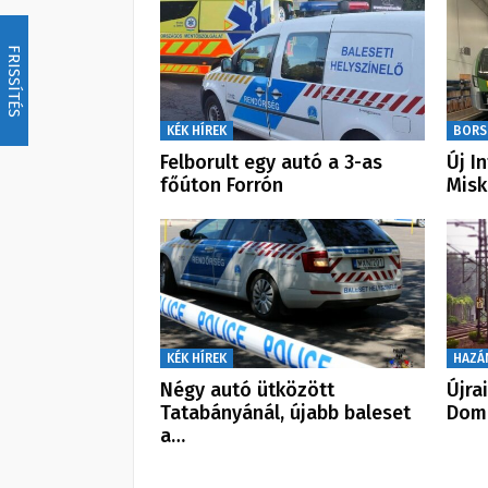
FRISSÍTÉS
KÉK HÍREK
BORS
Felborult egy autó a 3-as
Új I
főúton Forrón
Misk
KÉK HÍREK
HAZÁ
Négy autó ütközött
Újra
Tatabányánál, újabb baleset
Dom
a…