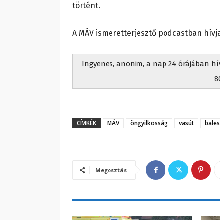
történt.
A MÁV ismeretterjesztő podcastban hívja 
Ingyenes, anonim, a nap 24 órájában hívh
8
CÍMKÉK
MÁV
öngyilkosság
vasút
bales
Megosztás