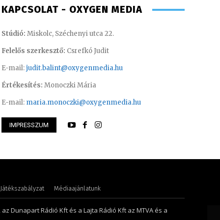
KAPCSOLAT - OXYGEN MEDIA
Stúdió:
Miskolc, Széchenyi utca 22.
Felelős szerkesztő:
Csrefkó Judit
E-mail:
judit.balint@oxygenmedia.hu
Értékesítés:
Monoczki Mária
E-mail:
maria.monoczki@oxygenmedia.hu
IMPRESSZUM
Petra
Meronka Péter – p
Játékszabályzat
Médiaajánlatunk
, az Dunapart Rádió Kft és a Lajta Rádió Kft az MTVA és a