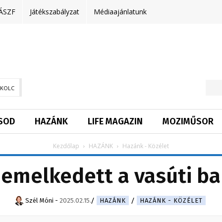
ÁSZF
Játékszabályzat
Médiaajánlatunk
SKOLC
SOD
HAZÁNK
LIFE MAGAZIN
MOZIMŰSOR
Kezdőlap
HAZÁNK
Hazánk - Közélet
 emelkedett a vasúti b
Szél Móni
-
2025.02.15.
HAZÁNK
HAZÁNK - KÖZÉLET