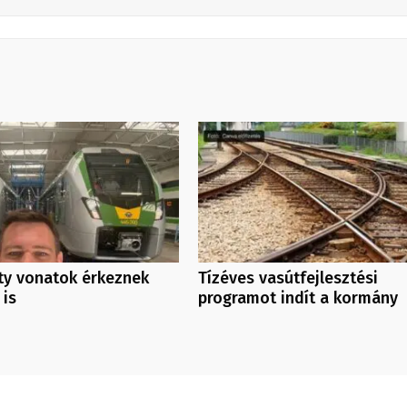
ity vonatok érkeznek
Tízéves vasútfejlesztési
 is
programot indít a kormány