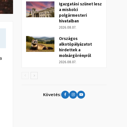
Igazgatási szünet lesz
a miskolci
polgármesteri
hivatalban
2026.08.07.
Országos
alkotópályázatot
hirdettek a
molnárgörényről
a
2026.08.07.
Követés: