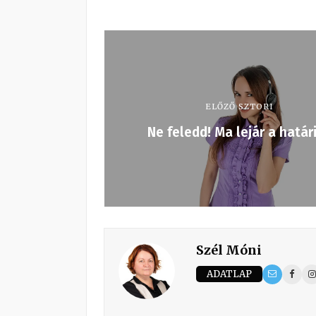
ELŐZŐ SZTORI
Ne feledd! Ma lejár a határ
Szél Móni
ADATLAP