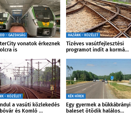
OD - GAZDASÁG
HAZÁNK - KÖZÉLET
nterCity vonatok érkeznek
Tízéves vasútfejlesztési
olcra is
programot indít a kormá…
NK - KÖZÉLET
KÉK HÍREK
indul a vasúti közlekedés
Egy gyermek a bükkábrányi
bóvár és Komló …
baleset ötödik halálos…