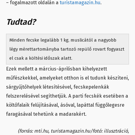
– fogalmazott oldalán a
turistamagazin.hu
.
Tudtad?
Minden fecske legalább 1 kg, muslicától a nagyobb
légy mérettartományba tartozó repülő rovart fogyaszt
el csak a költési időszak alatt.
Ezek mellett a március-áprilisban kihelyezett
műfészkekkel, amelyeket otthon is el tudunk készíteni,
sárgyűjtőhelyek létesítésével, fecskepelenkák
felszerelésével segíthetjük. A parti fecskék esetében a
költőfalaik felújításával, ásóval, lapáttal függőlegesre
faragásával tehetünk a madarakért.
(forrás: mti.hu, turistamagazin.hu/fotó: illusztráció,