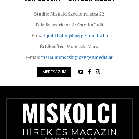
Stúdió:
Miskolc, Széchenyi utca 22.
Felelős szerkesztő:
Csrefkó Judit
E-mail:
judit.balint@oxygenmedia.hu
Értékesítés:
Monoczki Mária
E-mail:
maria.monoczki@oxygenmedia.hu
IMPRESSZUM