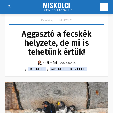
Kezdőlap
MISKOLC
Aggasztó a fecskék
helyzete, de mi is
tehetünk értük!
Szél Móni
-
2025.02.15.
MISKOLC
MISKOLC - KÖZÉLET