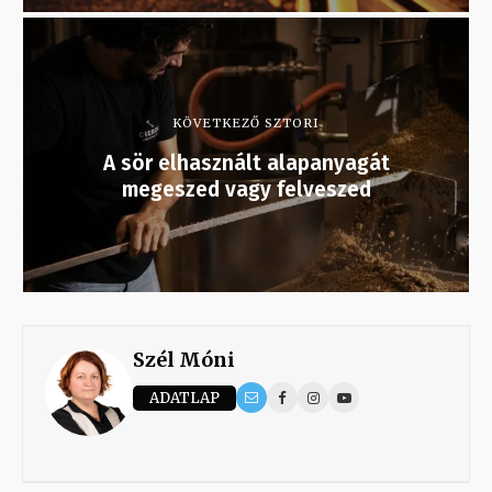
KÖVETKEZŐ SZTORI
A sör elhasznált alapanyagát
megeszed vagy felveszed
Szél Móni
ADATLAP