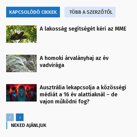
KAPCSOLÓDÓ CIKKEK
TÖBB A SZERZŐTŐL
A lakosság segítségét kéri az MME
A homoki árvalányhaj az év
vadvirága
Ausztrália lekapcsolja a közösségi
médiát a 16 év alattiaknál – de
vajon működni fog?
NEKED AJÁNLJUK