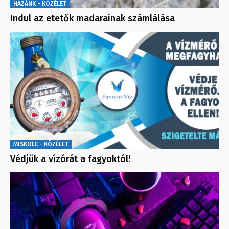
HAZÁNK - KÖZÉLET
Indul az etetők madarainak számlálása
MISKOLC - KÖZÉLET
Védjük a vízórát a fagyoktól!