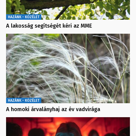
HAZÁNK - KÖZÉLET
A lakosság segítségét kéri az MME
HAZÁNK - KÖZÉLET
A homoki árvalányhaj az év vadvirága