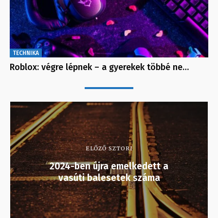
TECHNIKA
Roblox: végre lépnek – a gyerekek többé ne…
ELŐZŐ SZTORI
2024-ben újra emelkedett a
vasúti balesetek száma