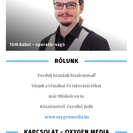
Tóth Bálint – operatőr-vágó
S
RÓLUNK
Fordulj hozzánk bizalommal!
Várjuk a témákat és információkat
már Miskolcon is.
Köszönettel: Csrefkó Judit
www.oxyge
nmedia.hu
KAPCSOLAT - OXYGEN MEDIA