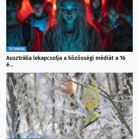
TECHNIKA
Ausztrália lekapcsolja a közösségi médiát a 16
é…