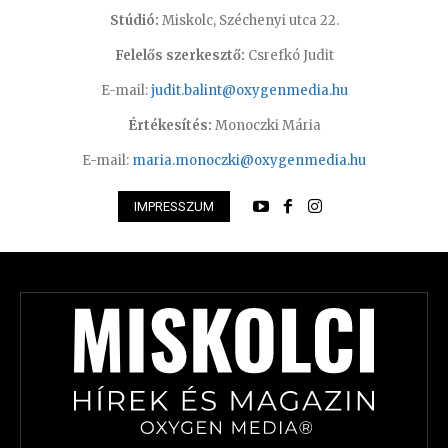
Stúdió:
Miskolc, Széchenyi utca 22.
Felelős szerkesztő:
Csrefkó Judit
E-mail:
judit.balint@oxygenmedia.hu
Értékesítés:
Monoczki Mária
E-mail:
maria.monoczki@oxygenmedia.hu
IMPRESSZUM