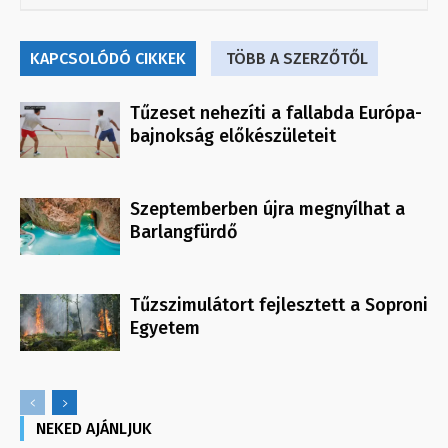
KAPCSOLÓDÓ CIKKEK
TÖBB A SZERZŐTŐL
Tűzeset nehezíti a fallabda Európa-
bajnokság előkészületeit
Szeptemberben újra megnyílhat a
Barlangfürdő
Tűzszimulátort fejlesztett a Soproni
Egyetem
NEKED AJÁNLJUK