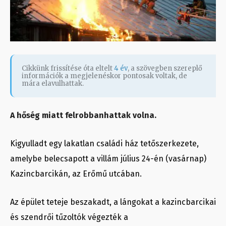
Cikkünk frissítése óta eltelt
4 év
, a szövegben szereplő
információk a megjelenéskor pontosak voltak, de
mára elavulhattak.
A hőség miatt felrobbanhattak volna.
Kigyulladt egy lakatlan családi ház tetőszerkezete,
amelybe belecsapott a villám július 24-én (vasárnap)
Kazincbarcikán, az Erőmű utcában.
Az épület teteje beszakadt, a lángokat a kazincbarcikai
és szendrői tűzoltók végezték a