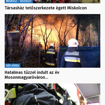
MISKOLC - KÖZÉLET
Társasház tetőszerkezete égett Miskolcon
KÉK HÍREK
Hatalmas tűzzel indult az év
Mosonmagyaróváron…