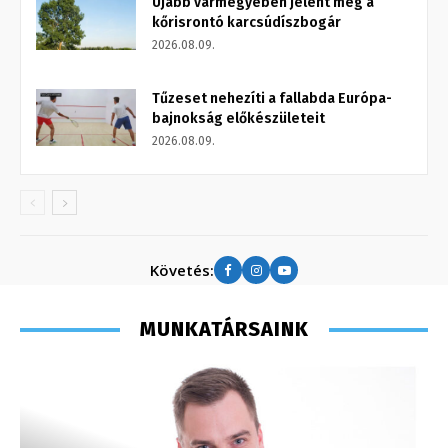
Újabb vármegyében jelent meg a
kőrisrontó karcsúdíszbogár
2026.08.09.
Tűzeset nehezíti a fallabda Európa-
bajnokság előkészületeit
2026.08.09.
Követés:
MUNKATÁRSAINK