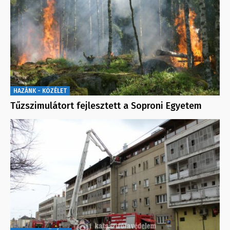
HAZÁNK - KÖZÉLET
Tűzszimulátort fejlesztett a Soproni Egyetem