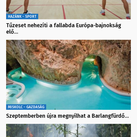
HAZÁNK - SPORT
Tűzeset nehezíti a fallabda Európa-bajnokság
elő…
MISKOLC - GAZDASÁG
Szeptemberben újra megnyílhat a Barlangfürdő…