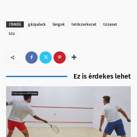
CÍMKÉK
gázpalack
lángok
tetőszerkezet
tűzeset
tűz
Ez is érdekes lehet