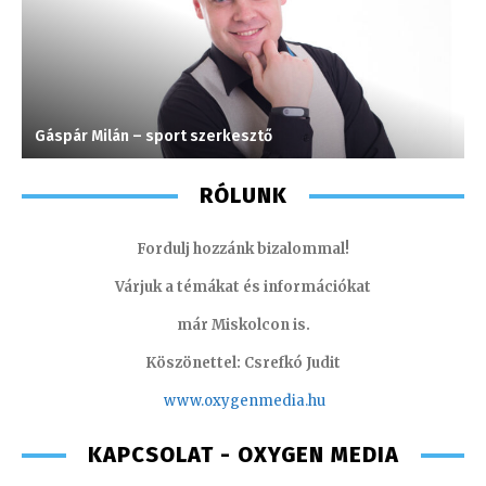
Gáspár Milán – sport szerkesztő
V
RÓLUNK
Fordulj hozzánk bizalommal!
Várjuk a témákat és információkat
már Miskolcon is.
Köszönettel: Csrefkó Judit
www.oxyge
nmedia.hu
KAPCSOLAT - OXYGEN MEDIA