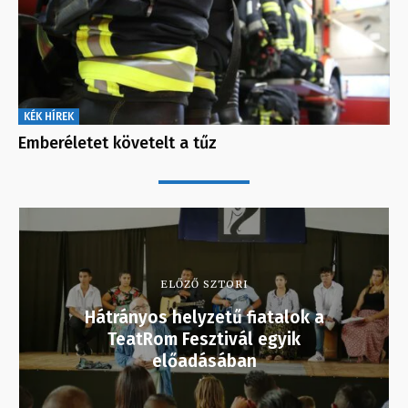
KÉK HÍREK
Emberéletet követelt a tűz
ELŐZŐ SZTORI
Hátrányos helyzetű fiatalok a
TeatRom Fesztivál egyik
előadásában