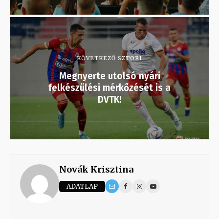
KÖVETKEZŐ SZTORI
Megnyerte utolsó nyári
felkészülési mérkőzését is a
DVTK!
Novák Krisztina
ADATLAP