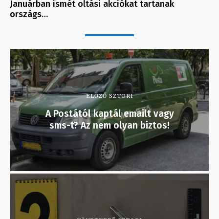
Januárban ismét oltási akciókat tartanak
országs…
ELŐZŐ SZTORI
A Postától kaptál emailt vagy
sms-t? Az nem olyan biztos!