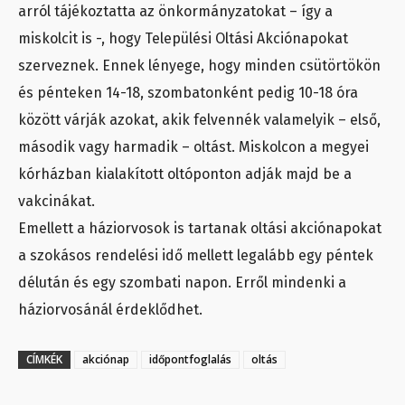
arról tájékoztatta az önkormányzatokat – így a
miskolcit is -, hogy Települési Oltási Akciónapokat
szerveznek. Ennek lényege, hogy minden csütörtökön
és pénteken 14-18, szombatonként pedig 10-18 óra
között várják azokat, akik felvennék valamelyik – első,
második vagy harmadik – oltást. Miskolcon a megyei
kórházban kialakított oltóponton adják majd be a
vakcinákat.
Emellett a háziorvosok is tartanak oltási akciónapokat
a szokásos rendelési idő mellett legalább egy péntek
délután és egy szombati napon. Erről mindenki a
háziorvosánál érdeklődhet.
CÍMKÉK
akciónap
időpontfoglalás
oltás