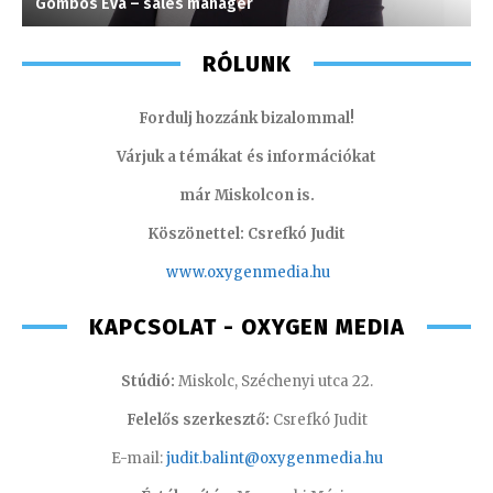
Gombos Éva – sales manager
H
RÓLUNK
Fordulj hozzánk bizalommal!
Várjuk a témákat és információkat
már Miskolcon is.
Köszönettel: Csrefkó Judit
www.oxyge
nmedia.hu
KAPCSOLAT - OXYGEN MEDIA
Stúdió:
Miskolc, Széchenyi utca 22.
Felelős szerkesztő:
Csrefkó Judit
E-mail:
judit.balint@oxygenmedia.hu