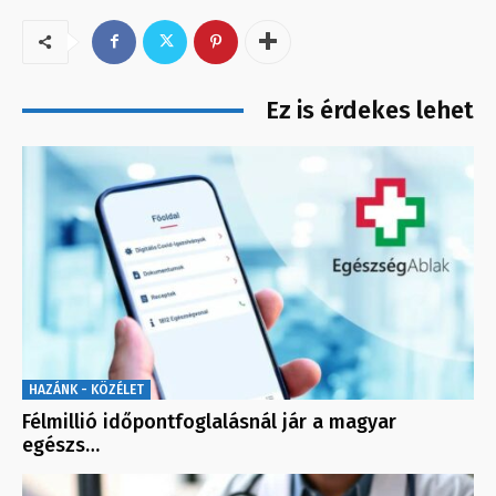
Ez is érdekes lehet
HAZÁNK - KÖZÉLET
Félmillió időpontfoglalásnál jár a magyar
egészs…