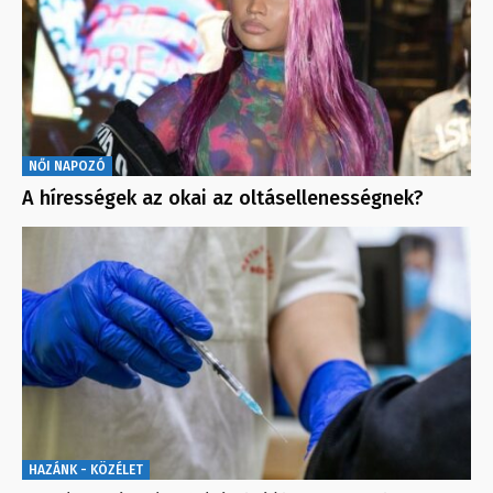
NŐI NAPOZÓ
A hírességek az okai az oltásellenességnek?
HAZÁNK - KÖZÉLET