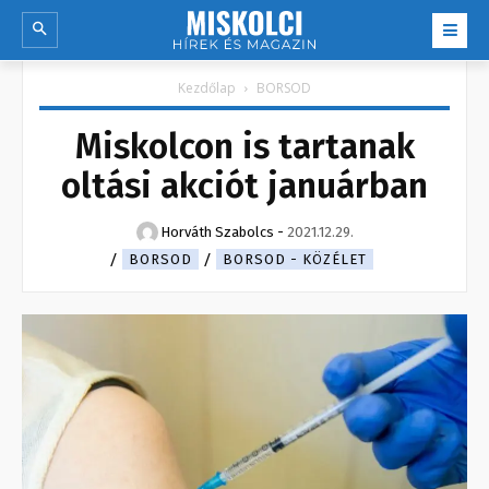
Kezdőlap
BORSOD
Miskolcon is tartanak
oltási akciót januárban
Horváth Szabolcs
-
2021.12.29.
BORSOD
BORSOD - KÖZÉLET