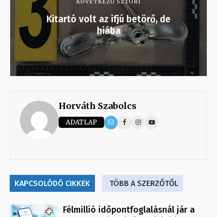
KÖVETKEZŐ SZTORI
Kitartó volt az ifjú betörő, de
hiába
Horváth Szabolcs
ADATLAP
KAPCSOLÓDÓ CIKKEK
TÖBB A SZERZŐTŐL
Félmillió időpontfoglalásnál jár a