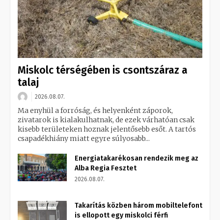
Miskolc térségében is csontszáraz a
talaj
2026.08.07.
Ma enyhül a forróság, és helyenként záporok,
zivatarok is kialakulhatnak, de ezek várhatóan csak
kisebb területeken hoznak jelentősebb esőt. A tartós
csapadékhiány miatt egyre súlyosabb...
Energiatakarékosan rendezik meg az
Alba Regia Fesztet
2026.08.07.
Takarítás közben három mobiltelefont
is ellopott egy miskolci férfi