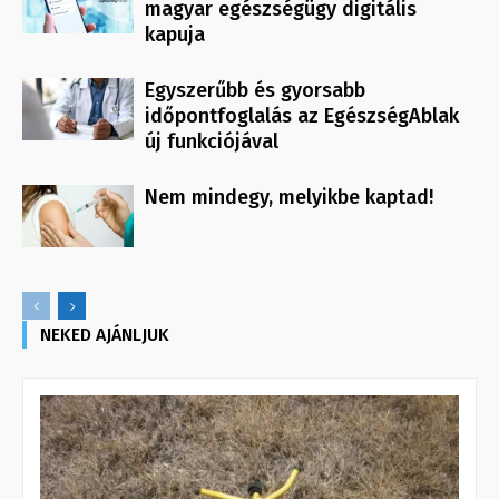
magyar egészségügy digitális
kapuja
Egyszerűbb és gyorsabb
időpontfoglalás az EgészségAblak
új funkciójával
Nem mindegy, melyikbe kaptad!
NEKED AJÁNLJUK