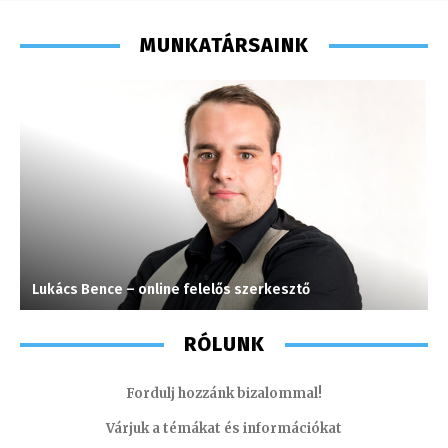
MUNKATÁRSAINK
Lukács Bence – online felelős szerkesztő
J
RÓLUNK
Fordulj hozzánk bizalommal!
Várjuk a témákat és információkat