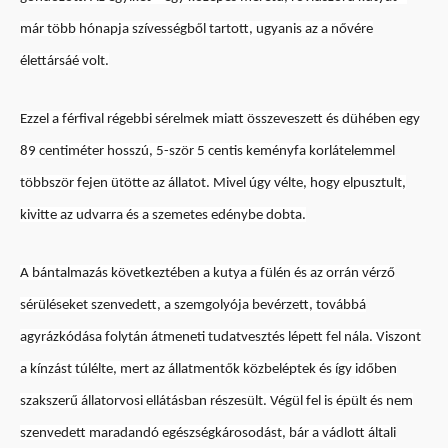
már több hónapja szívességből tartott, ugyanis az a nővére
élettársáé volt.
Ezzel a férfival régebbi sérelmek miatt összeveszett és dühében egy
89 centiméter hosszú, 5-ször 5 centis keményfa korlátelemmel
többször fejen ütötte az állatot. Mivel úgy vélte, hogy elpusztult,
kivitte az udvarra és a szemetes edénybe dobta.
A bántalmazás következtében a kutya a fülén és az orrán vérző
sérüléseket szenvedett, a szemgolyója bevérzett, továbbá
agyrázkódása folytán átmeneti tudatvesztés lépett fel nála. Viszont
a kínzást túlélte, mert az állatmentők közbeléptek és így időben
szakszerű állatorvosi ellátásban részesült. Végül fel is épült és nem
szenvedett maradandó egészségkárosodást, bár a vádlott általi