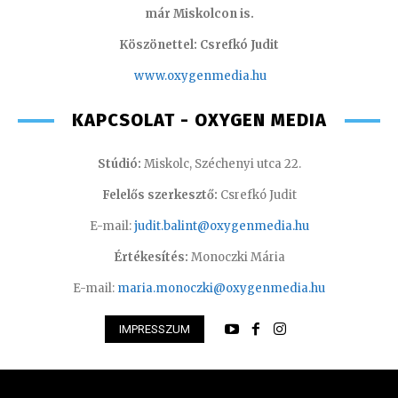
már Miskolcon is.
Köszönettel: Csrefkó Judit
www.oxyge
nmedia.hu
KAPCSOLAT - OXYGEN MEDIA
Stúdió:
Miskolc, Széchenyi utca 22.
Felelős szerkesztő:
Csrefkó Judit
E-mail:
judit.balint@oxygenmedia.hu
Értékesítés:
Monoczki Mária
E-mail:
maria.monoczki@oxygenmedia.hu
IMPRESSZUM