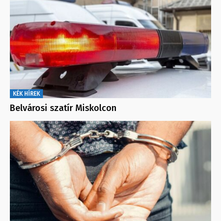
KÉK HÍREK
Belvárosi szatír Miskolcon