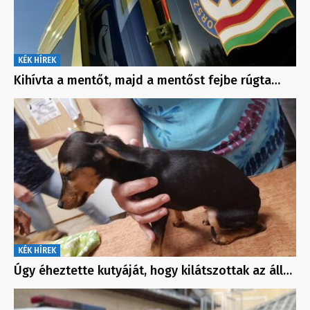
KÉK HÍREK
Kihívta a mentőt, majd a mentőst fejbe rúgta…
KÉK HÍREK
Úgy éheztette kutyáját, hogy kilátszottak az áll…