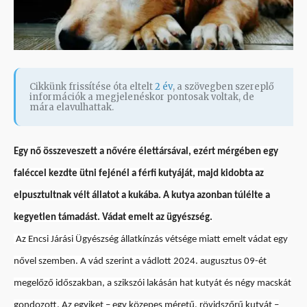
Cikkünk frissítése óta eltelt
2 év
, a szövegben szereplő
információk a megjelenéskor pontosak voltak, de
mára elavulhattak.
Egy nő összeveszett a nővére élettársával, ezért mérgében egy
faléccel kezdte ütni fejénél a férfi kutyáját, majd kidobta az
elpusztultnak vélt állatot a kukába. A kutya azonban túlélte a
kegyetlen támadást. Vádat emelt az ügyészség.
Az Encsi Járási Ügyészség állatkínzás vétsége miatt emelt vádat egy
nővel szemben. A vád szerint a vádlott 2024. augusztus 09-ét
megelőző
időszakban, a szikszói lakásán hat kutyát és négy macskát
gondozott. Az egyiket – egy
közepes méretű, rövidszőrű kutyát –