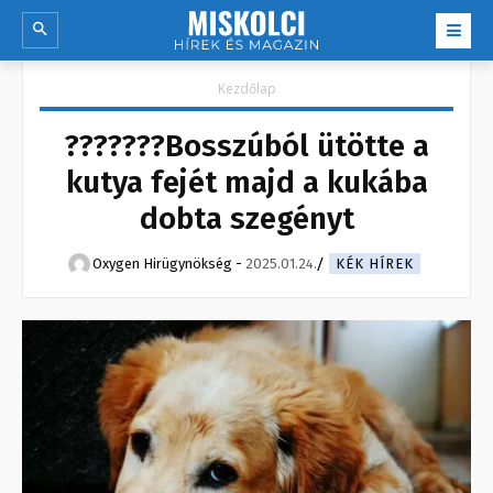
Kezdőlap
???????Bosszúból ütötte a
kutya fejét majd a kukába
dobta szegényt
Oxygen Hirügynökség
-
2025.01.24.
KÉK HÍREK