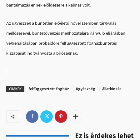
bántalmazás ennek előidézésre alkalmas volt.
Az ügyészség a büntetlen előéletű nővel szemben tárgyalás
mellőzésével, büntetővégzés meghozatalára irányuló eljárásban
végrehajtásában próbaidőre felfüggesztett fogházbüntetés
kiszabását indítványozta a bíróságnak.
CÍMKÉK
felfüggesztett fogház
ügyészség
állatkínzás
Ez is érdekes lehet