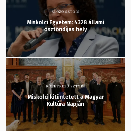
ELŐZŐ SZTORI
Miskolci Egyetem: 4328 állami
ösztöndíjas hely
KÖVETKEZŐ SZTORI
Miskolci kitüntetett a Magyar
Kultúra Napján