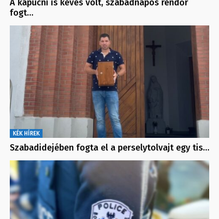
A kapucni is kevés volt, szabadnapos rendőr
fogt…
KÉK HÍREK
Szabadidejében fogta el a perselytolvajt egy tis…