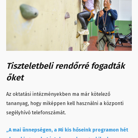
Tiszteletbeli rendőrré fogadták
őket
Az oktatási intézményekben ma már kötelező
tananyag, hogy miképpen kell használni a központi
segélyhívó telefonszámát.
„A mai ünnepségen, a Mi kis hőseink programon hét