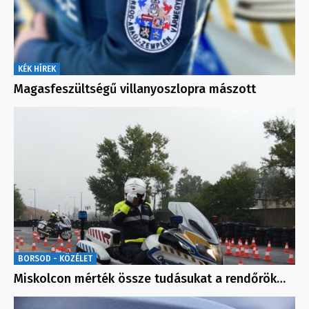
KÉK HÍREK
Magasfeszültségű villanyoszlopra mászott
BORSOD - KÖZÉLET
Miskolcon mérték össze tudásukat a rendőrök…