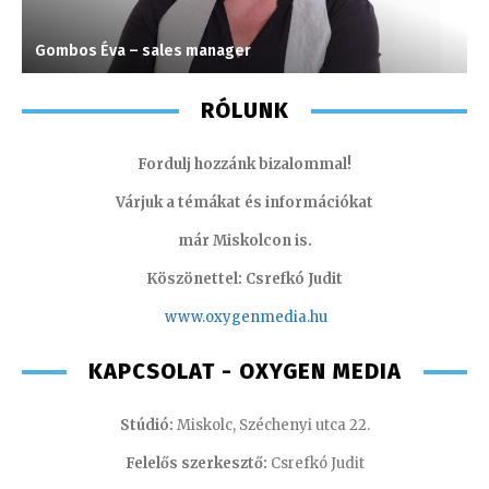
Gombos Éva – sales manager
J
RÓLUNK
Fordulj hozzánk bizalommal!
Várjuk a témákat és információkat
már Miskolcon is.
Köszönettel: Csrefkó Judit
www.oxyge
nmedia.hu
KAPCSOLAT - OXYGEN MEDIA
Stúdió:
Miskolc, Széchenyi utca 22.
Felelős szerkesztő:
Csrefkó Judit