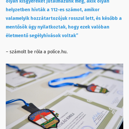
olyan kisgyereket jutalmazunk meg, akik olyan
helyzetben hívták a 112-es számot, amikor
valamelyik hozzátartozójuk rosszul lett, és később a
mentősök úgy nyilatkoztak, hogy ezek valóban
életmentő segélyhívások voltak”
– számolt be róla a police.hu.