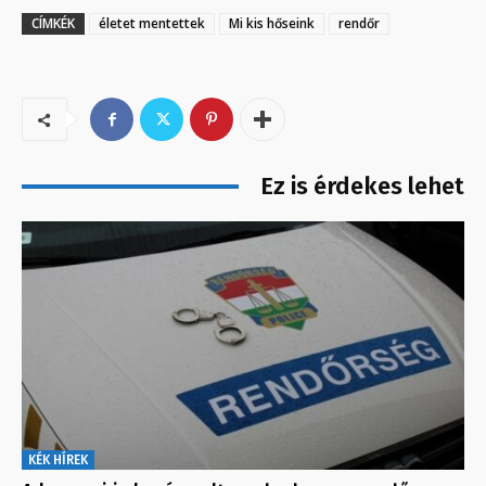
CÍMKÉK
életet mentettek
Mi kis hőseink
rendőr
Ez is érdekes lehet
KÉK HÍREK