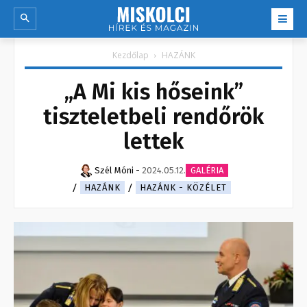
Kezdőlap
HAZÁNK
„A Mi kis hőseink”
tiszteletbeli rendőrök
lettek
Szél Móni
-
2024.05.12.
GALÉRIA
HAZÁNK
HAZÁNK - KÖZÉLET