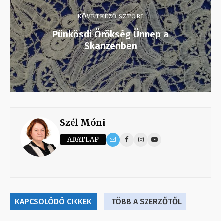
KÖVETKEZŐ SZTORI
Pünkösdi Örökség Ünnep a
Skanzenben
Szél Móni
ADATLAP
KAPCSOLÓDÓ CIKKEK
TÖBB A SZERZŐTŐL