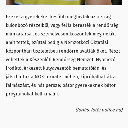
Ezeket a gyerekeket később meghívták az ország
különböző részeiből, vagy fel is keresték a rendőrség
munkatársai, és személyesen köszönték meg nekik,
amit tettek, ezúttal pedig a Nemzetközi Oktatási
Központban tiszteletbeli rendőrré avatták őket. Részt
vehettek a Készenléti Rendőrség Nemzeti Nyomozó
Irodától érkezett kutyavezetők bemutatóján, és
játszhattak a NOK tornatermében, kipróbálhatták a
falmászást, és hát persze: bátor gyerekeknek bátor
programokat kell kínálni.
(forrás, fotó: police.hu)