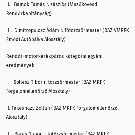
II. Bajnok Tamás r. zászlós (Mezőkövesdi
Rendőrkapitányság)
III. Dimitropulosz Ádám r. főtörzsőrmester (BAZ VMRFK
Emődi Autópálya Alosztály)
Rendőr-motorkerékpáros kategória egyéni
eredmények:
I. Soltész Tibor r. törzsőrmester (BAZ MRFK
Forgalomellenőrző Alosztály)
II. Fekésházy Zoltán (BAZ MRFK Forgalomellenőrző
Alosztály)
III. Béres Gábor r. fötőrzsőrmester (BAZ MRFK