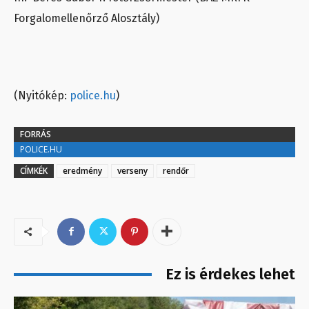
Forgalomellenőrző Alosztály)
(Nyitókép:
police.hu
)
FORRÁS
POLICE.HU
CÍMKÉK
eredmény
verseny
rendőr
Ez is érdekes lehet