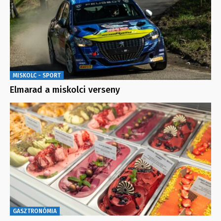
MISKOLC - SPORT
Elmarad a miskolci verseny
GASZTRONÓMIA