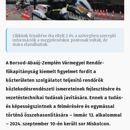
Cikkünk frissítése óta eltelt
2 év
, a szövegben szereplő
információk a megjelenéskor pontosak voltak, de
mára elavulhattak.
A Borsod-Abaúj-Zemplén Vármegyei Rendőr-
főkapitányság kiemelt figyelmet fordít a
közterületen szolgálatot teljesítő rendőrök
közlekedésrendészeti ismereteinek fejlesztésére és
vezetéstechnikai tudásuk javítására. Ennek a tudás-
és képességszintnek a felmérésére és egymással
történő összehasonlítására – immár 13. alkalommal
– 2024. szeptember 10-én került sor Miskolcon.