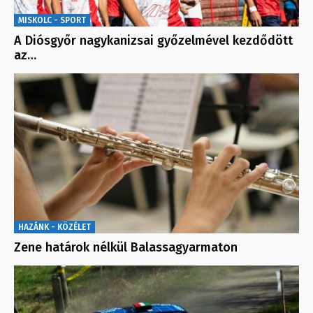
MISKOLC - SPORT
A Diósgyőr nagykanizsai győzelmével kezdődött
az…
HAZÁNK - KÖZÉLET
Zene határok nélkül Balassagyarmaton