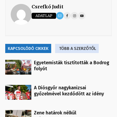
Csrefkó Judit
ADATLAP
KAPCSOLÓDÓ CIKKEK
TÖBB A SZERZŐTŐL
Egyetemisták tisztították a Bodrog
folyót
A Diósgyőr nagykanizsai
győzelmével kezdődött az idény
Zene határok nélkül