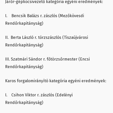
Járőr-gépkocsivezető kategória egyéni eredmények:
I. Bencsik Balázs r. zászlós (Mezőkövesdi
Rendőrkapitányság)
II. Berta László r. törzszászlós (Tiszaújvárosi
Rendőrkapitányság)
III. Szatmári Sándor r. főtörzsőrmester (Encsi
Rendőrkapitányság)
Karos forgalomirányító kategória egyéni eredmények:
I. Csihon Viktor r. zászlós (Edelényi
Rendőrkapitányság)