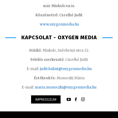
már Miskolcon is.
Köszönettel: Csrefkó Judit
www.oxyge
nmedia.hu
KAPCSOLAT - OXYGEN MEDIA
Stúdió:
Miskolc, Széchenyi utca 22.
Felelős szerkesztő:
Csrefkó Judit
E-mail:
judit.balint@oxygenmedia.hu
Értékesítés:
Monoczki Mária
E-mail:
maria.monoczki@oxygenmedia.hu
IMPRESSZUM