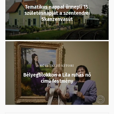
Tematikus nappal ünnepli 15.
születésnapját a szentendrei
Skanzenvasút
KÖVETKEZŐ SZTORI
Bélyegblokkon a Lila ruhás nő
című festmény