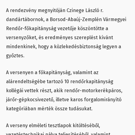
A rendezvény megnyitóján Czinege László r.
dandártábornok, a Borsod-Abaúj-Zemplén Vármegyei
Rendőr-főkapitányság vezetője köszöntötte a
versenyzőket, és eredményes szereplést kívánt
mindenkinek, hogy a közlekedésbiztonság legyen a
győztes.
A versenyen a főkapitányság, valamint az
alárendeltségébe tartozó 10 rendőrkapitányság
kollégái vettek részt, akik rendőr-motorkerékpáros,
járőr-gépkocsivezető, illetve karos forgalomirányító
kategóriában mérték össze tudásukat.
A verseny elméleti tesztlapok kitöltéséből,
vezetéstechnikai pálya teljesítéséből, valamint