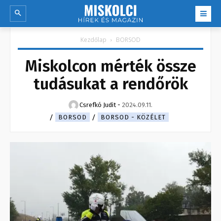
Kezdőlap
BORSOD
Miskolcon mérték össze
tudásukat a rendőrök
Csrefkó Judit
-
2024.09.11.
BORSOD
BORSOD - KÖZÉLET