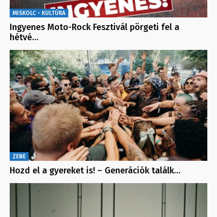
MISKOLC - KULTÚRA
Ingyenes Moto-Rock Fesztivál pörgeti fel a
hétvé…
ZENE
Hozd el a gyereket is! – Generációk találk…