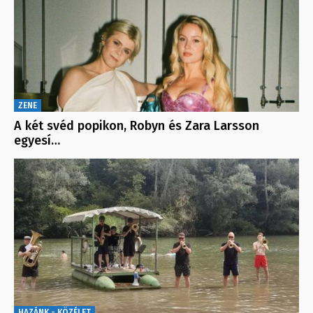
ZENE
A két svéd popikon, Robyn és Zara Larsson
egyesí…
HAZÁNK - KÖZÉLET