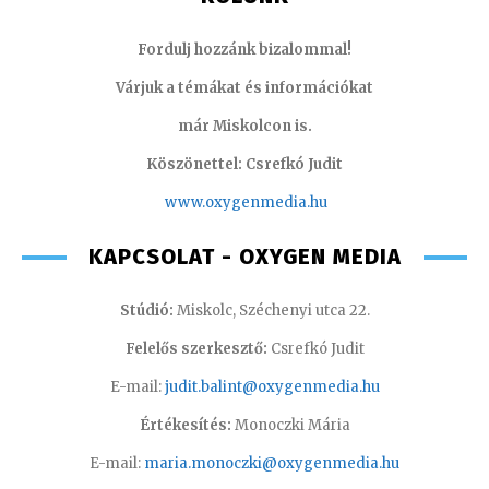
Fordulj hozzánk bizalommal!
Várjuk a témákat és információkat
már Miskolcon is.
Köszönettel: Csrefkó Judit
www.oxyge
nmedia.hu
KAPCSOLAT - OXYGEN MEDIA
Stúdió:
Miskolc, Széchenyi utca 22.
Felelős szerkesztő:
Csrefkó Judit
E-mail:
judit.balint@oxygenmedia.hu
Értékesítés:
Monoczki Mária
E-mail:
maria.monoczki@oxygenmedia.hu