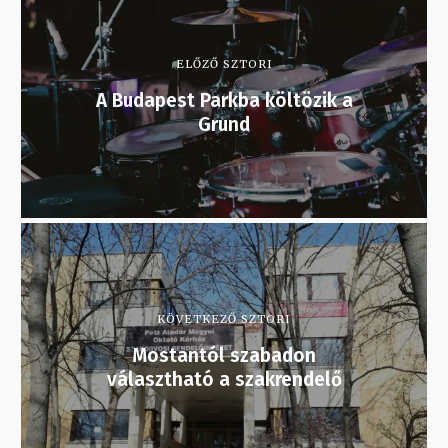
ELŐZŐ SZTORI
A Budapest Parkba költözik a
Grund
KÖVETKEZŐ SZTORI
Mostantól szabadon
választható a szakrendelő