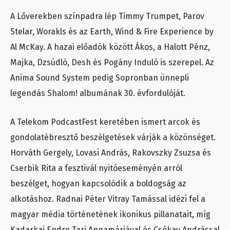
A Lőverekben színpadra lép Timmy Trumpet, Parov
Stelar, Worakls és az Earth, Wind & Fire Experience by
Al McKay. A hazai előadók között Ákos, a Halott Pénz,
Majka, Dzsúdló, Desh és Pogány Induló is szerepel. Az
Anima Sound System pedig Sopronban ünnepli
legendás Shalom! albumának 30. évfordulóját.
A Telekom PodcastFest keretében ismert arcok és
gondolatébresztő beszélgetések várják a közönséget.
Horváth Gergely, Lovasi András, Rakovszky Zsuzsa és
Cserbik Rita a fesztivál nyitóeseményén arról
beszélget, hogyan kapcsolódik a boldogság az
alkotáshoz. Radnai Péter Vitray Tamással idézi fel a
magyar média történetének ikonikus pillanatait, míg
Kadarkai Endre Tari Annamáriával és Csókay Andrással