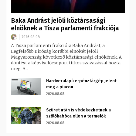
Baka Andrást jelöli köztársasági
elnöknek a Tisza parlamenti frakciója
2026.08.08.
A Tisza parlamenti frakciója Baka Andrást, a
Legfelsőbb Bíróság korábbi elnökét jelöli
Magyarország következő köztársasági elnökének. A
döntést a képviselőcsoport titkos szavazással hozta
meg. A...
Hardveralapú e-pénztárgép jelent
meg a piacon
2026.08.08.
Szüret után is védekezhetnek a
szőlőkabóca ellen a termelők
2026.08.08.