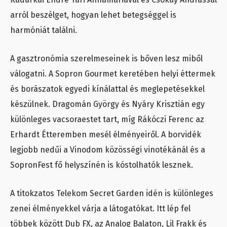
arról beszélget, hogyan lehet betegséggel is
harmóniát találni.
A gasztronómia szerelmeseinek is bőven lesz miből
válogatni. A Sopron Gourmet keretében helyi éttermek
és borászatok egyedi kínálattal és meglepetésekkel
készülnek. Dragomán György és Nyáry Krisztián egy
különleges vacsoraestet tart, míg Rákóczi Ferenc az
Erhardt Étteremben mesél élményeiről. A borvidék
legjobb nedűi a Vinodom közösségi vinotékánál és a
SopronFest fő helyszínén is kóstolhatók lesznek.
A titokzatos Telekom Secret Garden idén is különleges
zenei élményekkel várja a látogatókat. Itt lép fel
többek között Dub FX, az Analog Balaton, Lil Frakk és