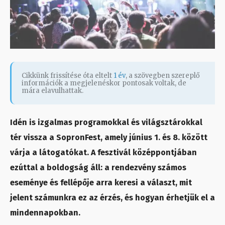
Cikkünk frissítése óta eltelt
1 év
, a szövegben szereplő
információk a megjelenéskor pontosak voltak, de
mára elavulhattak.
Idén is izgalmas programokkal és világsztárokkal
tér vissza a SopronFest, amely június 1. és 8. között
várja a látogatókat. A fesztivál középpontjában
ezúttal a boldogság áll: a rendezvény számos
eseménye és fellépője arra keresi a választ, mit
jelent számunkra ez az érzés, és hogyan érhetjük el a
mindennapokban.