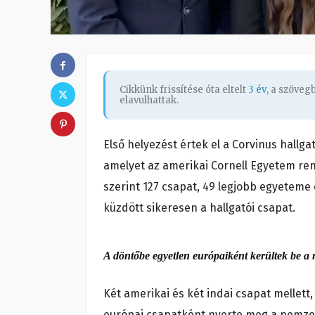
Cikkünk frissítése óta eltelt
3 év
, a szöve
elavulhattak.
Első helyezést értek el a Corvinus hallg
amelyet az amerikai Cornell Egyetem r
szerint 127 csapat, 49 legjobb egyetem
küzdött sikeresen a hallgatói csapat.
A döntőbe egyetlen európaiként kerültek be a
Két amerikai és két indai csapat mellett
európai csapatként nyerte meg a nemzet