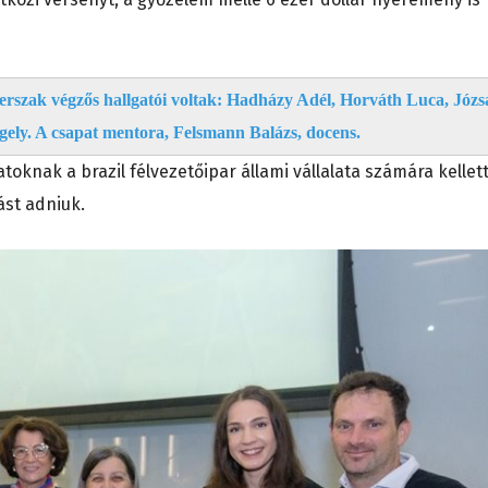
sterszak végzős hallgatói voltak: Hadházy Adél, Horváth Luca, Józs
ely. A csapat mentora, Felsmann Balázs, docens.
toknak a brazil félvezetőipar állami vállalata számára kellet
ást adniuk.