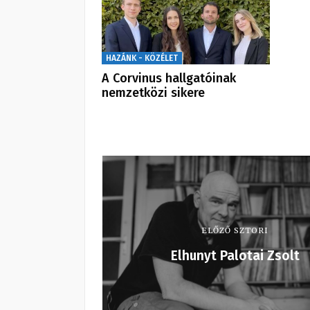
HAZÁNK - KÖZÉLET
A Corvinus hallgatóinak
nemzetközi sikere
ELŐZŐ SZTORI
Elhunyt Palotai Zsolt