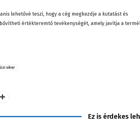
anis lehetővé teszi, hogy a cég megkezdje a kutatást és
san bővítheti értékteremtő tevékenységét, amely javítja a termé
zi siker
Ez is érdekes le