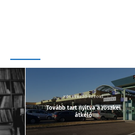
KÖVETKEZŐ SZTORI
Tovább tart nyitva a röszkei
átkelő