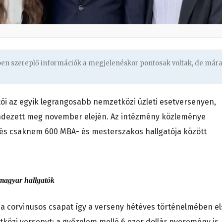
gben szereplő információk a megjelenéskor pontosak voltak, de már
atói az egyik legrangosabb nemzetközi üzleti esetversenyen,
endezett meg november elején. Az intézmény közleménye
e és csaknem 600 MBA- és mesterszakos hallgatója között
 magyar hallgatók
, a corvinusos csapat így a verseny hétéves történelmében e
közi versenyt; a győzelem mellé 6 ezer dollár nyeremény is