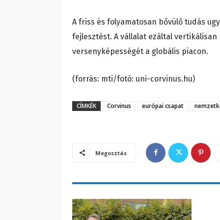
A friss és folyamatosan bővülő tudás ugy
fejlesztést. A vállalat ezáltal vertikáli
versenyképességét a globális piacon.
(forrás: mti/fotó: uni-corvinus.hu)
CÍMKÉK
Corvinus
európai csapat
nemzetkö
Megosztás