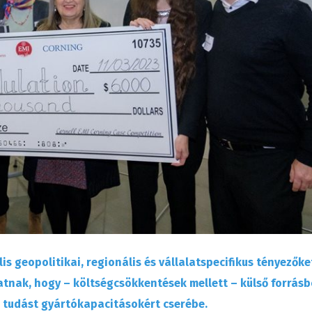
s geopolitikai, regionális és vállalatspecifikus tényezőke
latnak, hogy – költségcsökkentések mellett – külső forrásb
 tudást gyártókapacitásokért cserébe.