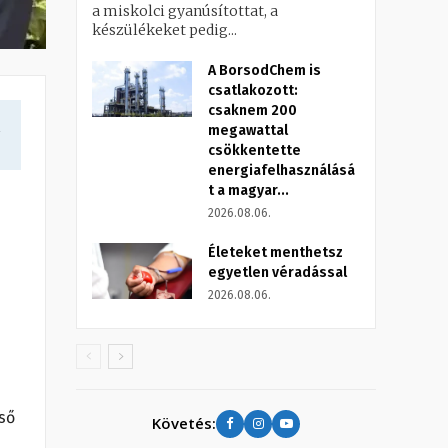
a miskolci gyanúsítottat, a
készülékeket pedig...
A BorsodChem is
csatlakozott:
csaknem 200
a
megawattal
csökkentette
energiafelhasználásá
t a magyar...
2026.08.06.
Életeket menthetsz
egyetlen véradással
2026.08.06.
lső
Követés: