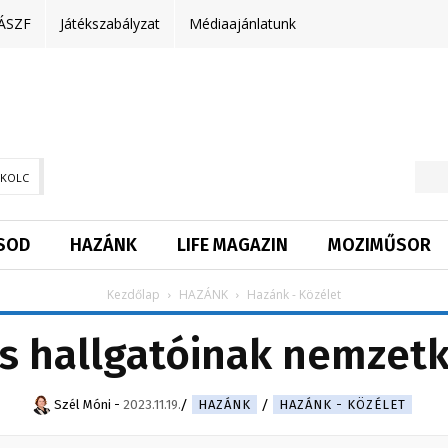
ÁSZF
Játékszabályzat
Médiaajánlatunk
SKOLC
SOD
HAZÁNK
LIFE MAGAZIN
MOZIMŰSOR
Kezdőlap
HAZÁNK
Hazánk - Közélet
s hallgatóinak nemzetk
Szél Móni
-
2023.11.19.
HAZÁNK
HAZÁNK - KÖZÉLET