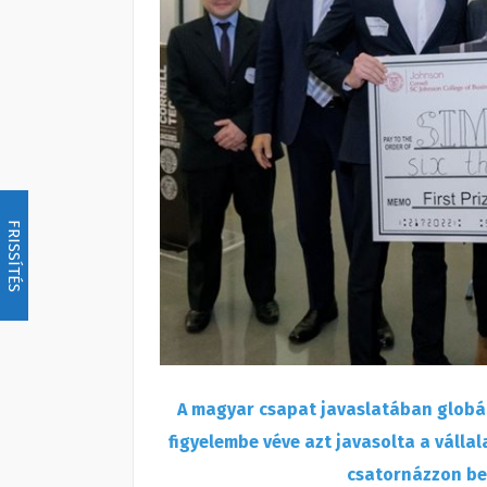
FRISSÍTÉS
A magyar csapat javaslatában globáli
figyelembe véve azt javasolta a válla
csatornázzon be