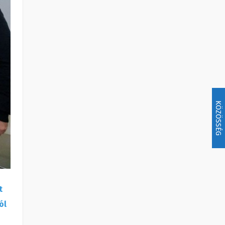
KÖZÖSSÉG
t
ól