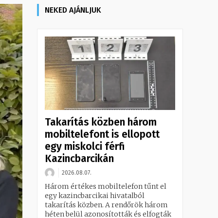
NEKED AJÁNLJUK
Takarítás közben három
mobiltelefont is ellopott
egy miskolci férfi
Kazincbarcikán
2026.08.07.
Három értékes mobiltelefon tűnt el
egy kazincbarcikai hivatalból
takarítás közben. A rendőrök három
héten belül azonosították és elfogták