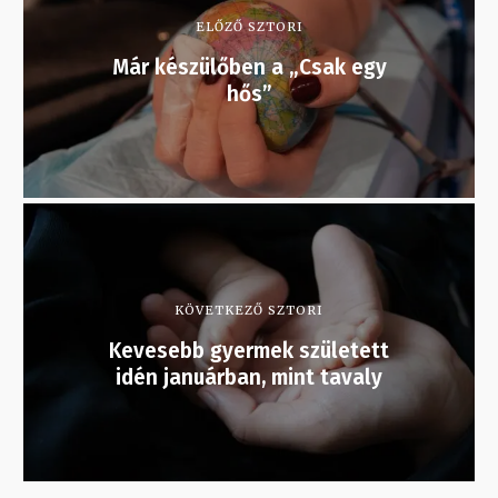
ELŐZŐ SZTORI
Már készülőben a „Csak egy
hős”
KÖVETKEZŐ SZTORI
Kevesebb gyermek született
idén januárban, mint tavaly