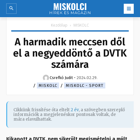
Kezdőlap
MISKOLC
A harmadik meccsen dől
el a negyeddöntő a DVTK
számára
Csrefkó Judit
-
2024.02.29.
MISKOLC
MISKOLC - SPORT
Cikkünk frissítése óta eltelt
2 év
, a szövegben szereplő
információk a megjelenéskor pontosak voltak, de
mára elavulhattak.
Kikapott a DVTK, nem sikerült megismételni a múlt