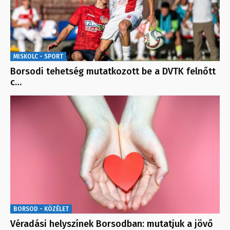
MISKOLC - SPORT
Borsodi tehetség mutatkozott be a DVTK felnőtt
c…
BORSOD - KÖZÉLET
Véradási helyszínek Borsodban: mutatjuk a jövő