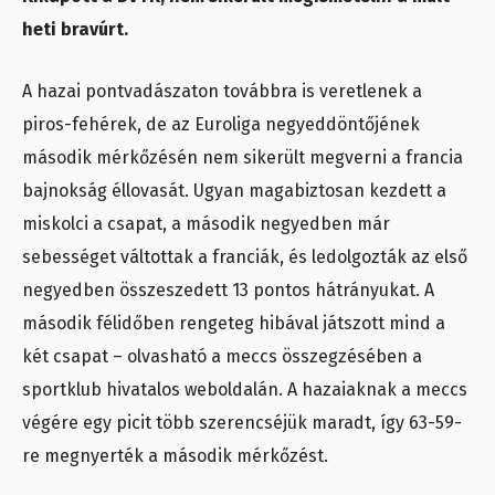
heti bravúrt.
A hazai pontvadászaton továbbra is veretlenek a
piros-fehérek, de az Euroliga negyeddöntőjének
második mérkőzésén nem sikerült megverni a francia
bajnokság éllovasát. Ugyan magabiztosan kezdett a
miskolci a csapat, a második negyedben már
sebességet váltottak a franciák, és ledolgozták az első
negyedben összeszedett 13 pontos hátrányukat. A
második félidőben rengeteg hibával játszott mind a
két csapat – olvasható a meccs összegzésében a
sportklub hivatalos weboldalán. A hazaiaknak a meccs
végére egy picit több szerencséjük maradt, így 63-59-
re megnyerték a második mérkőzést.