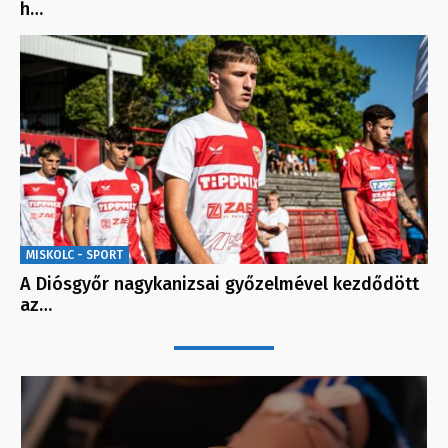
h…
MISKOLC - SPORT
A Diósgyőr nagykanizsai győzelmével kezdődött
az…