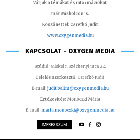
Várjuk a témákat és információkat
már Miskolcon is.
Köszönettel: Csrefkó Judit
www.oxyge
nmedia.hu
KAPCSOLAT - OXYGEN MEDIA
Stúdió:
Miskolc, Széchenyi utca 22.
Felelős szerkesztő:
Csrefkó Judit
E-mail:
judit.balint@oxygenmedia.hu
Értékesítés:
Monoczki Mária
E-mail:
maria.monoczki@oxygenmedia.hu
IMPRESSZUM