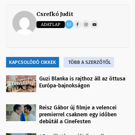
Csrefkó Judit
ADATLAP
KAPCSOLÓDÓ CIKKEK
TÖBB A SZERZŐTŐL
Guzi Blanka is rajthoz áll az öttusa
Európa-bajnokságon
Reisz Gábor új filmje a velencei
premierrel csaknem egy időben
debütál a CineFesten