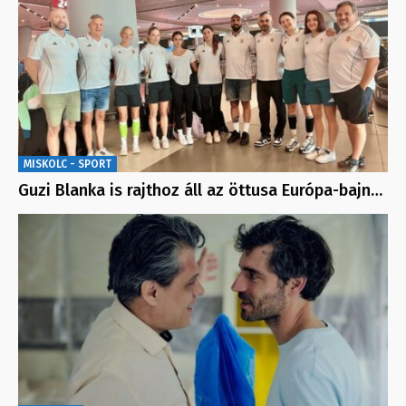
MISKOLC - SPORT
Guzi Blanka is rajthoz áll az öttusa Európa-bajn…