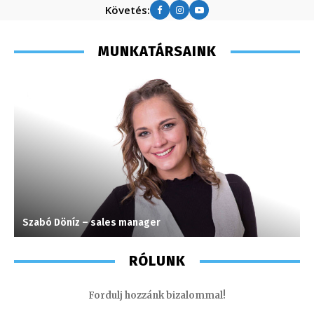
Követés:
MUNKATÁRSAINK
Szabó Döníz – sales manager
V
RÓLUNK
Fordulj hozzánk bizalommal!