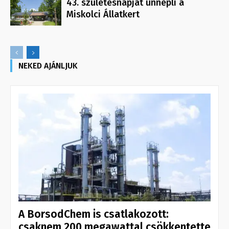
43. születésnapját ünnepli a
Miskolci Állatkert
NEKED AJÁNLJUK
A BorsodChem is csatlakozott:
csaknem 200 megawattal csökkentette