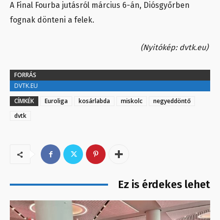
A Final Fourba jutásról március 6-án, Diósgyőrben
fognak dönteni a felek.
(Nyitókép: dvtk.eu)
FORRÁS
DVTK.EU
CÍMKÉK
Euroliga
kosárlabda
miskolc
negyeddöntő
dvtk
Ez is érdekes lehet