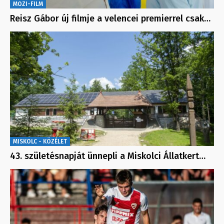
MOZI-FILM
Reisz Gábor új filmje a velencei premierrel csak…
MISKOLC - KÖZÉLET
43. születésnapját ünnepli a Miskolci Állatkert…