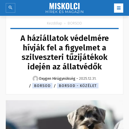
Kezdőlap
BORSOD
A háziállatok védelmére
hívják fel a figyelmet a
szilveszteri tűzijátékok
idején az állatvédők
Oxygen Hirügynökség
-
2025.12.31.
BORSOD
BORSOD - KÖZÉLET