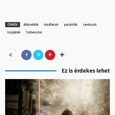
CÍMKÉK
állatvédők
kisállatok
petárdák
tanácsok
tüzijáték
Szilveszter
Ez is érdekes lehet