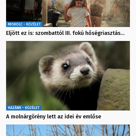
MISKOLC - KÖZÉLET
Eljött ez is: szombattól III. fokú hőségriasztás…
HAZÁNK - KÖZÉLET
A molnárgörény lett az idei év emlőse