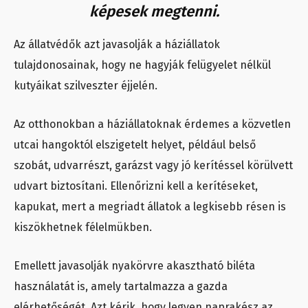
képesek megtenni.
Az állatvédők azt javasolják a háziállatok
tulajdonosainak, hogy ne hagyják felügyelet nélkül
kutyáikat szilveszter éjjelén.
Az otthonokban a háziállatoknak érdemes a közvetlen
utcai hangoktól elszigetelt helyet, például belső
szobát, udvarrészt, garázst vagy jó kerítéssel körülvett
udvart biztosítani. Ellenőrizni kell a kerítéseket,
kapukat, mert a megriadt állatok a legkisebb résen is
kiszökhetnek félelmükben.
Emellett javasolják nyakörvre akasztható biléta
használatát is, amely tartalmazza a gazda
elérhetőségét. Azt kérik, hogy legyen naprakész az