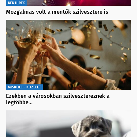
KÉK HÍREK
Mozgalmas volt a mentők szilvesztere is
MISKOLC - KÖZÉLET
Ezekben a városokban szilvesztereznek a
legtöbbe…