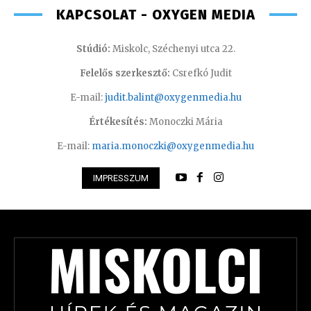
KAPCSOLAT - OXYGEN MEDIA
Stúdió:
Miskolc, Széchenyi utca 22.
Felelős szerkesztő:
Csrefkó Judit
E-mail:
judit.balint@oxygenmedia.hu
Értékesítés:
Monoczki Mária
E-mail:
maria.monoczki@oxygenmedia.hu
IMPRESSZUM