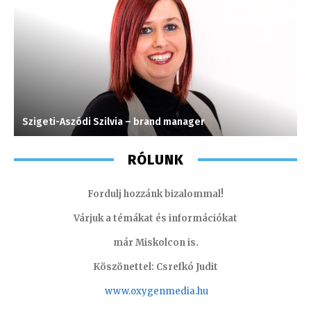
Szigeti-Aszódi Szilvia – brand manager
H
RÓLUNK
Fordulj hozzánk bizalommal!
Várjuk a témákat és információkat
már Miskolcon is.
Köszönettel: Csrefkó Judit
www.oxyge
nmedia.hu