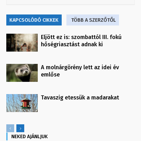
KAPCSOLÓDÓ CIKKEK
TÖBB A SZERZŐTŐL
Eljött ez is: szombattól III. fokú
hőségriasztást adnak ki
A molnárgörény lett az idei év
emlőse
Tavaszig etessük a madarakat
NEKED AJÁNLJUK