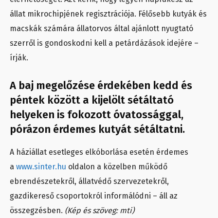
állat mikrochipjének regisztrációja. Félősebb kutyák és
macskák számára állatorvos által ajánlott nyugtató
szerről is gondoskodni kell a petárdázások idejére –
írják.
A baj megelőzése érdekében kedd és
péntek között a kijelölt sétáltató
helyeken is fokozott óvatossággal,
pórázon érdemes kutyát sétáltatni.
A háziállat esetleges elkóborlása esetén érdemes
a
www.sinter.hu
oldalon a közelben működő
ebrendészetekről, állatvédő szervezetekről,
gazdikereső csoportokról informálódni – áll az
összegzésben.
(Kép és szöveg: mti)