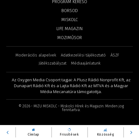
PROGRAM KERESŐ
BORSOD
MISKOLC
LIFE MAGAZIN
MOZIMŰSOR
Moderációs alapelvek
Adatkezelési tájékoztató
ÁSZF
Játékszabályzat
Médiaajánlatunk
Az Oxygen Media Csoport tagjai: A Plusz Rádió Nonprofit Kft, az
Dunapart Rádió Kft és a Lajta Rádió Kft az MTVA és a Magyar
Média Mecanatúra támogatottja.
©
2026
- MIZU MISKOLC - Miskolci Hírek és Magazin. Minden jog
fenntartva.
Címlap
Frissítések
Közösség