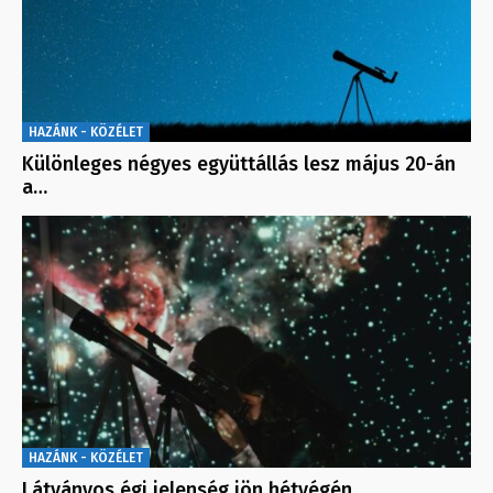
HAZÁNK - KÖZÉLET
Különleges négyes együttállás lesz május 20-án
a…
HAZÁNK - KÖZÉLET
Látványos égi jelenség jön hétvégén