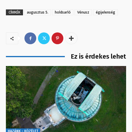
CÍMKÉK
augusztus 5.
holdsarló
Vénusz
égijelenség
Ez is érdekes lehet
HAZÁNK - KÖZÉLET