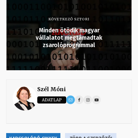
KÖVETKEZŐ SZTORI
Minden ötödik magyar
vállalatot megtámadtak
zsarolóprogrammal
Szél Móni
ADATLAP