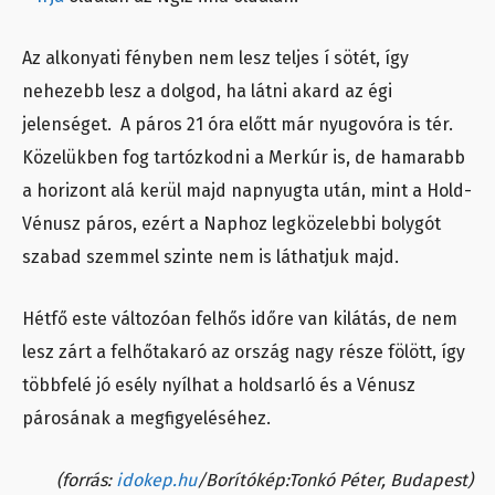
Az alkonyati fényben nem lesz teljes í sötét, így
nehezebb lesz a dolgod, ha látni akard az égi
jelenséget. A páros 21 óra előtt már nyugovóra is tér.
Közelükben fog tartózkodni a Merkúr is, de hamarabb
a horizont alá kerül majd napnyugta után, mint a Hold-
Vénusz páros, ezért a Naphoz legközelebbi bolygót
szabad szemmel szinte nem is láthatjuk majd.
Hétfő este változóan felhős időre van kilátás, de nem
lesz zárt a felhőtakaró az ország nagy része fölött, így
többfelé jó esély nyílhat a holdsarló és a Vénusz
párosának a megfigyeléséhez.
(forrás:
idokep.hu
/Borítókép:Tonkó Péter, Budapest)