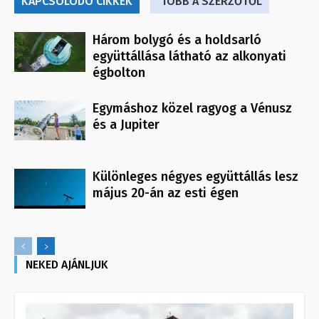
KAPCSOLÓDÓ CIKKEK
TÖBB A SZERZŐTŐL
Három bolygó és a holdsarló
együttállása látható az alkonyati
égbolton
Egymáshoz közel ragyog a Vénusz
és a Jupiter
Különleges négyes együttállás lesz
május 20-án az esti égen
NEKED AJÁNLJUK