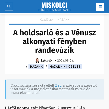
Kezdőlap
HAZÁNK
A holdsarló és a Vénusz
alkonyati fényben
randevúzik
Szél Móni
-
2024.08.04.
HAZÁNK
HAZÁNK - KÖZÉLET
Cikkünk frissítése óta eltelt
2 év
, a szövegben szereplő
információk a megjelenéskor pontosak voltak, de
mára elavulhattak.
Hétfői napnyugtát követően. Augusztus 5-én