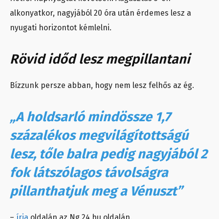
alkonyatkor, nagyjából 20 óra után érdemes lesz a
nyugati horizontot kémlelni.
Rövid időd lesz megpillantani
Bízzunk persze abban, hogy nem lesz felhős az ég.
„A holdsarló mindössze 1,7
százalékos megvilágítottságú
lesz, tőle balra pedig nagyjából 2
fok látszólagos távolságra
pillanthatjuk meg a Vénuszt”
–
írja
oldalán az Ng.24.hu oldalán.