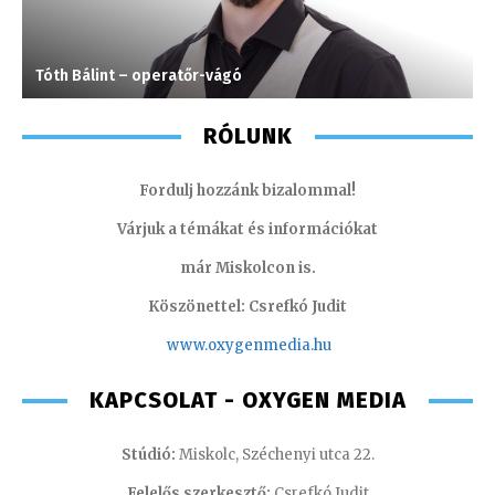
Tóth Bálint – operatőr-vágó
S
RÓLUNK
Fordulj hozzánk bizalommal!
Várjuk a témákat és információkat
már Miskolcon is.
Köszönettel: Csrefkó Judit
www.oxyge
nmedia.hu
KAPCSOLAT - OXYGEN MEDIA
Stúdió:
Miskolc, Széchenyi utca 22.
Felelős szerkesztő:
Csrefkó Judit