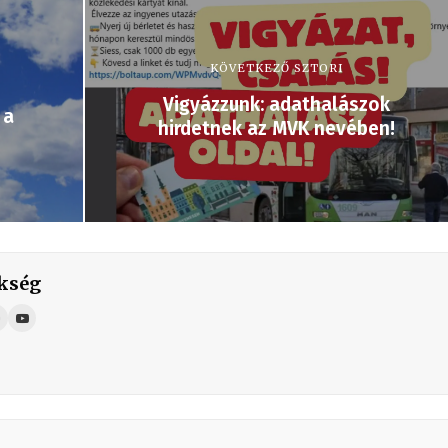
KÖVETKEZŐ SZTORI
Vigyázzunk: adathalászok
 a
hirdetnek az MVK nevében!
kség