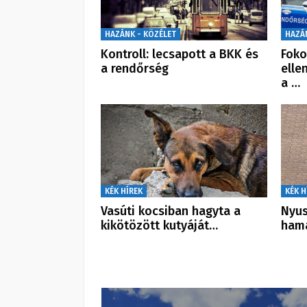
HAZÁNK - KÖZÉLET
HAZÁ
Kontroll: lecsapott a BKK és
Foko
a rendőrség
elle
a …
KÉK HÍREK
KÉK H
Vasúti kocsiban hagyta a
Nyus
kikötözött kutyáját…
hama