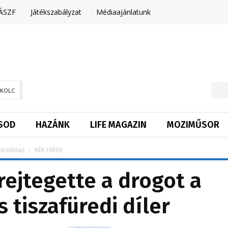
ÁSZF
Játékszabályzat
Médiaajánlatunk
SKOLC
SOD
HAZÁNK
LIFE MAGAZIN
MOZIMŰSOR
Kezdőlap
KÉK HÍREK
ejtegette a drogot a
s tiszafüredi díler