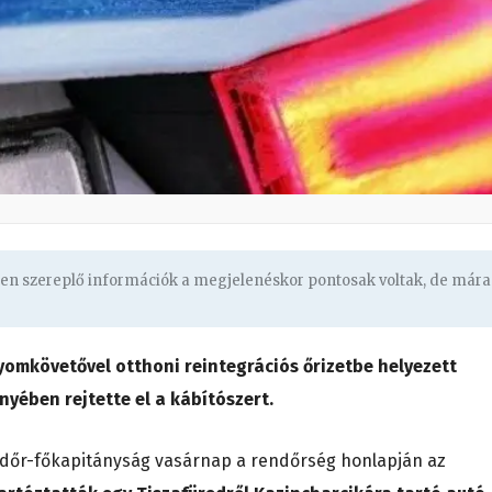
ben szereplő információk a megjelenéskor pontosak voltak, de mára
yomkövetővel otthoni reintegrációs őrizetbe helyezett
nyében rejtette el a kábítószert.
őr-főkapitányság vasárnap a rendőrség honlapján az