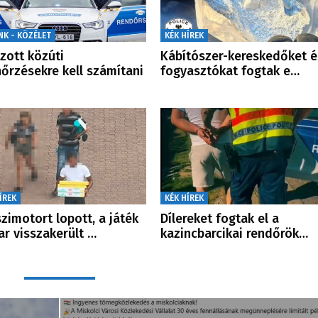
NK - KÖZÉLET
KÉK HÍREK
zott közúti
Kábítószer-kereskedőket é
nőrzésekre kell számítani
fogyasztókat fogtak e…
ÍREK
KÉK HÍREK
zimotort lopott, a játék
Dílereket fogtak el a
r visszakerült …
kazincbarcikai rendőrök…