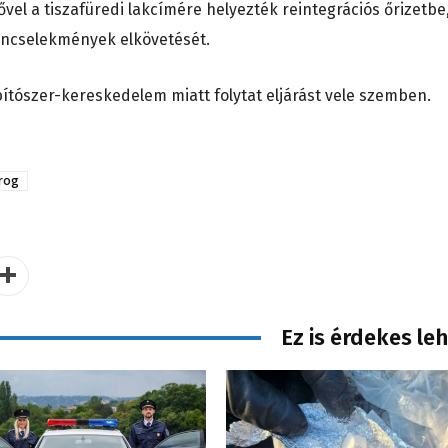
el a tiszafüredi lakcímére helyezték reintegrációs őrizetbe
bűncselekmények elkövetését.
tószer-kereskedelem miatt folytat eljárást vele szemben.
rog
Ez is érdekes le