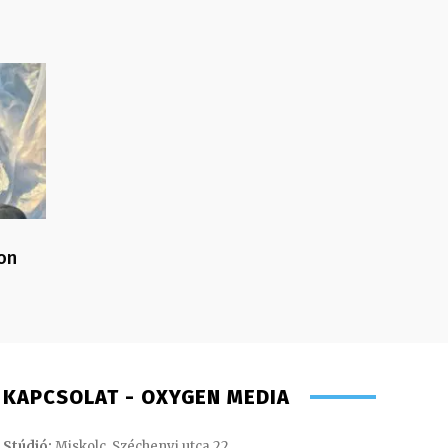
on
KAPCSOLAT - OXYGEN MEDIA
Stúdió:
Miskolc, Széchenyi utca 22.