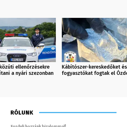
közúti ellenőrzésekre
Kábítószer-kereskedőket és
ítani a nyári szezonban
fogyasztókat fogtak el Ózd
RÓLUNK
Fordulj hozzánk bizalommal!