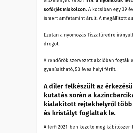
előzményekről azt írta:
a nyomozók felta
sofőrjét Miskolcon
. A kocsiban egy 39 é
ismert amfetamint árult. A megállított 
Ezután a nyomozás Tiszafüredre irányult,
drogot.
A rendőrök szervezett akcióban fogták e
gyanúsítható, 50 éves helyi férfit.
A díler felkészült az érkezés
kutatás során a kazincbarci
kialakított rejtekhelyről tö
és kristályt foglaltak le.
A férfi 2021-ben kezdte meg kábítószer-