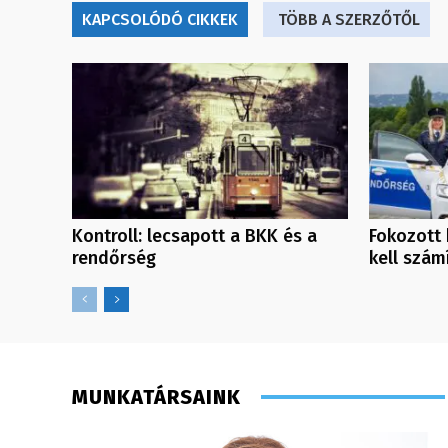
KAPCSOLÓDÓ CIKKEK
TÖBB A SZERZŐTŐL
Kontroll: lecsapott a BKK és a
Fokozott 
rendőrség
kell szám
MUNKATÁRSAINK