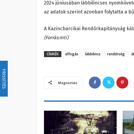
2024 júniusában lábbilincses nyomkövetőv
az adatok szerint azonban folytatta a 
A Kazincbarcikai Rendőrkapitányság kábí
(Forrás:mti)
CÍMKÉK
elfogás
lábbilincs
rendőrség
d
FRISSÍTÉS
Megosztás