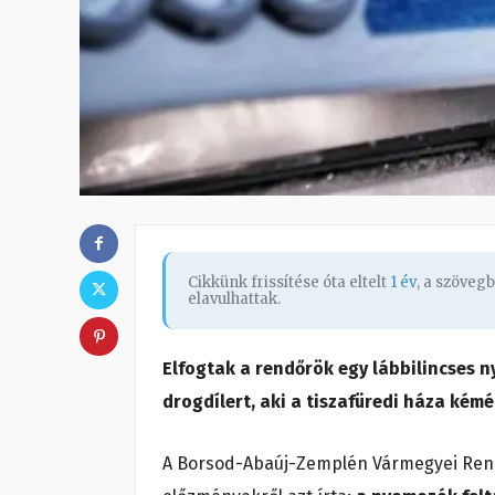
Cikkünk frissítése óta eltelt
1 év
, a szöveg
elavulhattak.
Elfogtak a rendőrök egy lábbilincses n
drogdílert, aki a tiszafüredi háza kémé
A Borsod-Abaúj-Zemplén Vármegyei Rend