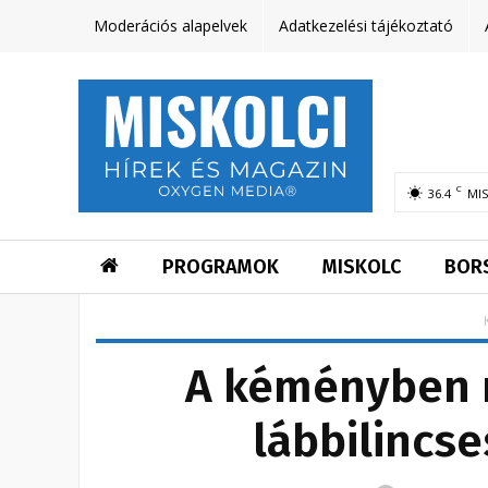
Moderációs alapelvek
Adatkezelési tájékoztató
C
36.4
MI
PROGRAMOK
MISKOLC
BOR
A kéményben r
lábbilincse