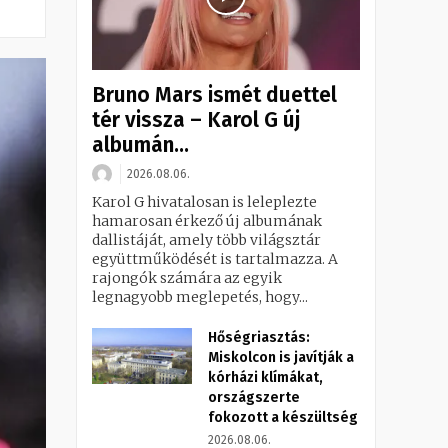
Bruno Mars ismét duettel
tér vissza – Karol G új
albumán...
2026.08.06.
Karol G hivatalosan is leleplezte
hamarosan érkező új albumának
dallistáját, amely több világsztár
együttműködését is tartalmazza. A
rajongók számára az egyik
legnagyobb meglepetés, hogy...
Hőségriasztás:
Miskolcon is javítják a
kórházi klímákat,
országszerte
fokozott a készültség
2026.08.06.