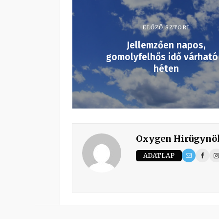
ELŐZŐ SZTORI
Jellemzően napos,
gomolyfelhős idő várható
héten
Oxygen Hirügynö
ADATLAP