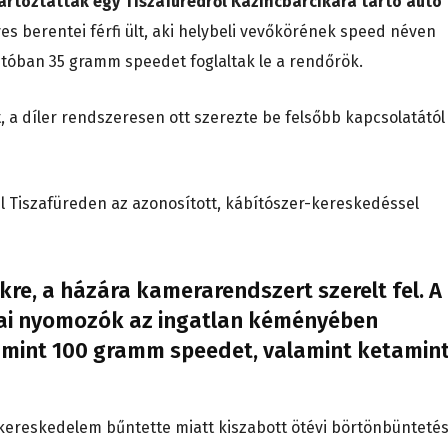
rtóztatták egy Tiszafüredről Kazincbarcikára tartó autó
ves berentei férfi ült, aki helybeli vevőkörének speed néven
autóban 35 gramm speedet foglaltak le a rendőrök.
 a díler rendszeresen ott szerezte be felsőbb kapcsolatától
l Tiszafüreden az azonosított, kábítószer-kereskedéssel
ükre, a házára kamerarendszert szerelt fel. A
kai nyomozók az ingatlan kéményében
bb mint 100 gramm speedet, valamint ketamin
kereskedelem bűntette miatt kiszabott ötévi börtönbüntetés