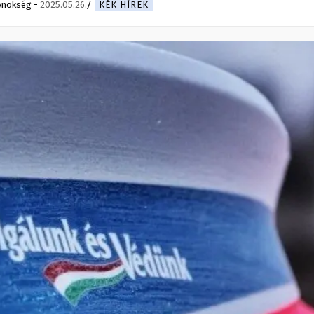
ynökség
-
2025.05.26.
KÉK HÍREK