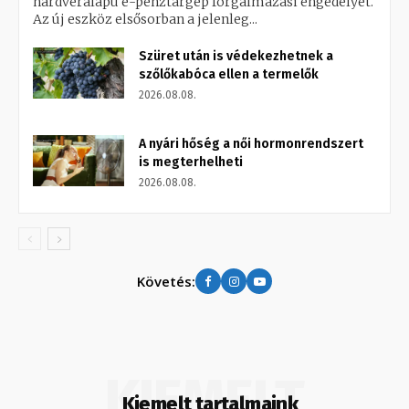
hardveralapú e-pénztárgép forgalmazási engedélyét.
Az új eszköz elsősorban a jelenleg...
Szüret után is védekezhetnek a
szőlőkabóca ellen a termelők
2026.08.08.
A nyári hőség a női hormonrendszert
is megterhelheti
2026.08.08.
Követés:
KIEMELT
Kiemelt tartalmaink