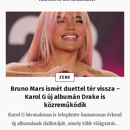
ZENE
Bruno Mars ismét duettel tér vissza –
Karol G új albumán Drake is
közreműködik
Karol G hivatalosan is leleplezte hamarosan érkező
új albumának dallistáját, amely több világsztár
...