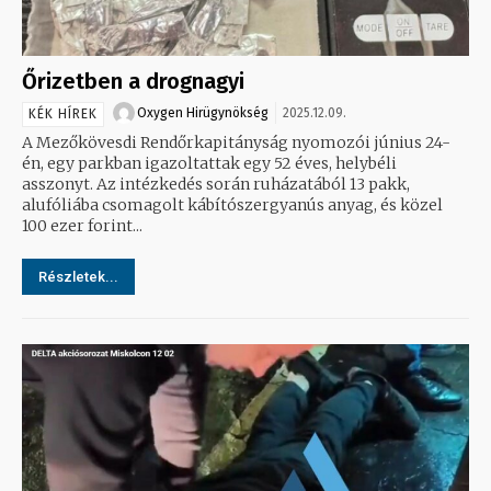
Őrizetben a drognagyi
Oxygen Hirügynökség
2025.12.09.
KÉK HÍREK
A Mezőkövesdi Rendőrkapitányság nyomozói június 24-
én, egy parkban igazoltattak egy 52 éves, helybéli
asszonyt. Az intézkedés során ruházatából 13 pakk,
alufóliába csomagolt kábítószergyanús anyag, és közel
100 ezer forint...
Részletek...