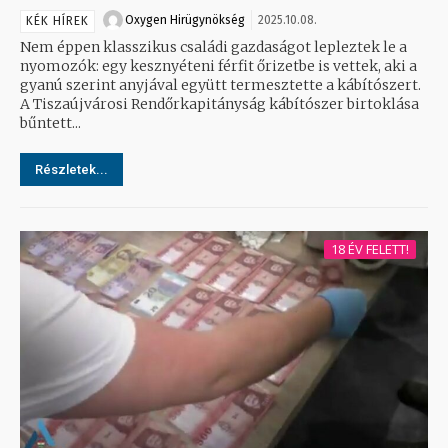
Oxygen Hirügynökség
2025.10.08.
KÉK HÍREK
Nem éppen klasszikus családi gazdaságot lepleztek le a
nyomozók: egy kesznyéteni férfit őrizetbe is vettek, aki a
gyanú szerint anyjával együtt termesztette a kábítószert.
A Tiszaújvárosi Rendőrkapitányság kábítószer birtoklása
bűntett...
Részletek...
18 ÉV FELETT!