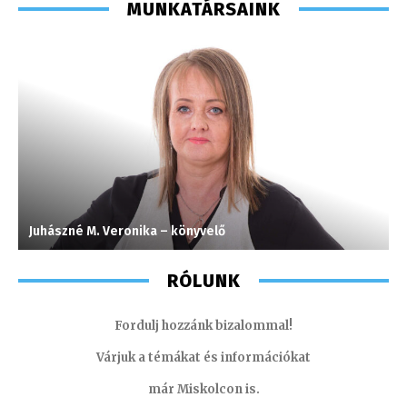
MUNKATÁRSAINK
Juhászné M. Veronika – könyvelő
I
RÓLUNK
Fordulj hozzánk bizalommal!
Várjuk a témákat és információkat
már Miskolcon is.