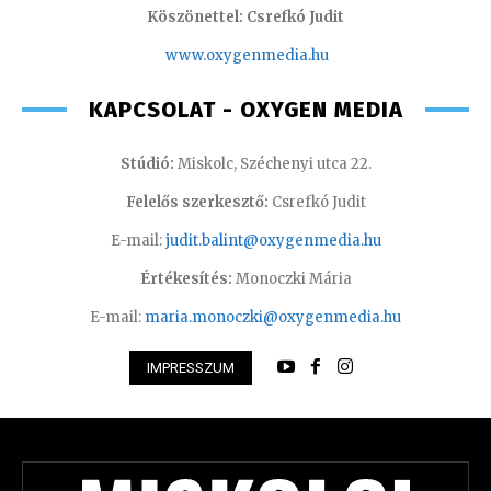
Köszönettel: Csrefkó Judit
www.oxyge
nmedia.hu
KAPCSOLAT - OXYGEN MEDIA
Stúdió:
Miskolc, Széchenyi utca 22.
Felelős szerkesztő:
Csrefkó Judit
E-mail:
judit.balint@oxygenmedia.hu
Értékesítés:
Monoczki Mária
E-mail:
maria.monoczki@oxygenmedia.hu
IMPRESSZUM