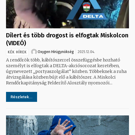
Dílert és több drogost is elfogtak Miskolcon
(VIDEÓ)
Oxygen Hirügynökség
2025.12.04.
KÉK HÍREK
A rendőrök több, kábítószerrel összefüggésbe hozható
személyt is elfogtak a DELTA-akciósorozat keretében,
úgynevezett „portyaszolgálat” közben. Többeknek a ruha
átvizsgálása közben bújt elő a kábítószer. A Miskolci
Rendőrkapitányság Felderítő Alosztály nyomozói...
Részletek...