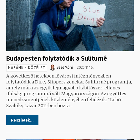
Budapesten folytatódik a Suliturné
Szél Móni
2025.11.16.
HAZÁNK - KÖZÉLET
A következő hetekben fővárosi intézményekben
folytatódik a Dirty Slippers zenekar Suliturné programja,
amely mára az egyik legnagyobb kábítószer-ellenes
ifjúsági programmá vált Magyarországon. Az együttes
menedzsmentjének közleményében felidézik: "Lobó-
Szalóky Lázár 2011-ben hozta...
Részletek...