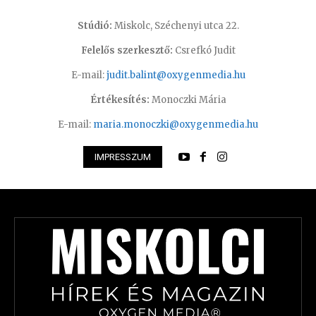
Stúdió:
Miskolc, Széchenyi utca 22.
Felelős szerkesztő:
Csrefkó Judit
E-mail:
judit.balint@oxygenmedia.hu
Értékesítés:
Monoczki Mária
E-mail:
maria.monoczki@oxygenmedia.hu
IMPRESSZUM