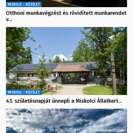
MISKOLC - KÖZÉLET
Otthoni munkavégzést és rövidített munkarendet
v…
MISKOLC - KÖZÉLET
43. születésnapját ünnepli a Miskolci Állatkert…