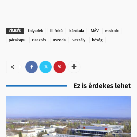
CÍMKÉK
folyadék
III. fokú
kánikula
MÁV
miskolc
párakapu
riasztás
uszoda
veszély
hőség
Ez is érdekes lehet