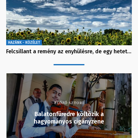
HAZÁNK - KÖZÉLET
Felcsillant a remény az enyhülésre, de egy hetet…
ELŐZŐ SZTORI
Balatonfüredre költözik a
hagyományos cigányzene