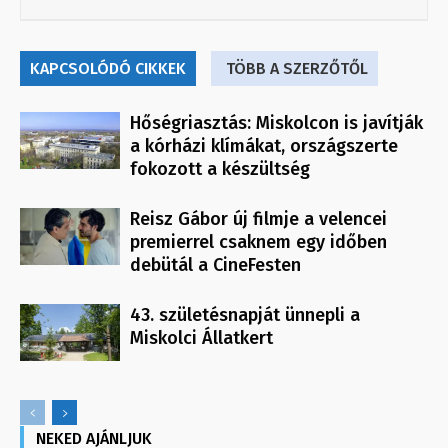
KAPCSOLÓDÓ CIKKEK
TÖBB A SZERZŐTŐL
Hőségriasztás: Miskolcon is javítják
a kórházi klímákat, országszerte
fokozott a készültség
Reisz Gábor új filmje a velencei
premierrel csaknem egy időben
debütál a CineFesten
43. születésnapját ünnepli a
Miskolci Állatkert
NEKED AJÁNLJUK