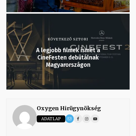
KÖVETKEZŐ SZTORI
A legjobb filmek ismét a
CineFesten debütálnak
Magyarországon
Oxygen Hirügynökség
ADATLAP