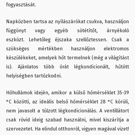
fogyasztását.
Napközben tartsa az nyílászárókat csukva, használjon
függönyt vagy egyéb sötétítőt, árnyékoló
eszközt. Lehetőleg éjszaka szellőztessen. Csak a
szükséges mértékben használjon elektromos
készülékeket, amelyek hőt termelnek (még a világítást
is). Ajánlatos több órát légkondicionált, hűtött
helyiségben tartózkodni.
Hőhullámok idején, amikor a külső hőmérséklet 35-39
°C közötti, az ideális belső hőmérséklet 28 °C körüli,
nem javasolt a túlzott légkondicionálás. A ventillátort
csak rövid ideig szabad használni, mivel kiszárítja a
szervezetet. Ha elindul otthonról, vigyen magával vizet!