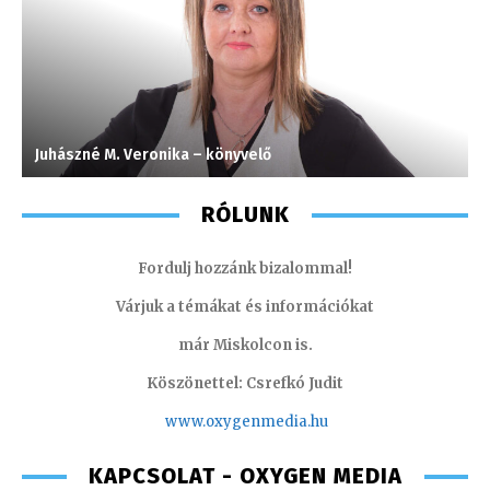
Juhászné M. Veronika – könyvelő
S
RÓLUNK
Fordulj hozzánk bizalommal!
Várjuk a témákat és információkat
már Miskolcon is.
Köszönettel: Csrefkó Judit
www.oxyge
nmedia.hu
KAPCSOLAT - OXYGEN MEDIA