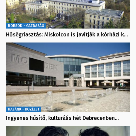
BORSOD - GAZDASÁG
Hőségriasztás: Miskolcon is javítják a kórházi k…
HAZÁNK - KÖZÉLET
Ingyenes hűsítő, kulturális hét Debrecenben…