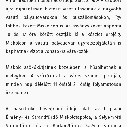
A harmadfokú hőségriadó ideje alatt a MÁV – csoport
újra díjmentesen biztosít vizet utasainak a nagyobb
vasúti pályaudvarokon és buszállomásokon, így
többek között Miskolcon is. Az ásványvizeket naponta
10 és 17 óra között osztják ki a készlet erejéig.
Miskolcon a vasúti pályaudvar ügyfélszolgálatán is
kaphatnak vizet a vonatokra várakozók.
Miskolc szökőkútjainak közelében is hűsölhetnek a
melegben. A szökőkutak a város számos pontján,
minden nap délelőtt 11 órától 21 óráig folyamatosan
üzemelnek.
A másodfokú hőségriadó ideje alatt az Ellipsum
Élmény- és Strandfürdő Miskolctapolca, a Selyemréti
Strandfürdő és a Barlangfürdő Kagyló Strandja