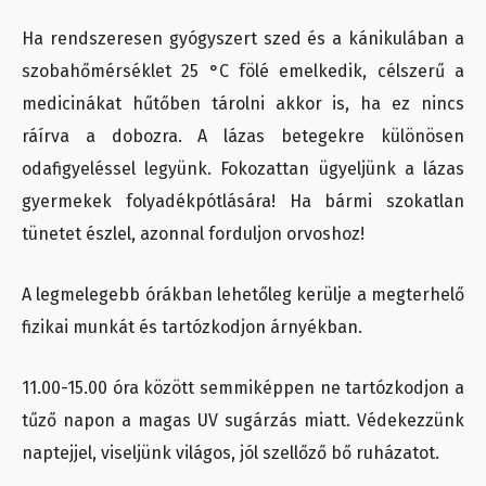
Ha rendszeresen gyógyszert szed és a kánikulában a
szobahőmérséklet 25 °C fölé emelkedik, célszerű a
medicinákat hűtőben tárolni akkor is, ha ez nincs
ráírva a dobozra. A lázas betegekre különösen
odafigyeléssel legyünk. Fokozattan ügyeljünk a lázas
gyermekek folyadékpótlására! Ha bármi szokatlan
tünetet észlel, azonnal forduljon orvoshoz!
A legmelegebb órákban lehetőleg kerülje a megterhelő
fizikai munkát és tartózkodjon árnyékban.
11.00-15.00 óra között semmiképpen ne tartózkodjon a
tűző napon a magas UV sugárzás miatt. Védekezzünk
naptejjel, viseljünk világos, jól szellőző bő ruházatot.