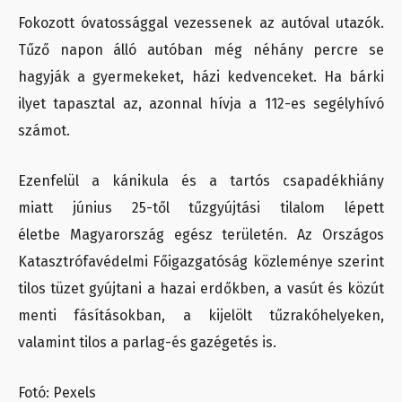
Fokozott óvatossággal vezessenek az autóval utazók.
Tűző napon álló autóban még néhány percre se
hagyják a gyermekeket, házi kedvenceket. Ha bárki
ilyet tapasztal az, azonnal hívja a 112-es segélyhívó
számot.
Ezenfelül a kánikula és a tartós csapadékhiány
miatt június 25-től tűzgyújtási tilalom lépett
életbe Magyarország egész területén. Az Országos
Katasztrófavédelmi Főigazgatóság közleménye szerint
tilos tüzet gyújtani a hazai erdőkben, a vasút és közút
menti fásításokban, a kijelölt tűzrakóhelyeken,
valamint tilos a parlag-és gazégetés is.
Fotó: Pexels