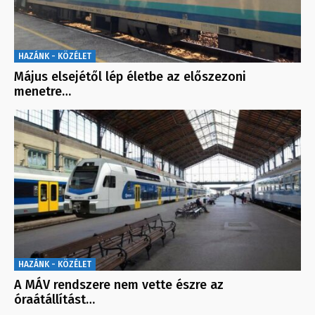
HAZÁNK - KÖZÉLET
Május elsejétől lép életbe az előszezoni
menetre…
HAZÁNK - KÖZÉLET
A MÁV rendszere nem vette észre az
óraátállítást…