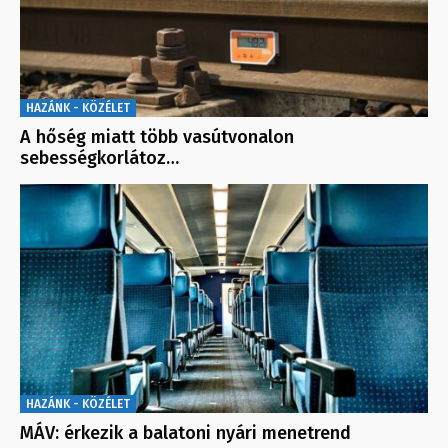
HAZÁNK - KÖZÉLET
A hőség miatt több vasútvonalon
sebességkorlátoz…
HAZÁNK - KÖZÉLET
MÁV: érkezik a balatoni nyári menetrend