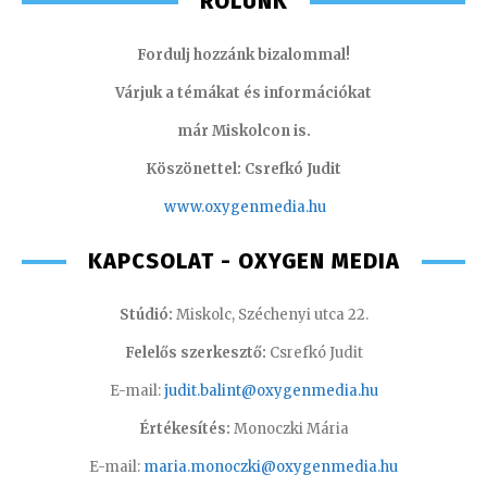
RÓLUNK
Fordulj hozzánk bizalommal!
Várjuk a témákat és információkat
már Miskolcon is.
Köszönettel: Csrefkó Judit
www.oxyge
nmedia.hu
KAPCSOLAT - OXYGEN MEDIA
Stúdió:
Miskolc, Széchenyi utca 22.
Felelős szerkesztő:
Csrefkó Judit
E-mail:
judit.balint@oxygenmedia.hu
Értékesítés:
Monoczki Mária
E-mail:
maria.monoczki@oxygenmedia.hu