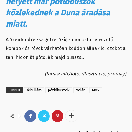
helyett már pótlóbuszok
közlekednek a Duna áradása
miatt.
A Szentendrei-szigetre, Szigetmonostorra vezető
kompok és révek várhatóan kedden állnak le, ezeket a
tahi hídon át pótolják majd busszal.
(forrás: mti/fotó: illusztráció, pixabay)
CÍMKÉK
árhullám
pótlóbuszok
Volán
MÁV