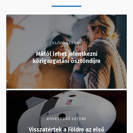
ELŐZŐ SZTORI
Mától lehet jelentkezni
közigazgatási ösztöndíjra
KÖVETKEZŐ SZTORI
Visszatértek a Földre az első