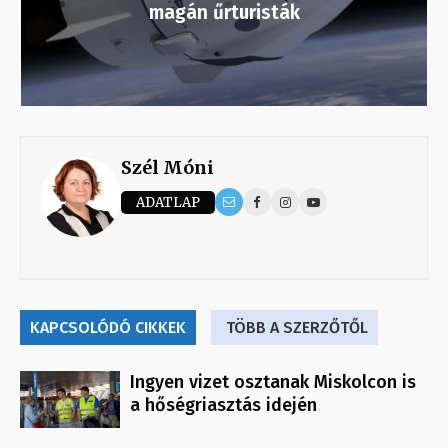
magán űrturisták
Szél Móni
ADATLAP
KAPCSOLÓDÓ CIKKEK
TÖBB A SZERZŐTŐL
Ingyen vizet osztanak Miskolcon is
a hőségriasztás idején