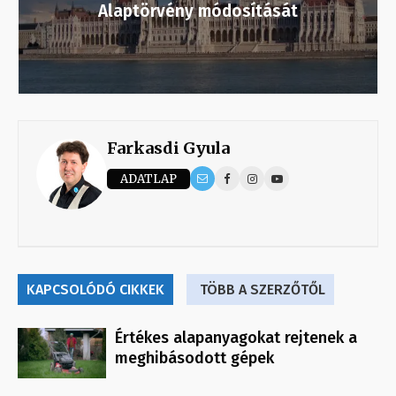
Alaptörvény módosítását
Farkasdi Gyula
ADATLAP
KAPCSOLÓDÓ CIKKEK
TÖBB A SZERZŐTŐL
Értékes alapanyagokat rejtenek a
meghibásodott gépek