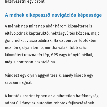
hazavezetni egy drónt.
A méhek elképesztő navigációs képessége
A méhek nap mint nap akár három kilométerre is
eltávolodnak kaptáruktól nektárgyűjtés közben, majd
gond nélkül visszatalálnak. Ha ezt emberi léptékben
néznénk, olyan lenne, mintha valaki több száz
kilométert utazna térkép, GPS vagy iránytű nélkül,
mégis pontosan hazatalálna.
Mindezt egy olyan aggyal teszik, amely kisebb egy
szezámmagnál.
A kutatók szerint éppen ez a hihetetlen hatékonyság
adhat új irányt az autonóm robotok fejlesztésének.