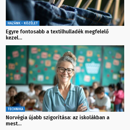
HAZÁNK - KÖZÉLET
Egyre fontosabb a textilhulladék megfelelő
kezel…
TECHNIKA
Norvégia újabb szigorítása: az iskolákban a
mest…