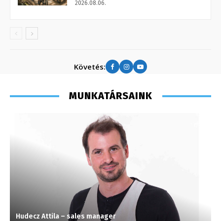
2026.08.06.
Követés:
MUNKATÁRSAINK
Hudecz Attila – sales manager
T