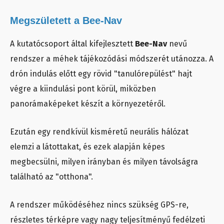
Megszületett a Bee-Nav
A kutatócsoport által kifejlesztett
Bee-Nav
nevű
rendszer a méhek tájékozódási módszerét utánozza. A
drón indulás előtt egy rövid "tanulórepülést" hajt
végre a kiindulási pont körül, miközben
panorámaképeket készít a környezetéről.
Ezután egy rendkívül kisméretű neurális hálózat
elemzi a látottakat, és ezek alapján képes
megbecsülni, milyen irányban és milyen távolságra
található az "otthona".
A rendszer működéséhez nincs szükség GPS-re,
részletes térképre vagy nagy teljesítményű fedélzeti