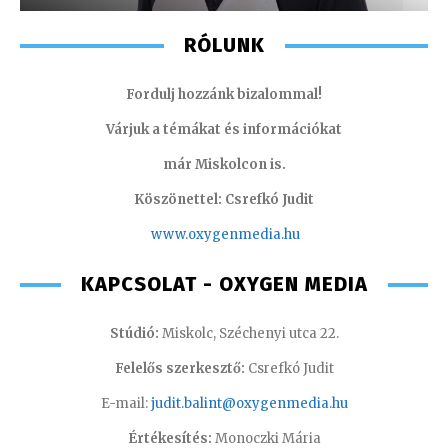
RÓLUNK
Fordulj hozzánk bizalommal!
Várjuk a témákat és információkat
már Miskolcon is.
Köszönettel: Csrefkó Judit
www.oxyge
nmedia.hu
KAPCSOLAT - OXYGEN MEDIA
Stúdió:
Miskolc, Széchenyi utca 22.
Felelős szerkesztő:
Csrefkó Judit
E-mail:
judit.balint@oxygenmedia.hu
Értékesítés:
Monoczki Mária