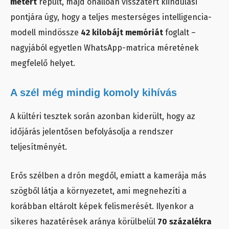
métert
repült, majd önállóan visszatért kiindulási
pontjára úgy, hogy a teljes mesterséges intelligencia-
modell mindössze
42 kilobájt memóriát
foglalt –
nagyjából egyetlen WhatsApp-matrica méretének
megfelelő helyet.
A szél még mindig komoly kihívás
A kültéri tesztek során azonban kiderült, hogy az
időjárás jelentősen befolyásolja a rendszer
teljesítményét.
Erős szélben a drón megdől, emiatt a kamerája más
szögből látja a környezetet, ami megnehezíti a
korábban eltárolt képek felismerését. Ilyenkor a
sikeres hazatérések aránya körülbelül
70 százalékra