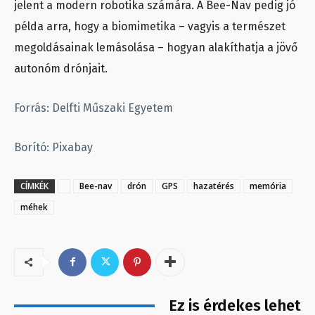
jelent a modern robotika számára. A Bee-Nav pedig jó
példa arra, hogy a biomimetika – vagyis a természet
megoldásainak lemásolása – hogyan alakíthatja a jövő
autonóm drónjait.
Forrás: Delfti Műszaki Egyetem
Borító: Pixabay
CÍMKÉK
Bee-nav
drón
GPS
hazatérés
memória
méhek
Ez is érdekes lehet