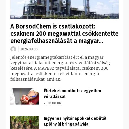
A BorsodChem is csatlakozott:
csaknem 200 megawattal csökkentette
energiafelhasználását a magyar...
2026.08.06.
Jelentős energiamegtakarítást ért el a magyar
vegyipar a kialakult energia- és vízellátási válság
kezelésére. A MAVESZ tagvállalatai csaknem 200
megawattal csökkentették villamosenergia-
felhasználásukat, ami az...
Életeket menthetsz egyetlen
véradással
2026.08.06.
Ingyenes nyitónapokkal debütál
Eplény új bringapályája