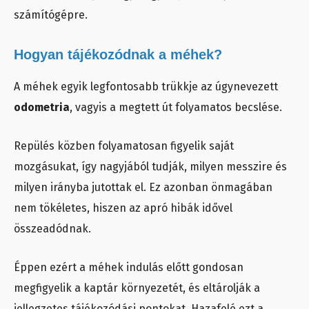
számítógépre.
Hogyan tájékozódnak a méhek?
A méhek egyik legfontosabb trükkje az úgynevezett
odometria
, vagyis a megtett út folyamatos becslése.
Repülés közben folyamatosan figyelik saját
mozgásukat, így nagyjából tudják, milyen messzire és
milyen irányba jutottak el. Ez azonban önmagában
nem tökéletes, hiszen az apró hibák idővel
összeadódnak.
Éppen ezért a méhek indulás előtt gondosan
megfigyelik a kaptár környezetét, és eltárolják a
jellegzetes tájékozódási pontokat. Hazafelé ezt a