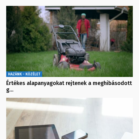
HAZÁNK - KÖZÉLET
Értékes alapanyagokat rejtenek a meghibásodott
g…