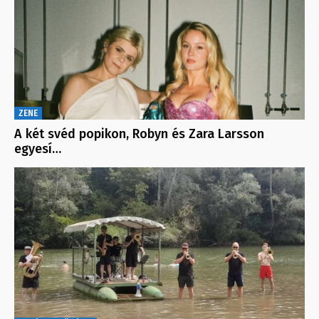
ZENE
A két svéd popikon, Robyn és Zara Larsson
egyesí…