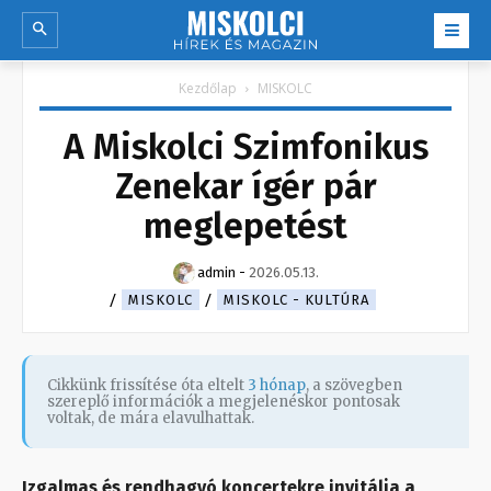
Kezdőlap
MISKOLC
A Miskolci Szimfonikus
Zenekar ígér pár
meglepetést
admin
-
2026.05.13.
MISKOLC
MISKOLC - KULTÚRA
Cikkünk frissítése óta eltelt
3 hónap
, a szövegben
szereplő információk a megjelenéskor pontosak
voltak, de mára elavulhattak.
Izgalmas és rendhagyó koncertekre invitálja a