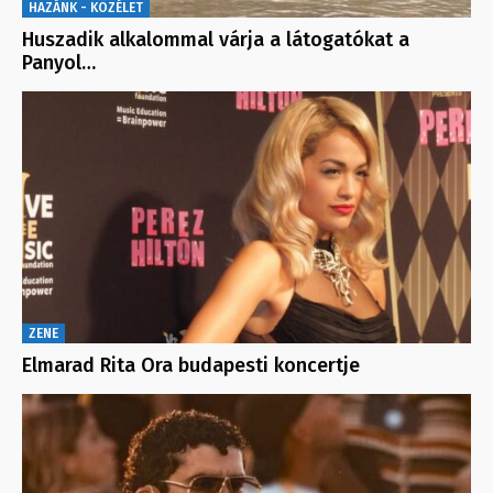
HAZÁNK - KÖZÉLET
Huszadik alkalommal várja a látogatókat a
Panyol…
ZENE
Elmarad Rita Ora budapesti koncertje