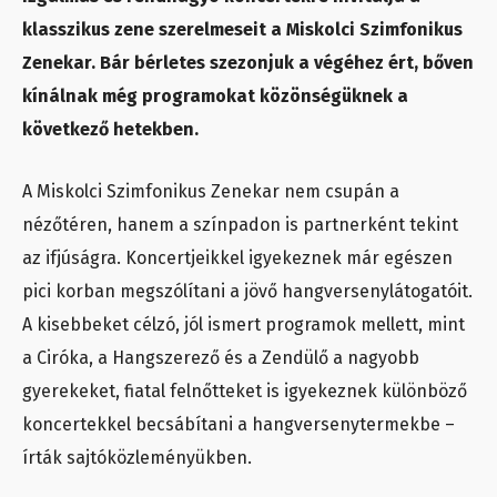
klasszikus zene szerelmeseit a Miskolci Szimfonikus
Zenekar. Bár bérletes szezonjuk a végéhez ért, bőven
kínálnak még programokat közönségüknek a
következő hetekben.
A Miskolci Szimfonikus Zenekar nem csupán a
nézőtéren, hanem a színpadon is partnerként tekint
az ifjúságra. Koncertjeikkel igyekeznek már egészen
pici korban megszólítani a jövő hangversenylátogatóit.
A kisebbeket célzó, jól ismert programok mellett, mint
a Ciróka, a Hangszerező és a Zendülő a nagyobb
gyerekeket, fiatal felnőtteket is igyekeznek különböző
koncertekkel becsábítani a hangversenytermekbe –
írták sajtóközleményükben.