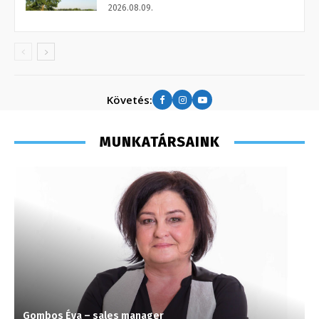
2026.08.09.
Követés:
MUNKATÁRSAINK
Gombos Éva – sales manager
F