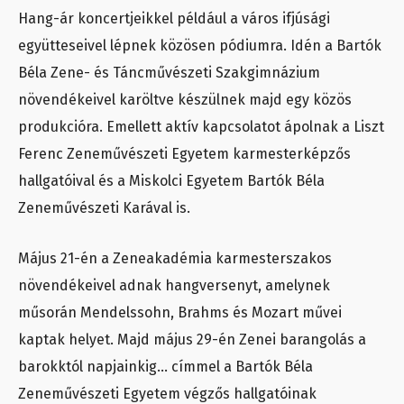
Hang-ár koncertjeikkel például a város ifjúsági
együtteseivel lépnek közösen pódiumra. Idén a Bartók
Béla Zene- és Táncművészeti Szakgimnázium
növendékeivel karöltve készülnek majd egy közös
produkcióra. Emellett aktív kapcsolatot ápolnak a Liszt
Ferenc Zeneművészeti Egyetem karmesterképzős
hallgatóival és a Miskolci Egyetem Bartók Béla
Zeneművészeti Karával is.
Május 21-én a Zeneakadémia karmesterszakos
növendékeivel adnak hangversenyt, amelynek
műsorán Mendelssohn, Brahms és Mozart művei
kaptak helyet. Majd május 29-én Zenei barangolás a
barokktól napjainkig… címmel a Bartók Béla
Zeneművészeti Egyetem végzős hallgatóinak