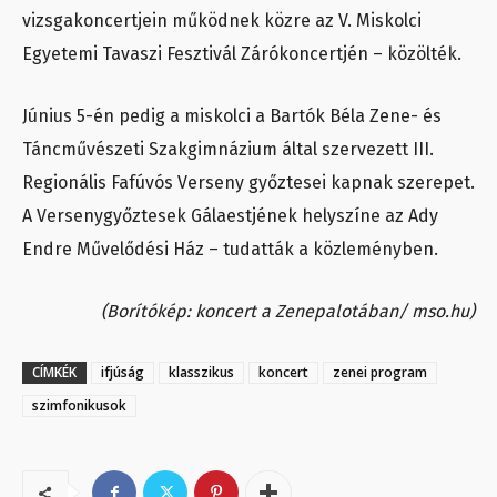
vizsgakoncertjein működnek közre az V. Miskolci
Egyetemi Tavaszi Fesztivál Zárókoncertjén – közölték.
Június 5-én pedig a miskolci a Bartók Béla Zene- és
Táncművészeti Szakgimnázium által szervezett III.
Regionális Fafúvós Verseny győztesei kapnak szerepet.
A Versenygyőztesek Gálaestjének helyszíne az Ady
Endre Művelődési Ház – tudatták a közleményben.
(Borítókép: koncert a Zenepalotában/ mso.hu)
CÍMKÉK
ifjúság
klasszikus
koncert
zenei program
szimfonikusok