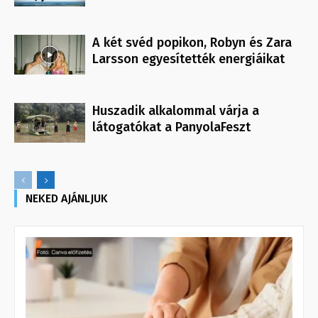
A két svéd popikon, Robyn és Zara
Larsson egyesítették energiáikat
Huszadik alkalommal várja a
látogatókat a PanyolaFeszt
NEKED AJÁNLJUK