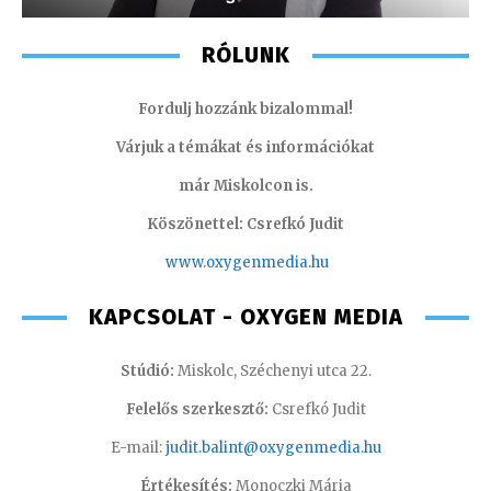
RÓLUNK
Fordulj hozzánk bizalommal!
Várjuk a témákat és információkat
már Miskolcon is.
Köszönettel: Csrefkó Judit
www.oxyge
nmedia.hu
KAPCSOLAT - OXYGEN MEDIA
Stúdió:
Miskolc, Széchenyi utca 22.
Felelős szerkesztő:
Csrefkó Judit
E-mail:
judit.balint@oxygenmedia.hu
Értékesítés:
Monoczki Mária