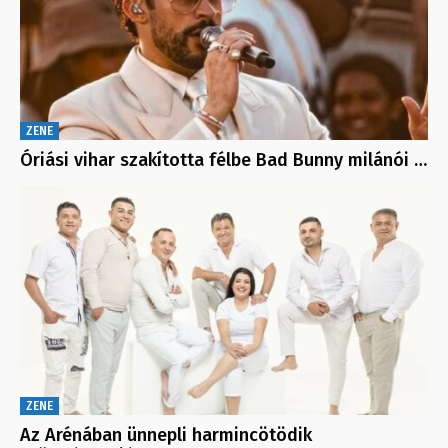
ZENE
Óriási vihar szakította félbe Bad Bunny milánói …
ZENE
Az Arénában ünnepli harmincötödik