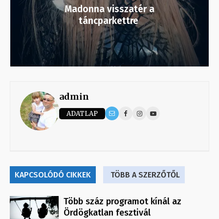
Madonna visszatér a
táncparkettre
admin
ADATLAP
KAPCSOLÓDÓ CIKKEK
TÖBB A SZERZŐTŐL
Több száz programot kínál az
Ördögkatlan fesztivál