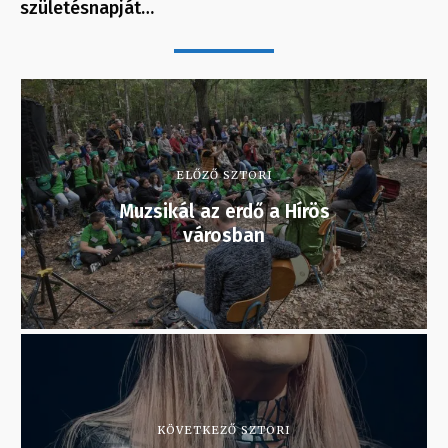
születésnapját…
ELŐZŐ SZTORI
Muzsikál az erdő a Hírös
városban
KÖVETKEZŐ SZTORI