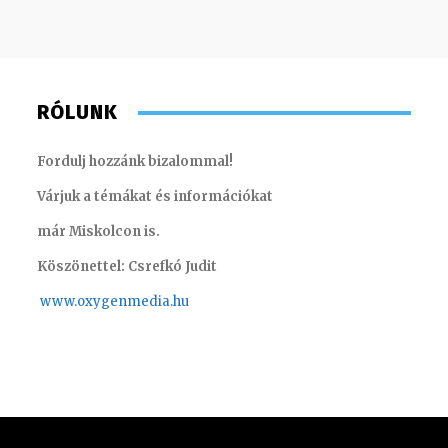
RÓLUNK
Fordulj hozzánk bizalommal!
Várjuk a témákat és információkat
már Miskolcon is.
Köszönettel: Csrefkó Judit
www.oxyge
nmedia.hu
Szabó Döníz – sales manager
Farkas H