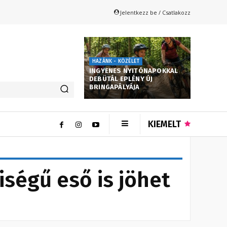
Jelentkezz be / Csatlakozz
HAZÁNK - KÖZÉLET
INGYENES NYITÓNAPOKKAL
DEBÜTÁL EPLÉNY ÚJ
BRINGAPÁLYÁJA
KIEMELT
ségű eső is jöhet