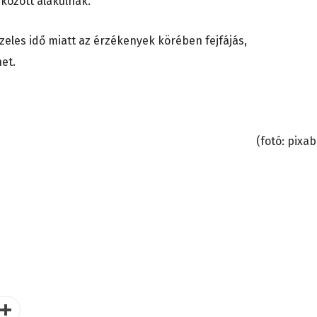
 között alakulnak.
szeles idő miatt az érzékenyek körében fejfájás,
et.
(fotó: pixab