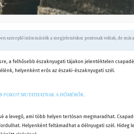
gben szereplő információk a megjelenéskor pontosak voltak, de már
re, a felhősebb északnyugati tájakon jelentéktelen csapad
 élénk, helyenként erős az északi-északnyugati szél.
8 FOKOT MUTATHATNAK A HŐMÉRŐK.
sé a levegő, ami több helyen tertósan megmaradhat. Csapa
ordulhat. Helyenként feltámadhat a délnyugati szél. Hideg l