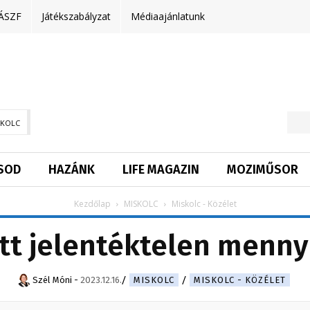
ÁSZF
Játékszabályzat
Médiaajánlatunk
SKOLC
SOD
HAZÁNK
LIFE MAGAZIN
MOZIMŰSOR
Kezdőlap
MISKOLC
Miskolc - Közélet
tt jelentéktelen mennyi
Szél Móni
-
2023.12.16.
MISKOLC
MISKOLC - KÖZÉLET