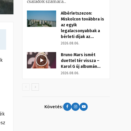
családok számára...
Albérletszezon:
Miskolcon továbbra is
az egyik
legalacsonyabbak a
bérleti díjak az...
a
2026.08.06.
Bruno Mars ismét
ék
duettel tér vissza –
Karol G új albumán...
2026.08.06.
Követés:
dék
esz