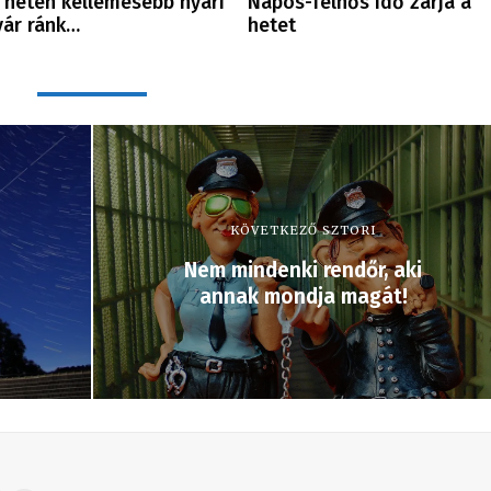
 héten kellemesebb nyári
Napos-felhős idő zárja a
vár ránk…
hetet
KÖVETKEZŐ SZTORI
Nem mindenki rendőr, aki
annak mondja magát!