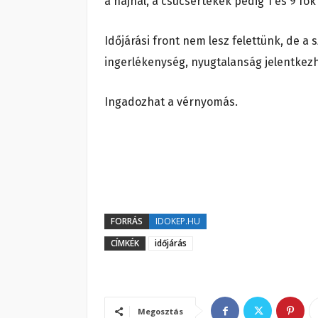
a hajnal, a csúcsértékek pedig 1 és 9 fok
Időjárási front nem lesz felettünk, de a 
ingerlékenység, nyugtalanság jelentkezh
Ingadozhat a vérnyomás.
FORRÁS
IDOKEP.HU
CÍMKÉK
időjárás
Megosztás