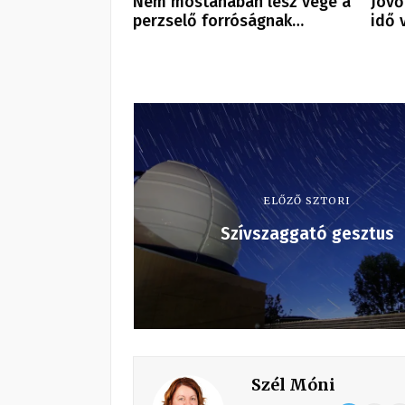
Nem mostanában lesz vége a
Jövő
perzselő forróságnak…
idő 
ELŐZŐ SZTORI
Szívszaggató gesztus
Szél Móni