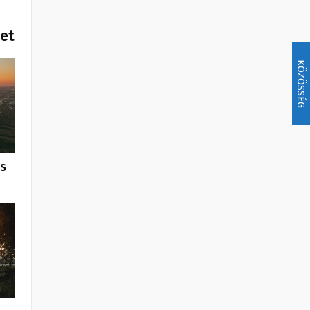
het
KÖZÖSSÉG
us