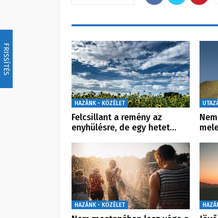
FRISSÍTÉS
HAZÁNK - KÖZÉLET
UTAZ
Felcsillant a remény az
Nem 
enyhülésre, de egy hetet…
mele
HAZÁNK - KÖZÉLET
HAZÁ