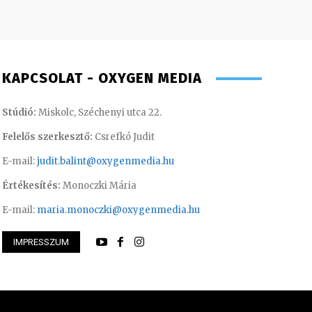
KAPCSOLAT - OXYGEN MEDIA
Stúdió:
Miskolc, Széchenyi utca 22.
Felelős szerkesztő:
Csrefkó Judit
E-mail:
judit.balint@oxygenmedia.hu
Értékesítés:
Monoczki Mária
E-mail:
maria.monoczki@oxygenmedia.hu
IMPRESSZUM
enriett – főkönyvelő
Turi Szilvia- könyv