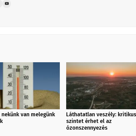
 nekünk van melegünk
Láthatatlan veszély: kritiku
nk
szintet érhet el az
ózonszennyezés