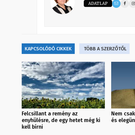
ADATLAP
KAPCSOLÓDÓ CIKKEK
TÖBB A SZERZŐTŐL
Felcsillant a remény az
Nem csak
enyhülésre, de egy hetet még ki
és elegü
kell bírni