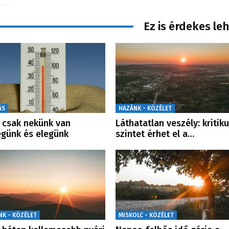
Ez is érdekes le
ÁS
HAZÁNK - KÖZÉLET
csak nekünk van
Láthatatlan veszély: kritik
günk és elegünk
szintet érhet el a…
NK - KÖZÉLET
MISKOLC - KÖZÉLET