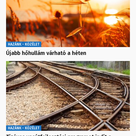
HAZÁNK - KÖZÉLET
Újabb hőhullám várható a héten
HAZÁNK - KÖZÉLET