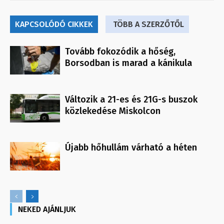
KAPCSOLÓDÓ CIKKEK
TÖBB A SZERZŐTŐL
Tovább fokozódik a hőség,
Borsodban is marad a kánikula
Változik a 21-es és 21G-s buszok
közlekedése Miskolcon
Újabb hőhullám várható a héten
NEKED AJÁNLJUK