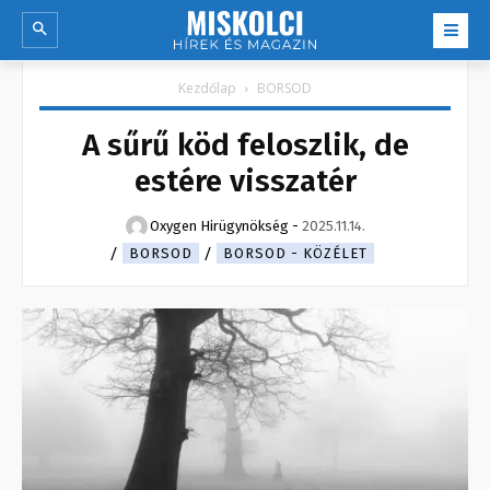
Kezdőlap
BORSOD
A sűrű köd feloszlik, de
estére visszatér
Oxygen Hirügynökség
-
2025.11.14.
BORSOD
BORSOD - KÖZÉLET