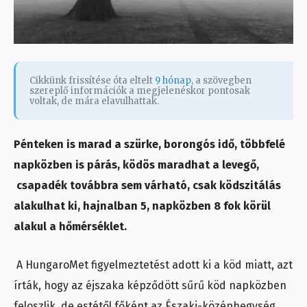
Cikkünk frissítése óta eltelt
9 hónap
, a szövegben
szereplő információk a megjelenéskor pontosak
voltak, de mára elavulhattak.
Pénteken is marad a szürke, borongós idő, többfelé
napközben is párás, ködös maradhat a levegő,
csapadék továbbra sem várható, csak ködszitálás
alakulhat ki, hajnalban 5, napközben 8 fok körül
alakul a hőmérséklet.
A HungaroMet figyelmeztetést adott ki a köd miatt, azt
írták, hogy az éjszaka képződött sűrű köd napközben
feloszlik, de estétől főként az Északi-középhegység,