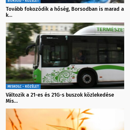
BORSOD - KÖZÉLET
Tovább fokozódik a hőség, Borsodban is marad a
k…
MISKOLC - KÖZÉLET
Változik a 21-es és 21G-s buszok közlekedése
Mis…