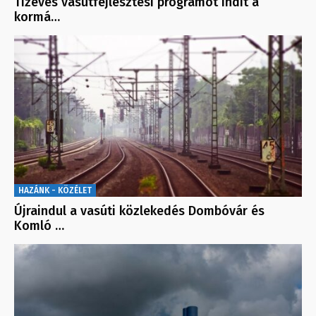
Tízéves vasútfejlesztési programot indít a
kormá…
HAZÁNK - KÖZÉLET
Újraindul a vasúti közlekedés Dombóvár és
Komló …