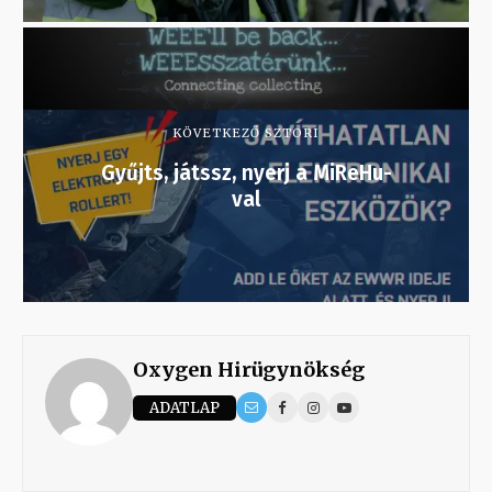
KÖVETKEZŐ SZTORI
Gyűjts, játssz, nyerj a MiReHu-
val
Oxygen Hirügynökség
ADATLAP