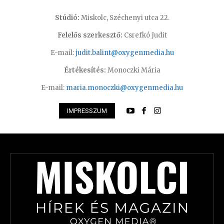
Stúdió:
Miskolc, Széchenyi utca 22.
Felelős szerkesztő:
Csrefkó Judit
E-mail:
judit.balint@oxygenmedia.hu
Értékesítés:
Monoczki Mária
E-mail:
maria.monoczki@oxygenmedia.hu
IMPRESSZUM