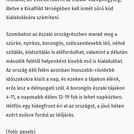
illetve a Kisalföld térségében kell ismét sűrű köd
kialakulására számítani.
Szombaton az északi országrészben marad meg a
szürke, nyirkos, borongós, szélcsendesebb idő, néhol
szitálás, ködszitálás is előfordulhat, valamint a délután
második felétől helyenként kisebb eső is kialakulhat.
Az ország déli felén azonban hosszabb-rövidebb
időszakokra kisüt a nap, és ezeken a tájakon élénk,
erős lesz a délnyugati szél. A borongós északi tájakon
4-11, a naposabb délen 12-19 fok is lehet napközben.
Hétfőn egy hidegfront éri el az országot, a jövő héten
ezért esősre fordul az időjárás.
(Fotó: pexels)