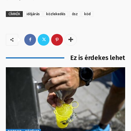
CÍMKÉK
időjárás
közlekedés
ősz
köd
Ez is érdekes lehet