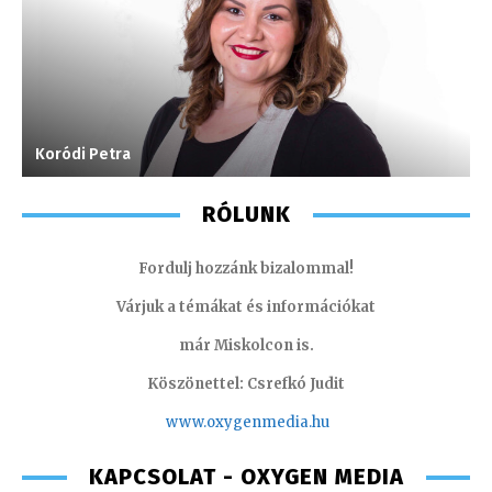
Koródi Petra
F
RÓLUNK
Fordulj hozzánk bizalommal!
Várjuk a témákat és információkat
már Miskolcon is.
Köszönettel: Csrefkó Judit
www.oxyge
nmedia.hu
KAPCSOLAT - OXYGEN MEDIA