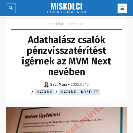
Kezdőlap
HAZÁNK
Adathalász csalók
pénzvisszatérítést
ígérnek az MVM Next
nevében
Szél Móni
-
2025.02.15.
HAZÁNK
HAZÁNK - KÖZÉLET