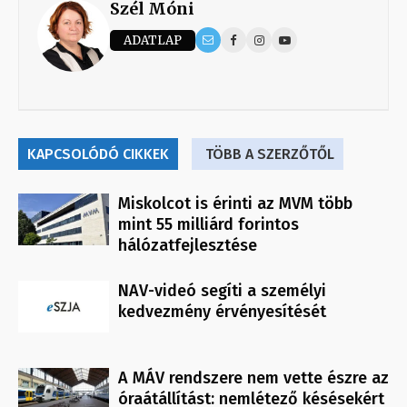
Szél Móni
ADATLAP
KAPCSOLÓDÓ CIKKEK
TÖBB A SZERZŐTŐL
Miskolcot is érinti az MVM több
mint 55 milliárd forintos
hálózatfejlesztése
NAV-videó segíti a személyi
kedvezmény érvényesítését
A MÁV rendszere nem vette észre az
óraátállítást: nemlétező késésekért