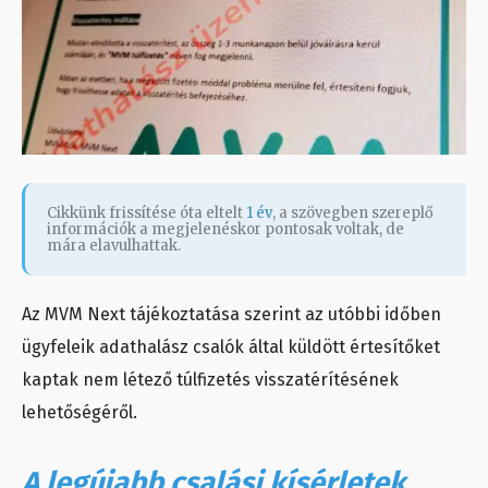
Cikkünk frissítése óta eltelt
1 év
, a szövegben szereplő
információk a megjelenéskor pontosak voltak, de
mára elavulhattak.
Az MVM Next tájékoztatása szerint az utóbbi időben
ügyfeleik adathalász csalók által küldött értesítőket
kaptak nem létező túlfizetés visszatérítésének
lehetőségéről.
A legújabb csalási kísérletek