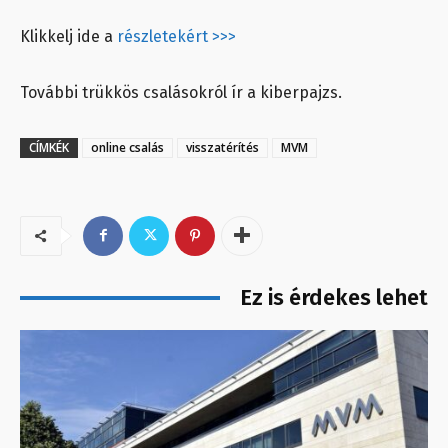
Klikkelj ide a
részletekért >>>
További trükkös csalásokról ír a kiberpajzs.
CÍMKÉK
online csalás
visszatérítés
MVM
Ez is érdekes lehet