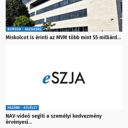
BORSOD - GAZDASÁG
Miskolcot is érinti az MVM több mint 55 milliárd…
HAZÁNK - KÖZÉLET
NAV-videó segíti a személyi kedvezmény
érvényesí…