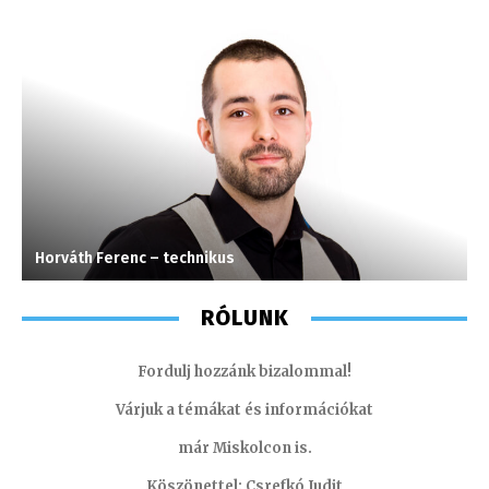
Horváth Ferenc – technikus
S
RÓLUNK
Fordulj hozzánk bizalommal!
Várjuk a témákat és információkat
már Miskolcon is.
Köszönettel: Csrefkó Judit