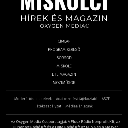
CÍMLAP
PROGRAM KERESŐ
BORSOD
MISKOLC
LIFE MAGAZIN
MOZIMŰSOR
Moderációs alapelvek
Adatkezelési tájékoztató
ÁSZF
Játékszabályzat
Médiaajánlatunk
Az Oxygen Media Csoport tagjai: A Plusz Rádió Nonprofit Kft, az
Dunapart Rádió Kft és a Lajta Rádió Kft az MTVA és a Magyar