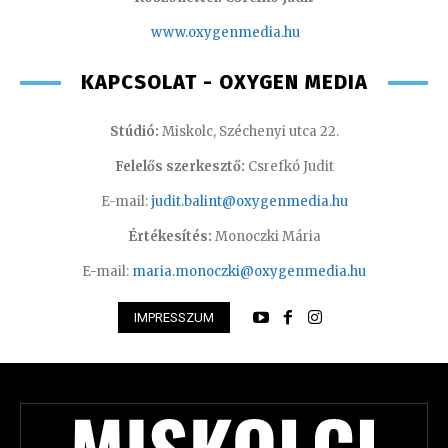
www.oxyge
nmedia.hu
KAPCSOLAT - OXYGEN MEDIA
Stúdió:
Miskolc, Széchenyi utca 22.
Felelős szerkesztő:
Csrefkó Judit
E-mail:
judit.balint@oxygenmedia.hu
Értékesítés:
Monoczki Mária
E-mail:
maria.monoczki@oxygenmedia.hu
IMPRESSZUM