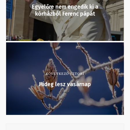
Egyelőre nem engedik ki a
kórházból Ferenc pápát
KÖVETKEZŐ SZTORI
Hideg lesz vasárnap