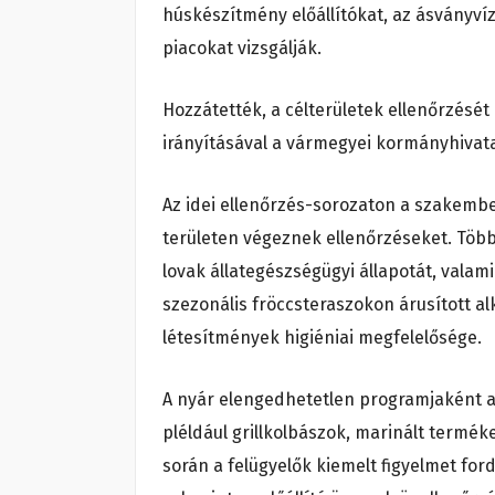
húskészítmény előállítókat, az ásványvíz-
piacokat vizsgálják.
Hozzátették, a célterületek ellenőrzését
irányításával a vármegyei kormányhivata
Az idei ellenőrzés-sorozaton a szakemb
területen végeznek ellenőrzéseket. Többe
lovak állategészségügyi állapotát, valam
szezonális fröccsteraszokon árusított al
létesítmények higiéniai megfelelősége.
A nyár elengedhetetlen programjaként a 
pléldául grillkolbászok, marinált termék
során a felügyelők kiemelt figyelmet f