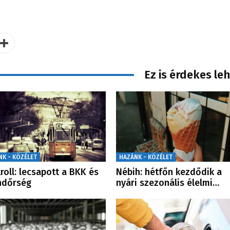
Ez is érdekes le
NK - KÖZÉLET
HAZÁNK - KÖZÉLET
roll: lecsapott a BKK és
Nébih: hétfőn kezdődik a
ndőrség
nyári szezonális élelmi…