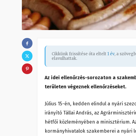
Cikkünk frissítése óta eltelt
1 év
, a szöveg
elavulhattak.
Az idei ellenőrzés-sorozaton a szake
területen végeznek ellenőrzéseket.
Július 15-én, kedden elindul a nyári szez
irányító Tállai András, az Agrárminisztér
hétfői közleményében a minisztérium. Az
kormányhivatalok szakemberei a nyári lov