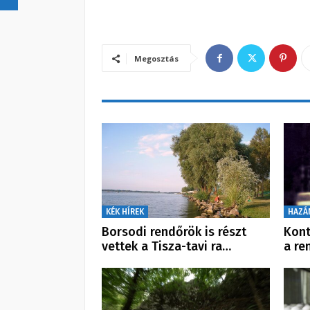
Megosztás
KÉK HÍREK
HAZÁ
Borsodi rendőrök is részt
Kont
vettek a Tisza-tavi ra…
a re