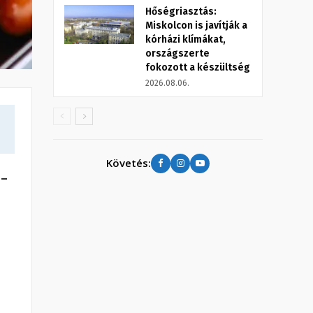
Hőségriasztás:
Miskolcon is javítják a
kórházi klímákat,
országszerte
fokozott a készültség
2026.08.06.
Követés:
 –