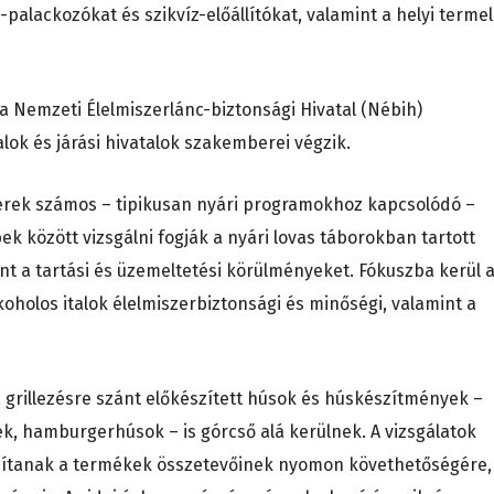
palackozókat és szikvíz-előállítókat, valamint a helyi termel
 a Nemzeti Élelmiszerlánc-biztonsági Hivatal (Nébih)
lok és járási hivatalok szakemberei végzik.
erek számos – tipikusan nyári programokhoz kapcsolódó –
k között vizsgálni fogják a nyári lovas táborokban tartott
int a tartási és üzemeltetési körülményeket. Fókuszba kerül 
koholos italok élelmiszerbiztonsági és minőségi, valamint a
grillezésre szánt előkészített húsok és húskészítmények –
ek, hamburgerhúsok – is górcső alá kerülnek. A vizsgálatok
ordítanak a termékek összetevőinek nyomon követhetőségére,