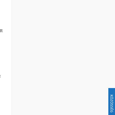
tt
:
KÖZÖSSÉG