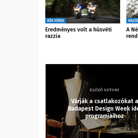
KÉK HÍREK
HAZÁ
Eredményes volt a húsvéti
A Né
razzia
rend
ELŐZŐ SZTORI
Várják a csatlakozókat 
Budapest Design Week id
programjaihoz