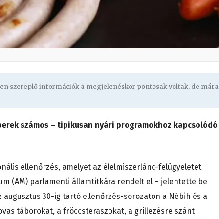
ben szereplő információk a megjelenéskor pontosak voltak, de mára
mberek számos – tipikusan nyári programokhoz kapcsolódó
onális ellenőrzés, amelyet az élelmiszerlánc-felügyeletet
ium (AM) parlamenti államtitkára rendelt el – jelentette be
 augusztus 30-ig tartó ellenőrzés-sorozaton a Nébih és a
as táborokat, a fröccsteraszokat, a grillezésre szánt