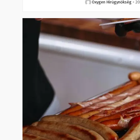
Oxygen Hirügynökség
-
20