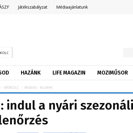
ÁSZF
Játékszabályzat
Médiaajánlatunk
SKOLC
SOD
HAZÁNK
LIFE MAGAZIN
MOZIMŰSOR
MISKOLC
Miskolc - Közélet
 indul a nyári szezonál
lenőrzés