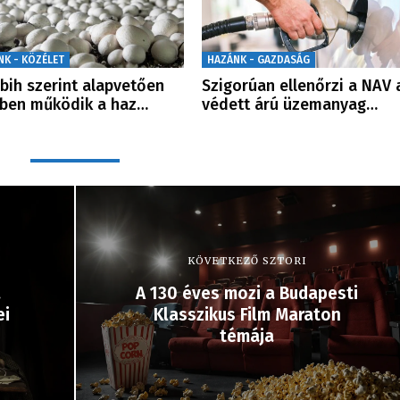
NK - KÖZÉLET
HAZÁNK - GAZDASÁG
bih szerint alapvetően
Szigorúan ellenőrzi a NAV 
ben működik a haz…
védett árú üzemanyag…
KÖVETKEZŐ SZTORI
a
A 130 éves mozi a Budapesti
ei
Klasszikus Film Maraton
témája