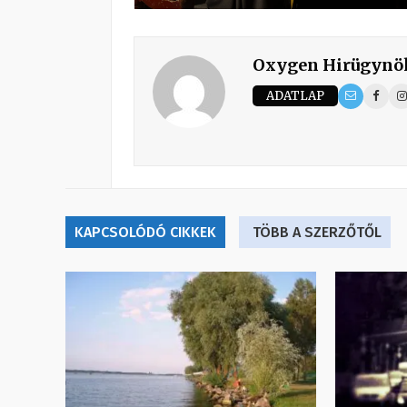
Oxygen Hirügynö
ADATLAP
KAPCSOLÓDÓ CIKKEK
TÖBB A SZERZŐTŐL