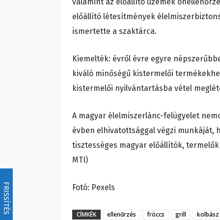
valamint az előállító üzemek önellenőrzé
előállító létesítmények élelmiszerbiztons
ismertette a szaktárca.
Kiemelték: évről évre egyre népszerűbbe
kiváló minőségű kistermelői termékekhe
kistermelői nyilvántartásba vétel meglé
A magyar élelmiszerlánc-felügyelet nem
évben elhivatottsággal végzi munkáját, 
tisztességes magyar előállítók, termelők
MTI)
FRISSÍTÉS
Fotó: Pexels
CÍMKÉK
ellenőrzés
fröccs
grill
kolbász