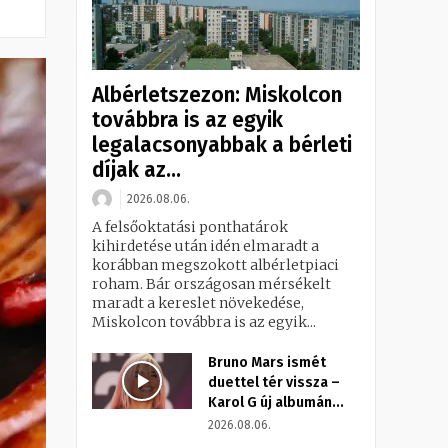
Albérletszezon: Miskolcon
továbbra is az egyik
legalacsonyabbak a bérleti
díjak az...
2026.08.06.
A felsőoktatási ponthatárok
kihirdetése után idén elmaradt a
korábban megszokott albérletpiaci
roham. Bár országosan mérsékelt
maradt a kereslet növekedése,
Miskolcon továbbra is az egyik...
Bruno Mars ismét
duettel tér vissza –
Karol G új albumán...
2026.08.06.