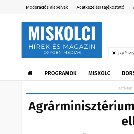
Moderációs alapelvek
Adatkezelési tájékoztató
C
37.9
MI
PROGRAMOK
MISKOLC
BOR
Kezdőlap
Agrárminisztérium:
el