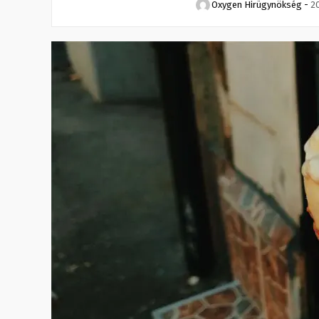
Oxygen Hirügynökség
-
2