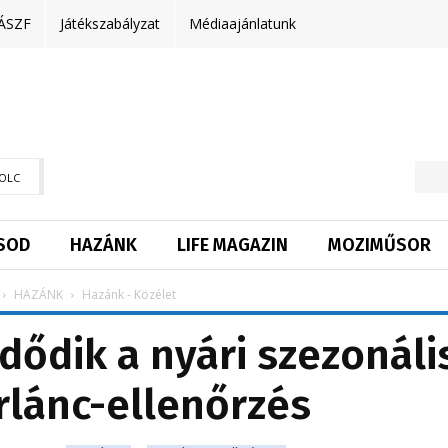
ÁSZF
Játékszabályzat
Médiaajánlatunk
OLC
SOD
HAZÁNK
LIFE MAGAZIN
MOZIMŰSOR
HAZÁNK
Hazánk - Közélet
dődik a nyári szezonáli
rlánc-ellenőrzés