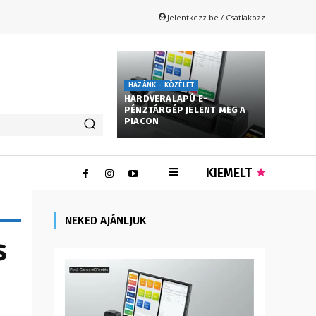
Jelentkezz be / Csatlakozz
HAZÁNK - KÖZÉLET
HARDVERALAPÚ E-
PÉNZTÁRGÉP JELENT MEG A
PIACON
KIEMELT
NEKED AJÁNLJUK
s