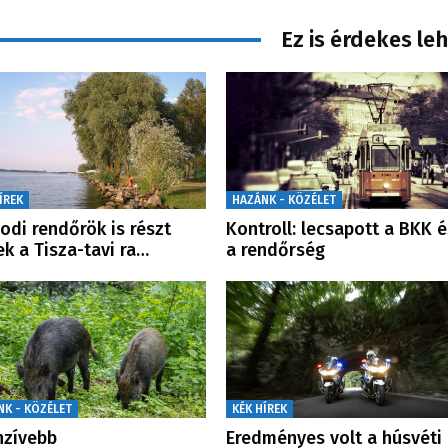
Ez is érdekes le
ÍREK
HAZÁNK - KÖZÉLET
odi rendőrök is részt
Kontroll: lecsapott a BKK é
ek a Tisza-tavi ra…
a rendőrség
NK - KÖZÉLET
KÉK HÍREK
nzívebb
Eredményes volt a húsvéti