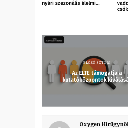
nyári szezonális élelmi…
vadd
csök
ELŐZŐ SZTORI
Az ELTE támogatja a
kutatóközpontok kiválás
Oxygen Hirügynö