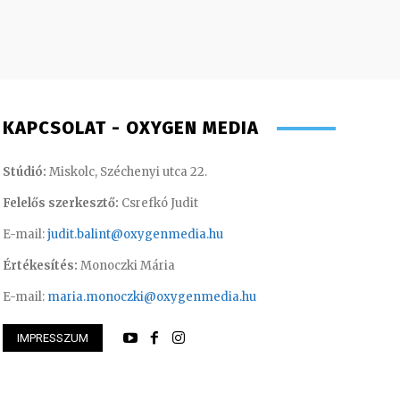
KAPCSOLAT - OXYGEN MEDIA
Stúdió:
Miskolc, Széchenyi utca 22.
Felelős szerkesztő:
Csrefkó Judit
E-mail:
judit.balint@oxygenmedia.hu
Értékesítés:
Monoczki Mária
E-mail:
maria.monoczki@oxygenmedia.hu
IMPRESSZUM
öníz – sales manager
Huszti Tamás – ope