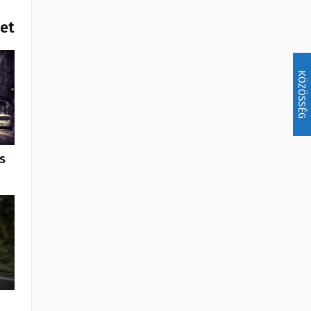
het
KÖZÖSSÉG
s