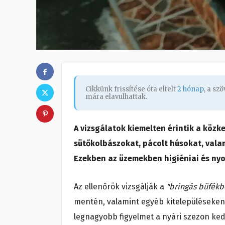
Cikkünk frissítése óta eltelt
2 hónap
, a sz
mára elavulhattak.
A
vizsgálatok kiemelten érintik a közked
sütőkolbászokat, pácolt húsokat, valam
Ezekben az üzemekben higiéniai és ny
Az ellenőrök vizsgálják a
"bringás büfékb
mentén, valamint egyéb kitelepüléseken 
legnagyobb figyelmet a nyári szezon kedv