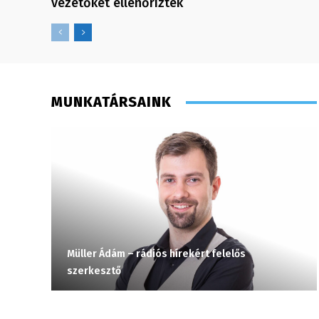
vezetőket ellenőrizték
MUNKATÁRSAINK
Müller Ádám – rádiós hírekért felelős
szerkesztő