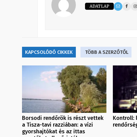
ADATLAP
KAPCSOLÓDÓ CIKKEK
TÖBB A SZERZŐTŐL
Borsodi rendőrök is részt vettek
Kontroll:
a Tisza-tavi razziában: a vízi
rendőrsé
gyorshajtókat és az ittas