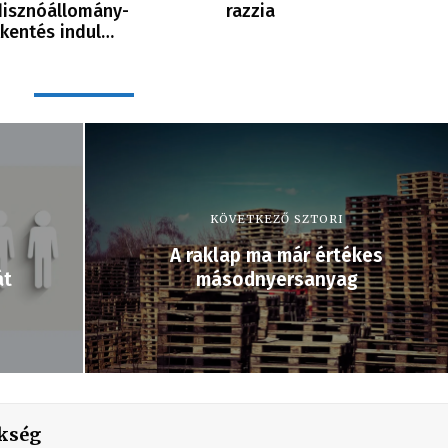
isznóállomány-
razzia
kentés indul…
KÖVETKEZŐ SZTORI
A raklap ma már értékes
át
másodnyersanyag
kség