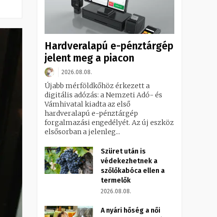
Hardveralapú e-pénztárgép
jelent meg a piacon
2026.08.08.
Újabb mérföldkőhöz érkezett a
digitális adózás: a Nemzeti Adó- és
Vámhivatal kiadta az első
hardveralapú e-pénztárgép
forgalmazási engedélyét. Az új eszköz
elsősorban a jelenleg...
Szüret után is
védekezhetnek a
szőlőkabóca ellen a
termelők
2026.08.08.
A nyári hőség a női