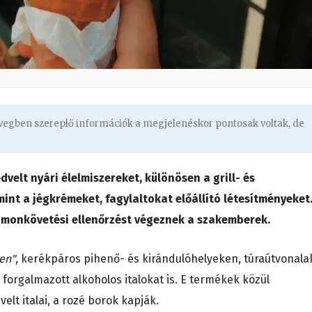
övegben szereplő információk a megjelenéskor pontosak voltak, de
velt nyári élelmiszereket, különösen a grill- és
int a jégkrémeket, fagylaltokat előállító létesítményeket
omonkövetési ellenőrzést végeznek a szakemberek.
en"
, kerékpáros pihenő- és kirándulóhelyeken, túraútvonala
forgalmazott alkoholos italokat is. E termékek közül
elt italai, a rozé borok kapják.