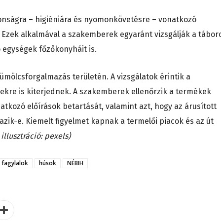
onságra – higiéniára és nyomonkövetésre – vonatkozó
g. Ezek alkalmával a szakemberek egyaránt vizsgálják a tábor
ó egységek főzőkonyháit is.
yümölcsforgalmazás területén. A vizsgálatok érintik a
ekre is kiterjednek. A szakemberek ellenőrzik a termékek
tkozó előírások betartását, valamint azt, hogy az árusított
zik-e. Kiemelt figyelmet kapnak a termelői piacok és az út
 illusztráció: pexels)
fagylalok
húsok
NÉBIH