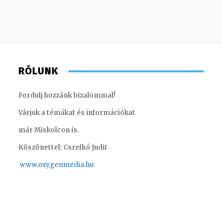
RÓLUNK
Fordulj hozzánk bizalommal!
Várjuk a témákat és információkat
már Miskolcon is.
Köszönettel: Csrefkó Judit
www.oxyge
nmedia.hu
Farkasdi Gyula – technikus
Szabó D