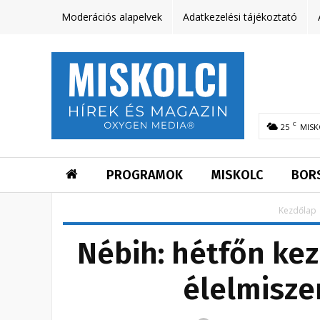
Moderációs alapelvek
Adatkezelési tájékoztató
C
25
MISK
PROGRAMOK
MISKOLC
BOR
Kezdőlap
Nébih: hétfőn kez
élelmisze