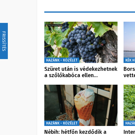
FRISSÍTÉS
HAZÁNK - KÖZÉLET
KÉK H
Szüret után is védekezhetnek
Bors
a szőlőkabóca ellen…
vett
HAZÁNK - KÖZÉLET
HAZÁ
Nébih: hétfőn kezdődik a
Inte