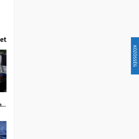
het
KÖZÖSSÉG
n…