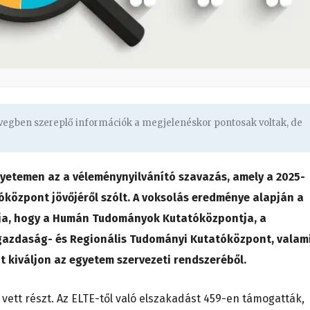
övegben szereplő információk a megjelenéskor pontosak voltak, de
yetemen az a véleménynyilvánító szavazás, amely a 2025-
óközpont jövőjéről szólt. A voksolás eredménye alapján a
ja, hogy a Humán Tudományok Kutatóközpontja, a
azdaság- és Regionális Tudományi Kutatóközpont, valam
kiváljon az egyetem szervezeti rendszeréből.
 vett részt. Az ELTE-től való elszakadást 459-en támogatták,