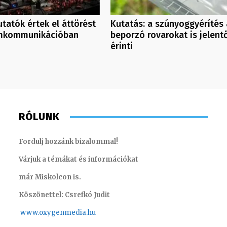
tatók értek el áttörést
Kutatás: a szúnyoggyérítés 
mkommunikációban
beporzó rovarokat is jelent
érinti
RÓLUNK
Fordulj hozzánk bizalommal!
Várjuk a témákat és információkat
már Miskolcon is.
Köszönettel: Csrefkó Judit
www.oxyge
nmedia.hu