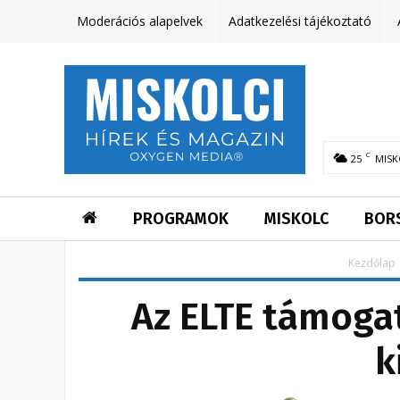
Moderációs alapelvek
Adatkezelési tájékoztató
C
25
MISK
PROGRAMOK
MISKOLC
BOR
Kezdőlap
Az ELTE támoga
k