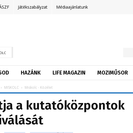
ÁSZF
Játékszabályzat
Médiaajánlatunk
OLC
SOD
HAZÁNK
LIFE MAGAZIN
MOZIMŰSOR
MISKOLC
Miskolc - Közélet
tja a kutatóközpontok
iválását