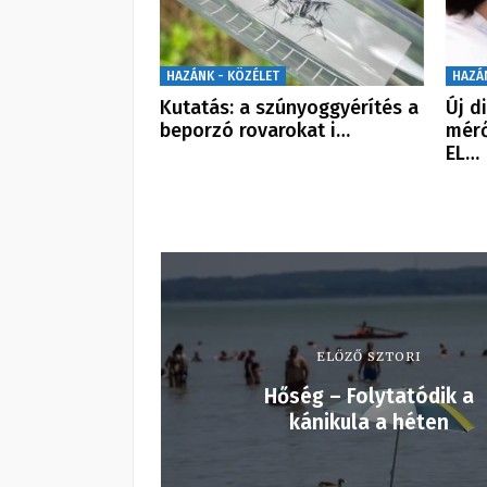
HAZÁNK - KÖZÉLET
HAZÁ
Kutatás: a szúnyoggyérítés a
Új d
beporzó rovarokat i…
mérő
EL…
ELŐZŐ SZTORI
Hőség – Folytatódik a
kánikula a héten