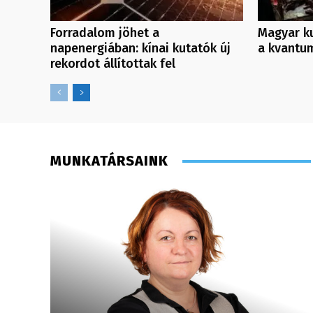
Forradalom jöhet a
Magyar ku
napenergiában: kínai kutatók új
a kvantu
rekordot állítottak fel
MUNKATÁRSAINK