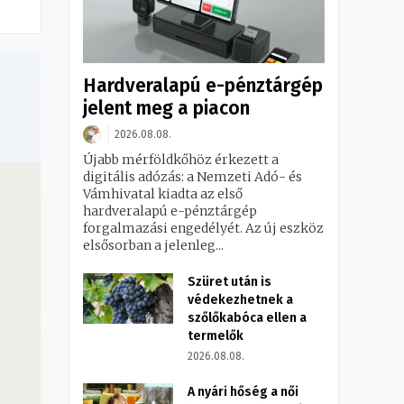
Hardveralapú e-pénztárgép
jelent meg a piacon
2026.08.08.
Újabb mérföldkőhöz érkezett a
digitális adózás: a Nemzeti Adó- és
Vámhivatal kiadta az első
hardveralapú e-pénztárgép
forgalmazási engedélyét. Az új eszköz
elsősorban a jelenleg...
Szüret után is
védekezhetnek a
szőlőkabóca ellen a
termelők
2026.08.08.
A nyári hőség a női