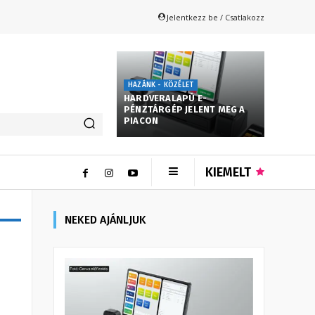
Jelentkezz be / Csatlakozz
HAZÁNK - KÖZÉLET
HARDVERALAPÚ E-
PÉNZTÁRGÉP JELENT MEG A
PIACON
KIEMELT
NEKED AJÁNLJUK