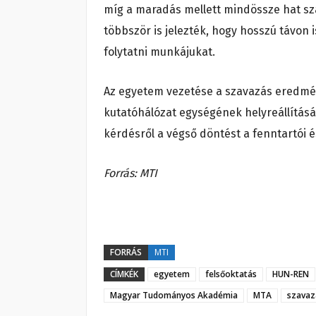
míg a maradás mellett mindössze hat sz
többször is jelezték, hogy hosszú távo
folytatni munkájukat.
Az egyetem vezetése a szavazás eredmén
kutatóhálózat egységének helyreállításá
kérdésről a végső döntést a fenntartói 
Forrás: MTI
FORRÁS
MTI
CÍMKÉK
egyetem
felsőoktatás
HUN-REN
Magyar Tudományos Akadémia
MTA
szavaz