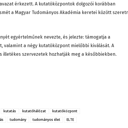
avazat érkezett. A kutatóközpontok dolgozói korábban
n ismét a Magyar Tudományos Akadémia keretei között szeret
yét egyértelműnek nevezte, és jelezte: támogatja a
t, valamint a négy kutatóközpont mielőbbi kiválását. A
és illetékes szervezetek hozhatják meg a későbbiekben.
kutatás
kutatóhálózat
kutatóközpont
ás
tudomány
tudományos élet
ELTE