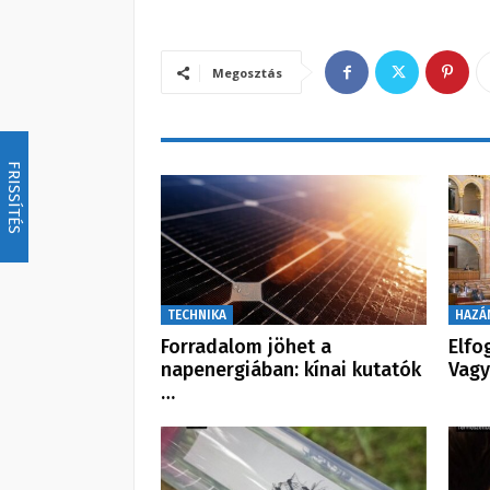
Megosztás
FRISSÍTÉS
TECHNIKA
HAZÁ
Forradalom jöhet a
Elfo
napenergiában: kínai kutatók
Vagy
…