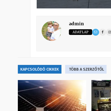
admin
ADATLAP
KAPCSOLÓDÓ CIKKEK
TÖBB A SZERZŐTŐL