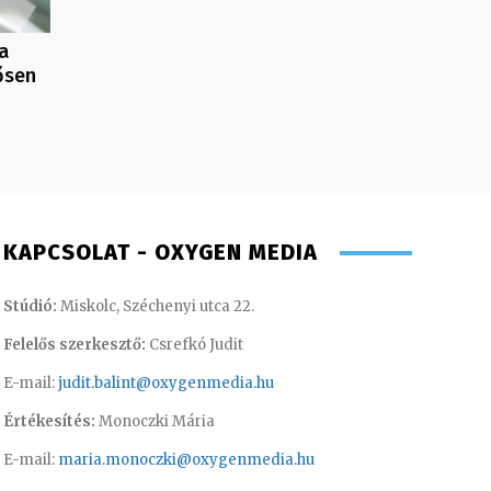
a
ősen
KAPCSOLAT - OXYGEN MEDIA
Stúdió:
Miskolc, Széchenyi utca 22.
Felelős szerkesztő:
Csrefkó Judit
E-mail:
judit.balint@oxygenmedia.hu
Értékesítés:
Monoczki Mária
E-mail:
maria.monoczki@oxygenmedia.hu