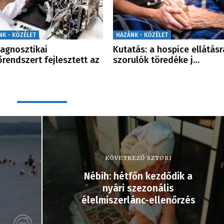
NK - KÖZÉLET
HAZÁNK - KÖZÉLET
iagnosztikai
Kutatás: a hospice ellátásr
rendszert fejlesztett az
szorulók töredéke j…
KÖVETKEZŐ SZTORI
Nébih: hétfőn kezdődik a
nyári szezonális
élelmiszerlánc-ellenőrzés