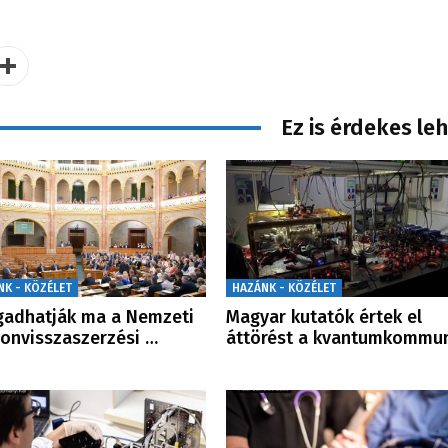
Ez is érdekes le
NK - KÖZÉLET
HAZÁNK - KÖZÉLET
gadhatják ma a Nemzeti
Magyar kutatók értek el
onvisszaszerzési …
áttörést a kvantumkommu