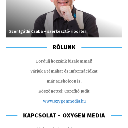
Szentgáthi Csaba – szerkesztő-riporter
P
RÓLUNK
Fordulj hozzánk bizalommal!
Várjuk a témákat és információkat
már Miskolcon is.
Köszönettel: Csrefkó Judit
www.oxyge
nmedia.hu
KAPCSOLAT - OXYGEN MEDIA