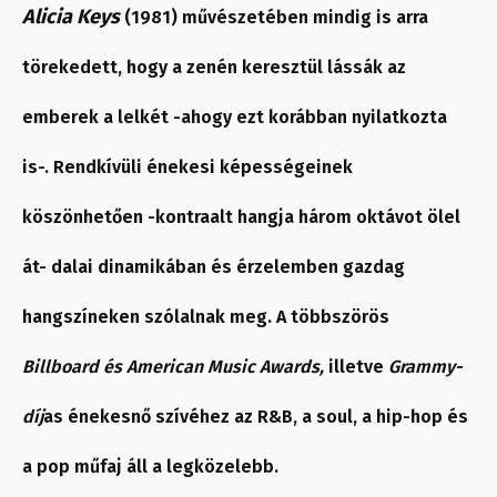
Alicia Keys
(1981) művészetében mindig is arra
törekedett, hogy a zenén keresztül lássák az
emberek a lelkét -ahogy ezt korábban nyilatkozta
is-. Rendkívüli énekesi képességeinek
köszönhetően -kontraalt hangja három oktávot ölel
át- dalai dinamikában és érzelemben gazdag
hangszíneken szólalnak meg. A többszörös
Billboard és American Music Awards,
illetve
Grammy-
díj
as énekesnő szívéhez az R&B, a soul, a hip-hop és
a pop műfaj áll a legközelebb.