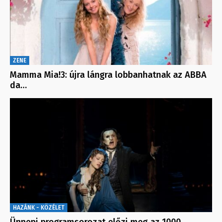
ZENE
Mamma Mia!3: újra lángra lobbanhatnak az ABBA
da…
HAZÁNK - KÖZÉLET
Ünnepi programsorozat előzi meg az 1000.