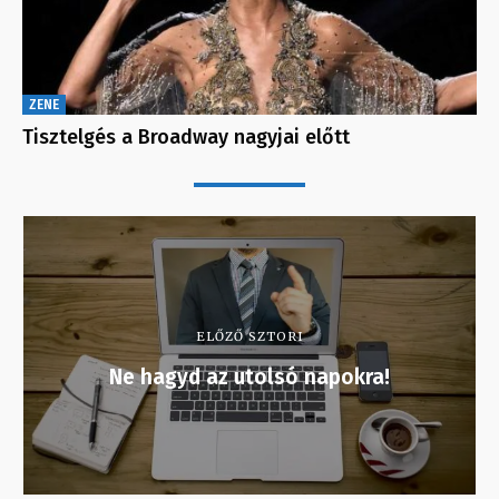
ZENE
Tisztelgés a Broadway nagyjai előtt
ELŐZŐ SZTORI
Ne hagyd az utolsó napokra!