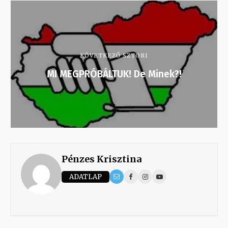
KÖVETKEZŐ SZTORI
MI MEGPRÓBÁLTUK! De Minek?!
Pénzes Krisztina
ADATLAP