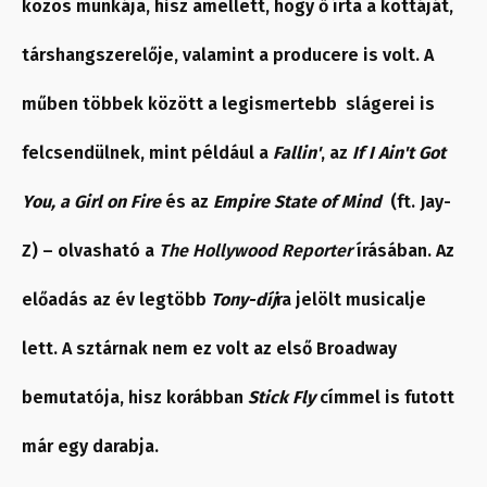
közös munkája, hisz amellett, hogy ő írta a kottáját,
társhangszerelője, valamint a producere is volt. A
műben többek között a legismertebb slágerei is
felcsendülnek, mint például a
Fallin'
, az
If I Ain't Got
You, a Girl on Fire
és az
Empire State of Mind
(ft. Jay-
Z) – olvasható a
The Hollywood Reporter
írásában. Az
előadás az év legtöbb
Tony-díj
ra jelölt musicalje
lett. A sztárnak nem ez volt az első Broadway
bemutatója, hisz korábban
Stick Fly
címmel is futott
már egy darabja.