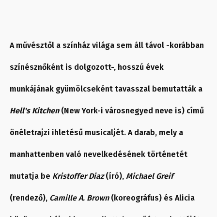
A művésztől a színház világa sem áll távol -korábban
színésznőként is dolgozott-, hosszú évek
munkájának gyümölcseként tavasszal bemutatták a
Hell's Kitchen
(New York-i városnegyed neve is) című
önéletrajzi ihletésű musicaljét. A darab, mely a
manhattenben való nevelkedésének történetét
mutatja be
Kristoffer Diaz
(író),
Michael Greif
(rendező),
Camille A. Brown
(koreográfus) és Alicia