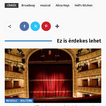
CÍMKÉK
Broadway
musical
Alicia Keys
Hell's Kitchen
Ez is érdekes lehet
MISKOLC - KULTÚRA