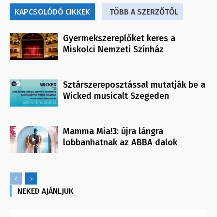
KAPCSOLÓDÓ CIKKEK
TÖBB A SZERZŐTŐL
Gyermekszereplőket keres a
Miskolci Nemzeti Színház
Sztárszereposztással mutatják be a
Wicked musicalt Szegeden
Mamma Mia!3: újra lángra
lobbanhatnak az ABBA dalok
NEKED AJÁNLJUK