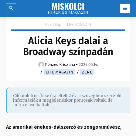
Kezdőlap
LIFE MAGAZIN
Alicia Keys dalai a
Broadway színpadán
Pénzes Krisztina
-
2024.05.14.
LIFE MAGAZIN
ZENE
Cikkünk frissítése óta eltelt
2 év
, a szövegben szereplő
információk a megjelenéskor pontosak voltak, de
mára elavulhattak.
Az amerikai énekes-dalszerző és zongoraművész,