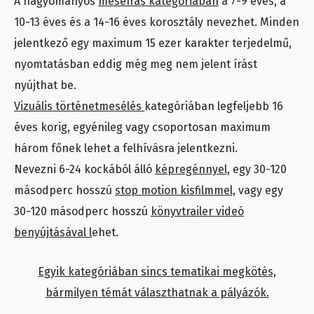
A hagyományos
meseírás kategóriában
a 7-9 éves, a
10-13 éves és a 14-16 éves korosztály nevezhet. Minden
jelentkező egy maximum 15 ezer karakter terjedelmű,
nyomtatásban eddig még meg nem jelent írást
nyújthat be.
Vizuális történetmesélés
kategóriában legfeljebb 16
éves korig, egyénileg vagy csoportosan maximum
három főnek lehet a felhívásra jelentkezni.
Nevezni 6-24 kockából álló
képregénnyel,
egy 30-120
másodperc hosszú
stop motion kisfilmmel,
vagy egy
30-120 másodperc hosszú
könyvtrailer videó
benyújtásával l
ehet.
Egyik kategóriában sincs tematikai megkötés,
bármilyen témát választhatnak a pályázók.