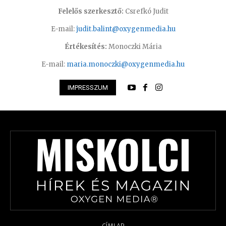
Felelős szerkesztő:
Csrefkó Judit
E-mail:
judit.balint@oxygenmedia.hu
Értékesítés:
Monoczki Mária
E-mail:
maria.monoczki@oxygenmedia.hu
IMPRESSZUM