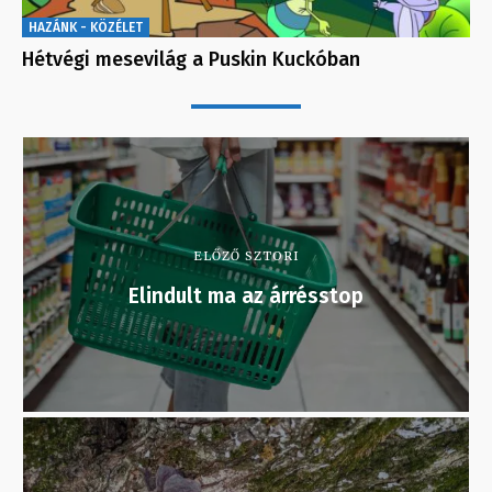
HAZÁNK - KÖZÉLET
Hétvégi mesevilág a Puskin Kuckóban
ELŐZŐ SZTORI
Elindult ma az árrésstop