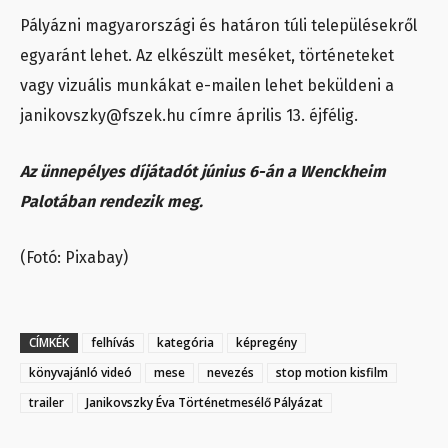
Pályázni magyarországi és határon túli településekről
egyaránt lehet. Az elkészült meséket, történeteket
vagy vizuális munkákat e-mailen lehet beküldeni a
janikovszky@fszek.hu címre április 13. éjfélig.
Az ünnepélyes díjátadót június 6-án a Wenckheim
Palotában rendezik meg.
(Fotó: Pixabay)
CÍMKÉK
felhívás
kategória
képregény
könyvajánló videó
mese
nevezés
stop motion kisfilm
trailer
Janikovszky Éva Történetmesélő Pályázat