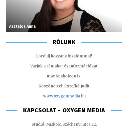
Asztalos Anna
M
RÓLUNK
Fordulj hozzánk bizalommal!
Várjuk a témákat és információkat
már Miskolcon is.
Köszönettel: Csrefkó Judit
www.oxyge
nmedia.hu
KAPCSOLAT - OXYGEN MEDIA
Stúdió:
Miskolc, Széchenyi utca 22.