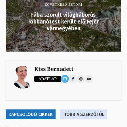
KÖVETKEZŐ SZTORI
Fába szorult világháborús
robbanótest került elő Fejér
vármegyében
Kiss Bernadett
ADATLAP
KAPCSOLÓDÓ CIKKEK
TÖBB A SZERZŐTŐL