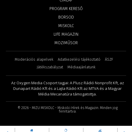
CÍMLAP
PROGRAM KERESŐ
BORSOD
MISKOLC
LIFE MAGAZIN
MOZIMŰSOR
Moderációs alapelvek
Adatkezelési tájékoztató
ÁSZF
Játékszabályzat
Médiaajánlatunk
Az Oxygen Media Csoport tagjai: A Plusz Rádió Nonprofit Kft, az
Dunapart Rádió Kft és a Lajta Rádió Kft az MTVA és a Magyar
Média Mecanatúra támogatottja.
©
2026
- MIZU MISKOLC - Miskolci Hírek és Magazin. Minden jog
fenntartva.