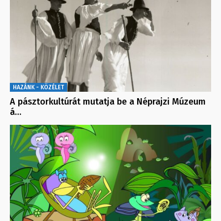
HAZÁNK - KÖZÉLET
A pásztorkultúrát mutatja be a Néprajzi Múzeum
á…