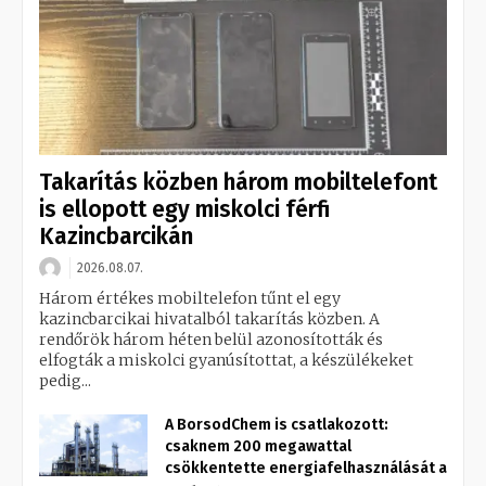
Takarítás közben három mobiltelefont
is ellopott egy miskolci férfi
Kazincbarcikán
2026.08.07.
Három értékes mobiltelefon tűnt el egy
kazincbarcikai hivatalból takarítás közben. A
rendőrök három héten belül azonosították és
elfogták a miskolci gyanúsítottat, a készülékeket
pedig...
A BorsodChem is csatlakozott:
csaknem 200 megawattal
csökkentette energiafelhasználását a