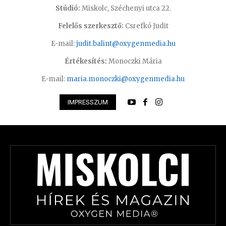
Stúdió:
Miskolc, Széchenyi utca 22.
Felelős szerkesztő:
Csrefkó Judit
E-mail:
judit.balint@oxygenmedia.hu
Értékesítés:
Monoczki Mária
E-mail:
maria.monoczki@oxygenmedia.hu
IMPRESSZUM