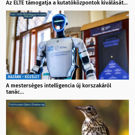
Az ELTE támogatja a kutatóközpontok kiválását…
HAZÁNK - KÖZÉLET
A mesterséges intelligencia új korszakáról
tanác…