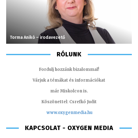
Torma Anikó – irodavezető
A
RÓLUNK
Fordulj hozzánk bizalommal!
Várjuk a témákat és információkat
már Miskolcon is.
Köszönettel: Csrefkó Judit
www.oxyge
nmedia.hu
KAPCSOLAT - OXYGEN MEDIA