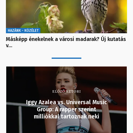
HAZÁNK - KÖZÉLET
Másképp énekelnek a városi madarak? Új kutatás
v…
ELŐZŐ SZTORI
Iggy Azalea vs. Universal Music
Group: A rapper szerint
milliókkal tartoznak neki