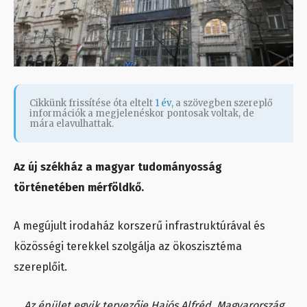
Cikkünk frissítése óta eltelt
1 év
, a szövegben szereplő
információk a megjelenéskor pontosak voltak, de
mára elavulhattak.
Az új székház a magyar tudományosság
történetében mérföldkő.
A megújult irodaház korszerű infrastruktúrával és
közösségi terekkel szolgálja az ökoszisztéma
szereplőit.
Az épület egyik tervezője Hajós Alfréd, Magyarország