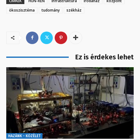
CÍMKÉK
HUN-REN
infrastruktúra
irodaház
központ
ökoszisztéma
tudomány
székház
Ez is érdekes lehet
HAZÁNK - KÖZÉLET