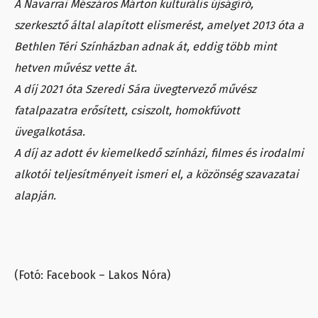
A Navarrai Mészáros Márton kulturális újságíró,
szerkesztő által alapított elismerést, amelyet 2013 óta a
Bethlen Téri Színházban adnak át, eddig több mint
hetven művész vette át.
A díj 2021 óta Szeredi Sára üvegtervező művész
fatalpazatra erősített, csiszolt, homokfúvott
üvegalkotása.
A díj az adott év kiemelkedő színházi, filmes és irodalmi
alkotói teljesítményeit ismeri el, a közönség szavazatai
alapján.
(Fotó: Facebook – Lakos Nóra)