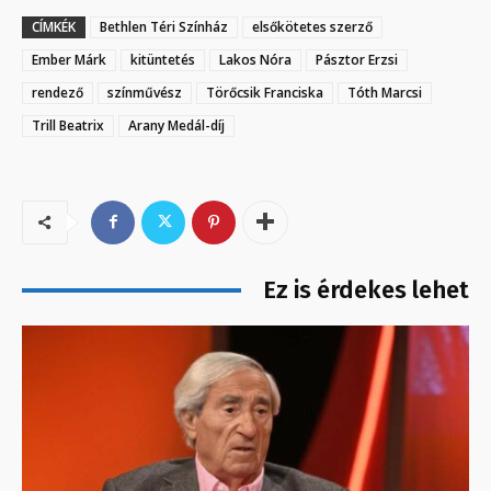
CÍMKÉK
Bethlen Téri Színház
elsőkötetes szerző
Ember Márk
kitüntetés
Lakos Nóra
Pásztor Erzsi
rendező
színművész
Törőcsik Franciska
Tóth Marcsi
Trill Beatrix
Arany Medál-díj
Ez is érdekes lehet