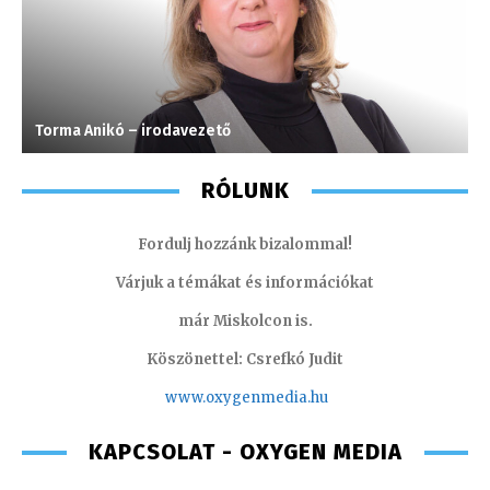
Torma Anikó – irodavezető
I
RÓLUNK
Fordulj hozzánk bizalommal!
Várjuk a témákat és információkat
már Miskolcon is.
Köszönettel: Csrefkó Judit
www.oxyge
nmedia.hu
KAPCSOLAT - OXYGEN MEDIA