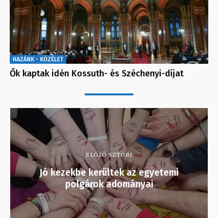
HAZÁNK - KÖZÉLET
Ők kaptak idén Kossuth- és Széchenyi-díjat
ELŐZŐ SZTORI
Jó kezekbe kerültek az egyetemi
polgárok adományai