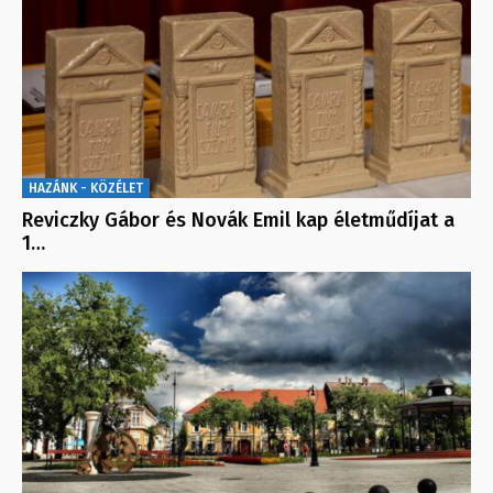
HAZÁNK - KÖZÉLET
Reviczky Gábor és Novák Emil kap életműdíjat a
1…