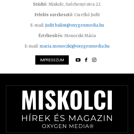
Stúdió:
Miskolc, Széchenyi utca 22.
Felelős szerkesztő:
Csrefkó Judit
E-mail:
judit.balint@oxygenmedia.hu
Értékesítés:
Monoczki Mária
E-mail:
maria.monoczki@oxygenmedia.hu
IMPRESSZUM