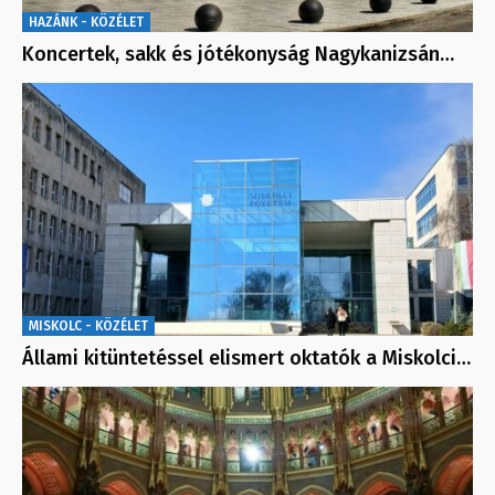
HAZÁNK - KÖZÉLET
Koncertek, sakk és jótékonyság Nagykanizsán…
MISKOLC - KÖZÉLET
Állami kitüntetéssel elismert oktatók a Miskolci…