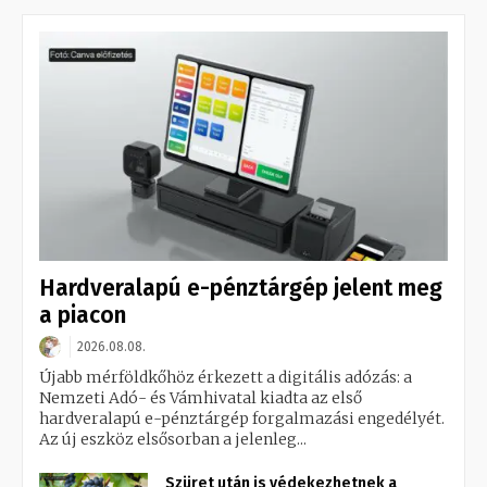
Hardveralapú e-pénztárgép jelent meg
a piacon
2026.08.08.
Újabb mérföldkőhöz érkezett a digitális adózás: a
Nemzeti Adó- és Vámhivatal kiadta az első
hardveralapú e-pénztárgép forgalmazási engedélyét.
Az új eszköz elsősorban a jelenleg...
Szüret után is védekezhetnek a