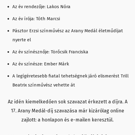
Az év rendezője: Lakos Nóra
Az év írója: Tóth Marcsi
Pásztor Erzsi színművész az Arany Medál életműdíjat
nyerte el
Az év színésznője: Törőcsik Franciska
Az év színésze: Ember Márk
A legígéretesebb fiatal tehetségnek járó elismerést Trill
Beatrix színművész vehette át
Az idén kiemelkedően sok szavazat érkezett a díjra. A
17. Arany Medál-díj szavazása már kizárólag online
zajlott: a honlapon és e-mailen keresztül.