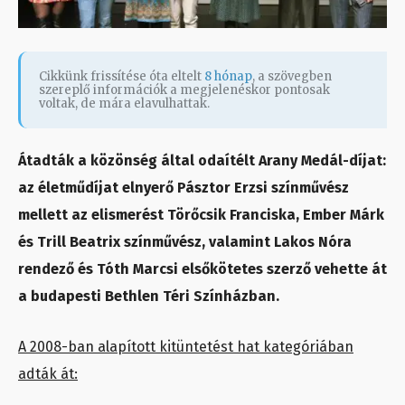
Cikkünk frissítése óta eltelt
8 hónap
, a szövegben
szereplő információk a megjelenéskor pontosak
voltak, de mára elavulhattak.
Átadták a közönség által odaítélt Arany Medál-díjat:
az életműdíjat elnyerő Pásztor Erzsi színművész
mellett az elismerést Törőcsik Franciska, Ember Márk
és Trill Beatrix színművész, valamint Lakos Nóra
rendező és Tóth Marcsi elsőkötetes szerző vehette át
a budapesti Bethlen Téri Színházban.
A 2008-ban alapított kitüntetést hat kategóriában
adták át: