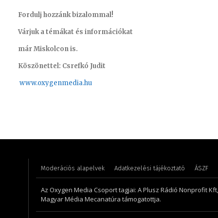
Fordulj hozzánk bizalommal!
Várjuk a témákat és információkat
már Miskolcon is.
Köszönettel: Csrefkó Judit
www.oxyge
nmedia.hu
Csrefkó
Molek Csongor – műsorvezető
riporter
Moderációs alapelvek
Adatkezelési tájékoztató
ÁSZF
Az Oxygen Media Csoport tagjai: A Plusz Rádió Nonprofit Kft
Magyar Média Mecanatúra támogatottja.