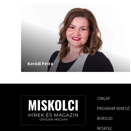
Koródi Petra
CÍMLAP
PROGRAM KERESŐ
BORSOD
MISKOLC