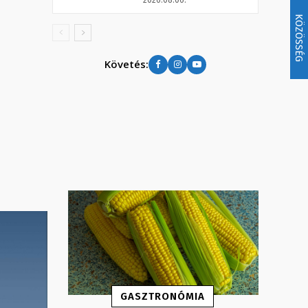
KÖZÖSSÉG
Követés:
GASZTRONÓMIA