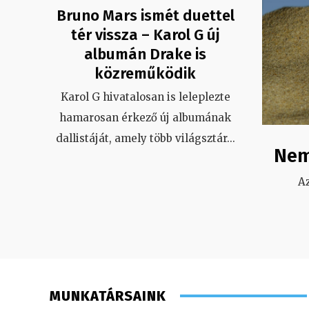
Bruno Mars ismét duettel
tér vissza – Karol G új
albumán Drake is
közreműködik
Karol G hivatalosan is leleplezte
hamarosan érkező új albumának
dallistáját, amely több világsztár
...
Nem
A
MUNKATÁRSAINK