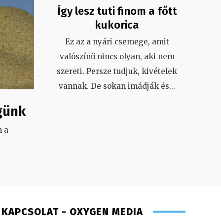
Így lesz tuti finom a főtt
kukorica
Ez az a nyári csemege, amit
valószínű nincs olyan, aki nem
szereti. Persze tudjuk, kivételek
vannak. De sokan imádják és
...
günk
 a
.
KAPCSOLAT - OXYGEN MEDIA