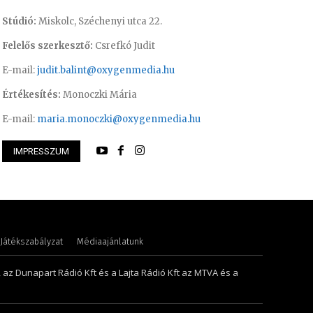
Stúdió:
Miskolc, Széchenyi utca 22.
Felelős szerkesztő:
Csrefkó Judit
E-mail:
judit.balint@oxygenmedia.hu
Értékesítés:
Monoczki Mária
E-mail:
maria.monoczki@oxygenmedia.hu
 Judit – műsorvezető, szerkesztő-
Müller Ádám – rádió
IMPRESSZUM
szerkesztő
Játékszabályzat
Médiaajánlatunk
, az Dunapart Rádió Kft és a Lajta Rádió Kft az MTVA és a