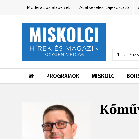
Moderációs alapelvek
Adatkezelési tájékoztató
C
32.3
MI
PROGRAMOK
MISKOLC
BOR
Kőműv