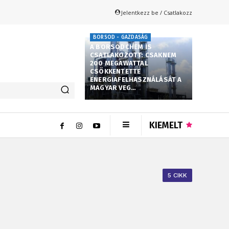
Jelentkezz be / Csatlakozz
BORSOD - GAZDASÁG
A BORSODCHEM IS
CSATLAKOZOTT: CSAKNEM
200 MEGAWATTAL
CSÖKKENTETTE
ENERGIAFELHASZNÁLÁSÁT A
MAGYAR VEG…
KIEMELT
5 CIKK