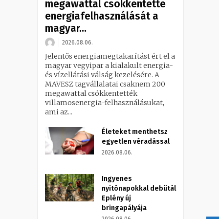
megawattal csökkentette
energiafelhasználását a
magyar...
2026.08.06.
Jelentős energiamegtakarítást ért el a
magyar vegyipar a kialakult energia-
és vízellátási válság kezelésére. A
MAVESZ tagvállalatai csaknem 200
megawattal csökkentették
villamosenergia-felhasználásukat,
ami az...
Életeket menthetsz
egyetlen véradással
2026.08.06.
Ingyenes
nyitónapokkal debütál
Eplény új
bringapályája
2026.08.06.