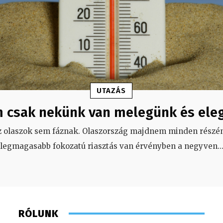
UTAZÁS
 csak nekünk van melegünk és ele
z olaszok sem fáznak. Olaszország majdnem minden részén
legmagasabb fokozatú riasztás van érvényben a negyven
..
RÓLUNK