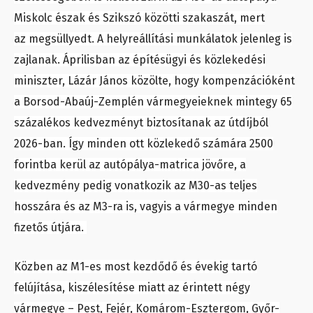
Miskolc észak és Szikszó közötti szakaszát, mert
az megsüllyedt. A helyreállítási munkálatok jelenleg is
zajlanak. Áprilisban az építésügyi és közlekedési
miniszter, Lázár János közölte, hogy kompenzációként
a Borsod-Abaúj-Zemplén vármegyeieknek mintegy 65
százalékos kedvezményt biztosítanak az útdíjból
2026-ban. Így minden ott közlekedő számára 2500
forintba kerül az autópálya-matrica jövőre, a
kedvezmény pedig vonatkozik az M30-as teljes
hosszára és az M3-ra is, vagyis a vármegye minden
fizetős útjára.
Közben az M1-es most kezdődő és évekig tartó
felújítása, kiszélesítése miatt az érintett négy
vármegye – Pest, Fejér, Komárom-Esztergom, Győr-