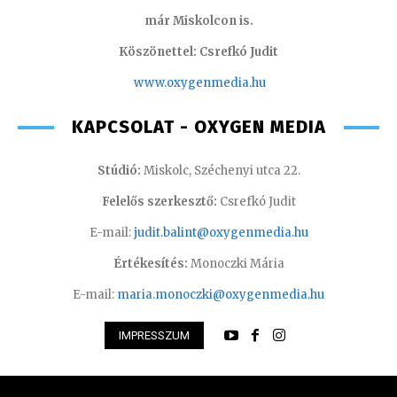
már Miskolcon is.
Köszönettel: Csrefkó Judit
www.oxyge
nmedia.hu
KAPCSOLAT - OXYGEN MEDIA
Stúdió:
Miskolc, Széchenyi utca 22.
Felelős szerkesztő:
Csrefkó Judit
E-mail:
judit.balint@oxygenmedia.hu
Értékesítés:
Monoczki Mária
E-mail:
maria.monoczki@oxygenmedia.hu
IMPRESSZUM