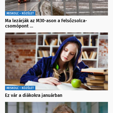
MISKOLC - KÖZÉLET
Ma lezárják az M30-ason a Felsőzsolca-
csomópont …
MISKOLC - KÖZÉLET
Ez vár a diákokra januárban