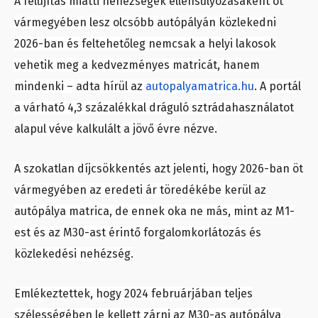
A felújítás miatti nehézségek ellensúlyozásaként öt
vármegyében lesz olcsóbb autópályán közlekedni
2026-ban és feltehetőleg nemcsak a helyi lakosok
vehetik meg a kedvezményes matricát, hanem
mindenki – adta hírül az
autopalyamatrica.hu
. A portál
a várható 4,3 százalékkal dráguló sztrádahasználatot
alapul véve kalkulált a jövő évre nézve.
A szokatlan díjcsökkentés azt jelenti, hogy 2026-ban öt
vármegyében az eredeti ár töredékébe kerül az
autópálya matrica, de ennek oka ne más, mint az M1-
est és az M30-ast érintő forgalomkorlátozás és
közlekedési nehézség.
Emlékeztettek, hogy 2024 februárjában teljes
szélességében le kellett zárni az M30-as autópálya