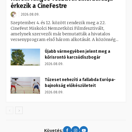
érkezik a CineFestre
2026.08.09.
Szeptember 4. és 12. között rendezik meg a 22.
CineFest Miskolci Nemzetközi Filmfesztivált,
amelynek szervezői már bemutatták a hivatalos
versenyprogram első három alkotását. A közönség...
Újabb vármegyében jelent meg a
kőrisrontó karcsúdíszbogár
2026.08.09.
Tűzeset nehezíti a fallabda Európa-
bajnokság előkészületeit
2026.08.09.
Követés: