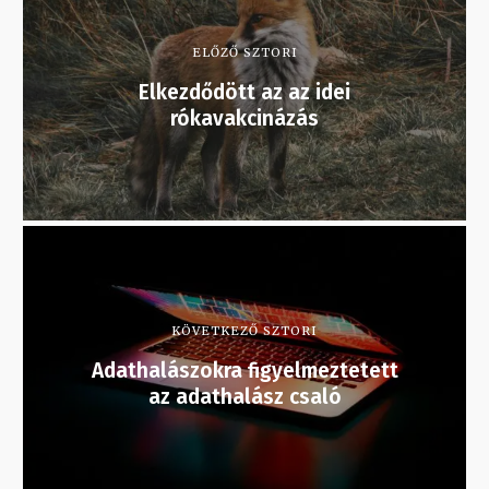
ELŐZŐ SZTORI
Elkezdődött az az idei
rókavakcinázás
KÖVETKEZŐ SZTORI
Adathalászokra figyelmeztetett
az adathalász csaló