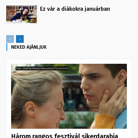
Ez vár a diákokra januárban
NEKED AJÁNLJUK
Három rangos fesztivál sikerdarabja