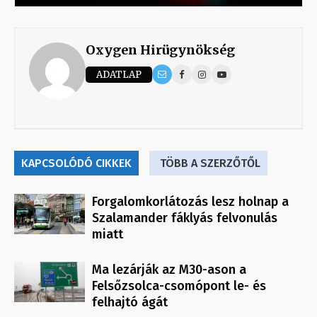
Oxygen Hirügynökség
ADATLAP
KAPCSOLÓDÓ CIKKEK
TÖBB A SZERZŐTŐL
Forgalomkorlátozás lesz holnap a
Szalamander fáklyás felvonulás
miatt
Ma lezárják az M30-ason a
Felsőzsolca-csomópont le- és
felhajtó ágát