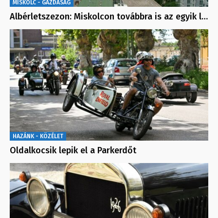
MISKOLC - GAZDASÁG
Albérletszezon: Miskolcon továbbra is az egyik l…
HAZÁNK - KÖZÉLET
Oldalkocsik lepik el a Parkerdőt