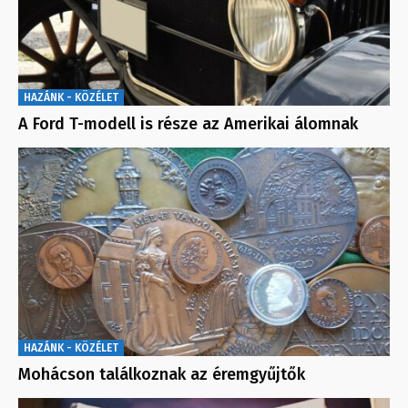
HAZÁNK - KÖZÉLET
A Ford T-modell is része az Amerikai álomnak
HAZÁNK - KÖZÉLET
Mohácson találkoznak az éremgyűjtők