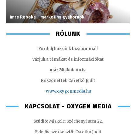
Imre Rebeka – marketing gyakornok
S
RÓLUNK
Fordulj hozzánk bizalommal!
Várjuk a témákat és információkat
már Miskolcon is.
Köszönettel: Csrefkó Judit
www.oxyge
nmedia.hu
KAPCSOLAT - OXYGEN MEDIA
Stúdió:
Miskolc, Széchenyi utca 22.
Felelős szerkesztő:
Csrefkó Judit