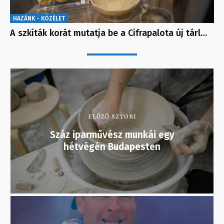
HAZÁNK - KÖZÉLET
A szkíták korát mutatja be a Cifrapalota új tárl…
ELŐZŐ SZTORI
Száz iparművész munkái egy
hétvégén Budapesten