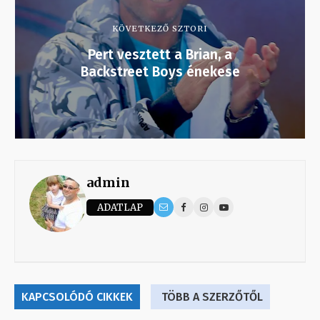
KÖVETKEZŐ SZTORI
Pert vesztett a Brian, a
Backstreet Boys énekese
admin
ADATLAP
KAPCSOLÓDÓ CIKKEK
TÖBB A SZERZŐTŐL