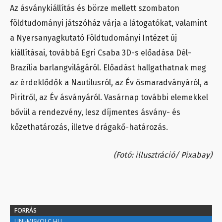
Az ásványkiállítás és börze mellett szombaton
földtudományi játszóház várja a látogatókat, valamint
a Nyersanyagkutató Földtudományi Intézet új
kiállításai, továbbá Egri Csaba 3D-s előadása Dél-
Brazília barlangvilágáról. Előadást hallgathatnak meg
az érdeklődők a Nautilusról, az Év ősmaradványáról, a
Piritről, az Év ásványáról. Vasárnap további elemekkel
bővül a rendezvény, lesz díjmentes ásvány- és
kőzethatározás, illetve drágakő-határozás.
(Fotó: illusztráció/ Pixabay)
FORRÁS
UNI-MISKOLC.HU