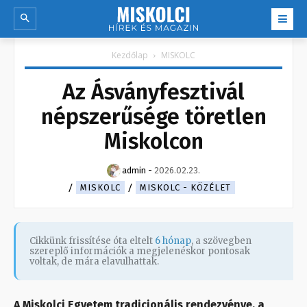
Kezdőlap
MISKOLC
Az Ásványfesztivál
népszerűsége töretlen
Miskolcon
admin
-
2026.02.23.
MISKOLC
MISKOLC - KÖZÉLET
Cikkünk frissítése óta eltelt
6 hónap
, a szövegben
szereplő információk a megjelenéskor pontosak
voltak, de mára elavulhattak.
A Miskolci Egyetem tradicionális rendezvénye, a