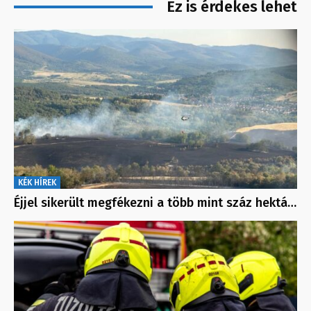
Ez is érdekes lehet
KÉK HÍREK
Éjjel sikerült megfékezni a több mint száz hektá…