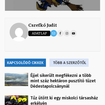
Csrefkó Judit
ADATLAP
KAPCSOLÓDÓ CIKKEK
TÖBB A SZERZŐTŐL
Éjjel sikerült megfékezni a több
mint száz hektáron pusztító tüzet
Dédestapolcsánynál
Tűz ütött ki egy miskolci társasház
erkélyén