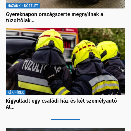
HAZÁNK - KÖZÉLET
Gyereknapon országszerte megnyílnak a
tűzoltólak…
KÉK HÍREK
Kigyulladt egy családi ház és két személyautó
Al…