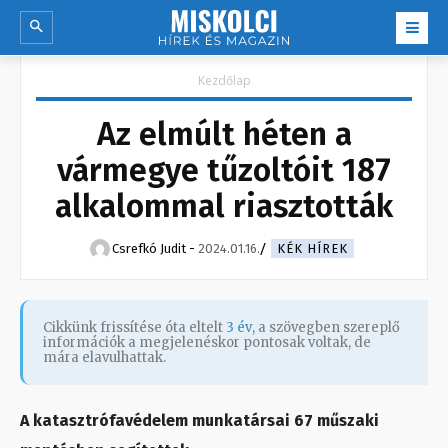
Kezdőlap
Az elmúlt héten a
vármegye tűzoltóit 187
alkalommal riasztották
Csrefkó Judit
-
2024.01.16.
KÉK HÍREK
Cikkünk frissítése óta eltelt
3 év
, a szövegben szereplő
információk a megjelenéskor pontosak voltak, de
mára elavulhattak.
A katasztrófavédelem munkatársai 67 műszaki