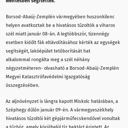
mentésben segítettek.
Borsod-Abaúj-Zemplén vármegyében huszonkilenc
helyen avatkoztak be a hivatásos tűzoltók a viharos
szél miatt január 08-án. A legtöbbször, tizennégy
esetben kidőlt fák eltávolításához kérték az egységek
segítségét, lakóépület tetőborítását hat
alkalommal rongálta meg a szél néhány
négyzetméteren- olvasható a Borsod-Abaúj-Zemplén
Megyei Katasztrófavédelmi Igazgatóság
összegzésében.
Az aljnövényzet is lángra kapott Miskolc határában, a
Széphegy dűlőn január 09-én. A vármegyeszékhely
hivatásos tűzoltói két gépjárműfecskendővel vonultak
a tűzhöz, amely körülbelül tíz hektárt érintett. Az