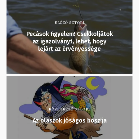
ELŐZŐ SZTORI
Pecások figyelem! Csekkoljátok
az igazolványt, lehet, hogy
lejárt az érvényessége
KÖVETKEZŐ SZTORI
Az olaszok jóságos boszija