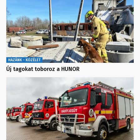
HAZÁNK - KÖZÉLET
Új tagokat toboroz a HUNOR