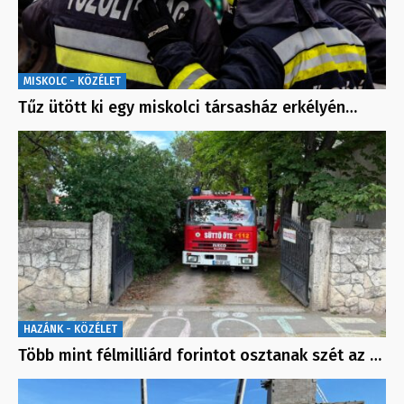
MISKOLC - KÖZÉLET
Tűz ütött ki egy miskolci társasház erkélyén…
HAZÁNK - KÖZÉLET
Több mint félmilliárd forintot osztanak szét az …