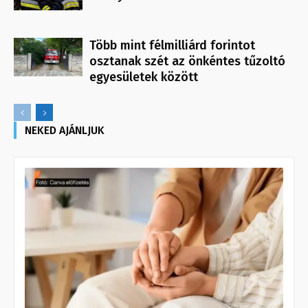
Több mint félmilliárd forintot
osztanak szét az önkéntes tűzoltó
egyesületek között
NEKED AJÁNLJUK