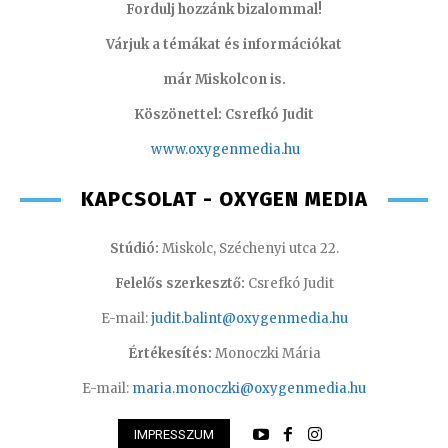
Fordulj hozzánk bizalommal!
Várjuk a témákat és információkat
már Miskolcon is.
Köszönettel: Csrefkó Judit
www.oxyge
nmedia.hu
KAPCSOLAT - OXYGEN MEDIA
Stúdió:
Miskolc, Széchenyi utca 22.
Felelős szerkesztő:
Csrefkó Judit
E-mail:
judit.balint@oxygenmedia.hu
Értékesítés:
Monoczki Mária
E-mail:
maria.monoczki@oxygenmedia.hu
IMPRESSZUM