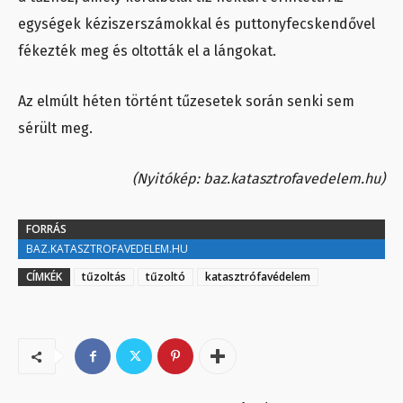
egységek kéziszerszámokkal és puttonyfecskendővel
fékezték meg és oltották el a lángokat.
Az elmúlt héten történt tűzesetek során senki sem
sérült meg.
(Nyitókép: baz.katasztrofavedelem.hu)
FORRÁS
BAZ.KATASZTROFAVEDELEM.HU
CÍMKÉK
tűzoltás
tűzoltó
katasztrófavédelem