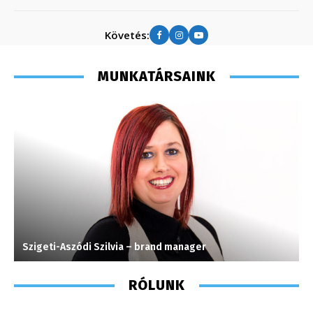
Követés:
MUNKATÁRSAINK
Szigeti-Aszódi Szilvia – brand manager
T
RÓLUNK