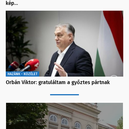
kép…
HAZÁNK - KÖZÉLET
Orbán Viktor: gratuláltam a győztes pártnak