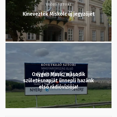
ELŐZŐ SZTORI
Kinevezték Miskolc új jegyzőjét
KÖVETKEZŐ SZTORI
Oxygen Music: második
születésnapját ünnepli hazánk
első rádióvíziója!