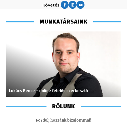
Követés:
MUNKATÁRSAINK
Lukács Bence – online felelős szerkesztő
S
RÓLUNK
Fordulj hozzánk bizalommal!