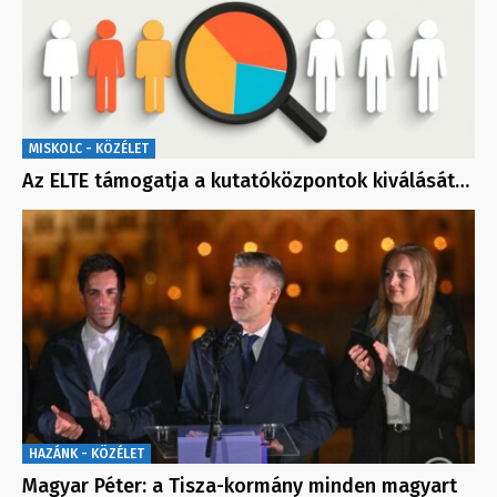
MISKOLC - KÖZÉLET
Az ELTE támogatja a kutatóközpontok kiválását…
HAZÁNK - KÖZÉLET
Magyar Péter: a Tisza-kormány minden magyart