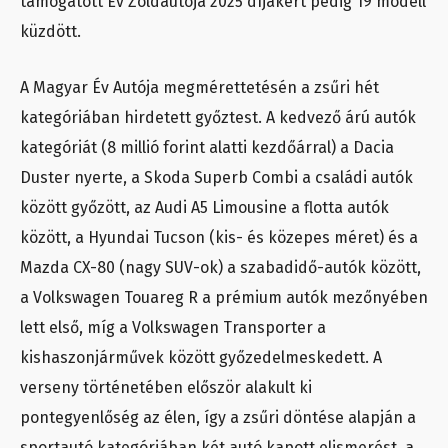
támogatott Év Zöldautója 2025 díjakért pedig 19 modell
küzdött.
A Magyar Év Autója megmérettetésén a zsűri hét
kategóriában hirdetett győztest. A kedvező árú autók
kategóriát (8 millió forint alatti kezdőárral) a Dacia
Duster nyerte, a Skoda Superb Combi a családi autók
között győzött, az Audi A5 Limousine a flotta autók
között, a Hyundai Tucson (kis- és közepes méret) és a
Mazda CX-80 (nagy SUV-ok) a szabadidő-autók között,
a Volkswagen Touareg R a prémium autók mezőnyében
lett első, míg a Volkswagen Transporter a
kishaszonjárművek között győzedelmeskedett. A
verseny történetében először alakult ki
pontegyenlőség az élen, így a zsűri döntése alapján a
sportautó kategóriában két autó kapott elismerést, a