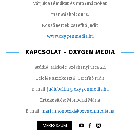
Várjuk a témákat és információkat
már Miskolcon is.
Köszönettel: Csrefkó Judit
www.oxyge
nmedia.hu
KAPCSOLAT - OXYGEN MEDIA
Stúdió:
Miskolc, Széchenyi utca 22.
Felelős szerkesztő:
Csrefkó Judit
E-mail:
judit.balint@oxygenmedia.hu
Értékesítés:
Monoczki Mária
E-mail:
maria.monoczki@oxygenmedia.hu
IMPRESSZUM