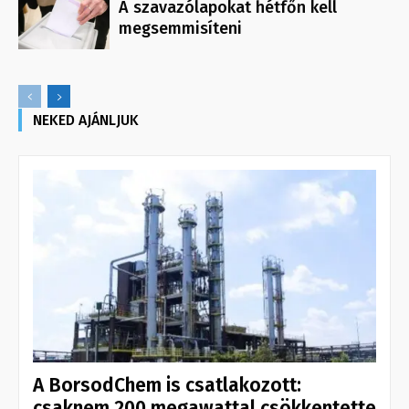
A szavazólapokat hétfőn kell
megsemmisíteni
NEKED AJÁNLJUK
A BorsodChem is csatlakozott:
csaknem 200 megawattal csökkentette