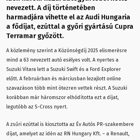
nevezett. A díj történetében
harmadjára vihette el az Audi Hungaria
a fődíjat, ezúttal a győri gyártású Cupra
Terramar győzött.
A közlemény szerint a Közönségdíj 2025 elismerésre
mind a 63 nevezett autó esélyes volt. A nyertes a
Suzuki Vitara lett a Suzuki Swift és a Ford Explorer
előtt. A februárban és márciusban lezajlott online
szavazáson több mint ötezren vettek részt. A Suzuki
korábban már háromszor elhódította ezt a díjat,
legutóbb az S-Cross nyert.
A zsűri ezúttal is kiosztotta az Év Autós PR-szakembere
díjat, amelyet az idén az RN Hungary Kft. – a Renault,