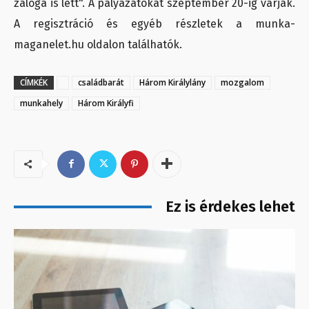
záloga is lett". A pályázatokat szeptember 20-ig várják.
A regisztráció és egyéb részletek a munka-
maganelet.hu oldalon találhatók.
CÍMKÉK
családbarát
Három Királylány
mozgalom
munkahely
Három Királyfi
Ez is érdekes lehet