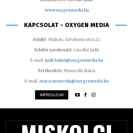
www.oxyge
nmedia.hu
KAPCSOLAT - OXYGEN MEDIA
Stúdió:
Miskolc, Széchenyi utca 22.
Felelős szerkesztő:
Csrefkó Judit
E-mail:
judit.balint@oxygenmedia.hu
Értékesítés:
Monoczki Mária
E-mail:
maria.monoczki@oxygenmedia.hu
IMPRESSZUM