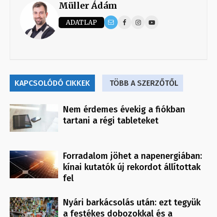
Müller Ádám
ADATLAP
KAPCSOLÓDÓ CIKKEK
TÖBB A SZERZŐTŐL
Nem érdemes évekig a fiókban
tartani a régi tableteket
Forradalom jöhet a napenergiában:
kínai kutatók új rekordot állítottak
fel
Nyári barkácsolás után: ezt tegyük
a festékes dobozokkal és a