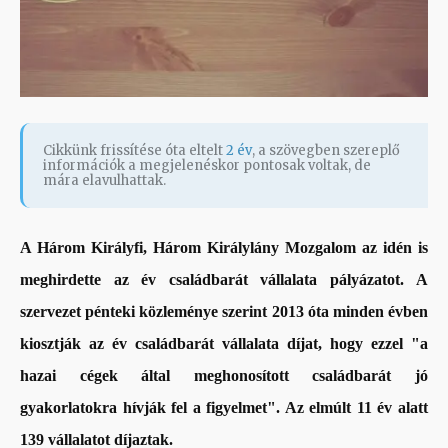
Cikkünk frissítése óta eltelt
2 év
, a szövegben szereplő
információk a megjelenéskor pontosak voltak, de
mára elavulhattak.
A Három Királyfi, Három Királylány Mozgalom az idén is
meghirdette az év családbarát vállalata pályázatot.
A
szervezet pénteki közleménye szerint 2013 óta minden évben
kiosztják az év családbarát vállalata díjat, hogy ezzel "a
hazai cégek által meghonosított családbarát jó
gyakorlatokra hívják fel a figyelmet". Az elmúlt 11 év alatt
139 vállalatot díjaztak.