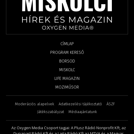
CÍMLAP
PROGRAM KERESŐ
BORSOD
MISKOLC
LIFE MAGAZIN
MOZIMŰSOR
Moderációs alapelvek
Adatkezelési tájékoztató
ÁSZF
Játékszabályzat
Médiaajánlatunk
Az Oxygen Media Csoport tagjai: A Plusz Rádió Nonprofit Kft, az
Dunapart Rádió Kft és a Lajta Rádió Kft az MTVA és a Magyar