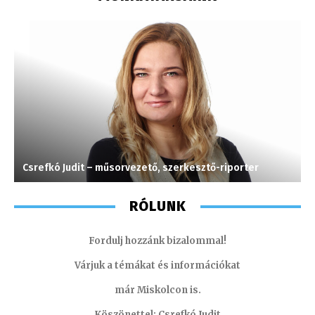
Csrefkó Judit – műsorvezető, szerkesztő-riporter
K
RÓLUNK
Fordulj hozzánk bizalommal!
Várjuk a témákat és információkat
már Miskolcon is.
Köszönettel: Csrefkó Judit